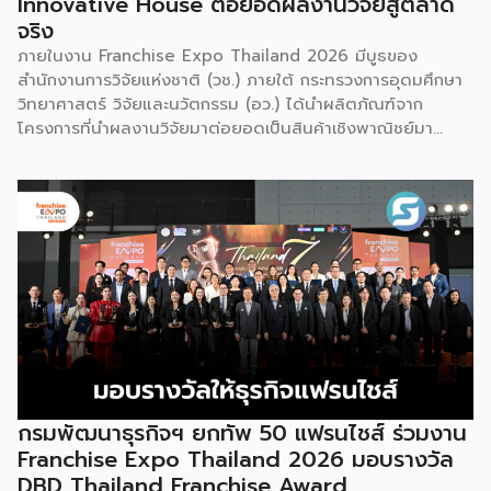
Innovative House ต่อยอดผลงานวิจัยสู่ตลาด
จริง
ภายในงาน Franchise Expo Thailand 2026 มีบูธของ
สำนักงานการวิจัยแห่งชาติ (วช.) ภายใต้ กระทรวงการอุดมศึกษา
วิทยาศาสตร์ วิจัยและนวัตกรรม (อว.) ได้นำผลิตภัณฑ์จาก
โครงการที่นำผลงานวิจัยมาต่อยอดเป็นสินค้าเชิงพาณิชย์มา
แสดง พร้อมจัดจำหน่ายให้กับผู้ที่สนใจได้เลือกซื้อ สำหรับ วช.
มีภารกิจหลัก คือการให้ทุนวิจัย ดูแลเรื่องการวิจัยในภาพรวม รวม
ถึงการให้รางวัล และสนับสนุนนักวิจัย ตั้งแต่ระดับเยาวชนไปจนถึง
นักวิจัยอาวุโส แน่นอนว่านี่เป็นหน่วยงานผู้อยู่เบื้องหลังงานวิจัย
ไทยตั้งแต่ต้นน้ำยันปลายน้ำ กิจกรรมที่นำมาจัดแสดงในบูธ
ครั้งนี้เป็นส่วนหนึ่งของทุนที่ วช. สนับสนุนภายใต้ชุดโครงการ
Innovative House ซึ่งมีเป้าหมายชัดเจน คือการแนะแนวและ
สนับสนุนให้ผู้ประกอบการนำนวัตกรรมที่ต่อยอดมาจากงานวิจัย
ไปพัฒนาต่อจนสามารถขายได้จริงในเชิงพาณิชย์ ไม่ใช่แค่งาน
วิจัยที่อยู่ในห้องแล็บ โดยสินค้าที่นำมาโชว์ในบูธจึงเป็นผลิตภัณฑ์
ที่ “พร้อมขาย” แล้วจริงๆ บางแบรนด์ขายออนไลน์ บางแบรนด์
ขายเฉพาะหน้าร้าน นอกจากนี้ ยังมีการสาธิตนำผลิตภัณฑ์ไป
กรมพัฒนาธุรกิจฯ ยกทัพ 50 แฟรนไชส์ ร่วมงาน
แปรรูปเป็นเมนูอาหาร-เครื่องดื่มให้ผู้ร่วมงานเห็นวิธีใช้งานจริง
Franchise Expo Thailand 2026 มอบรางวัล
โดยนำ ‘น้ำผึ้ง’ ที่ไม่ได้นำมาวางขายแบบเดิม ๆ แต่แปรรูปเป็น
DBD Thailand Franchise Award
เครื่องดื่มสเลอปี้ให้ผู้ร่วมงานได้ชิมสดๆ หน้าบูธ เพื่อดึงดูดและ