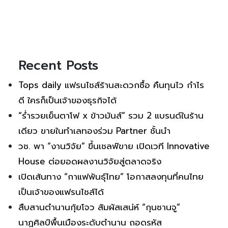
Recent Posts
Tops daily แฟรนไชส์ร้านสะดวกซื้อ คืนทุนไว กำไร
ดี ใครก็เป็นเจ้าของธุรกิจได้
“ร่ำรวยเย็นตาโฟ x ข้าวมันส์” รวม 2 แบรนด์ในร้าน
เดียว ขายในทำเลทองร่วม Partner ชั้นนำ
วช. พา “งานวิจัย” ขึ้นเชลฟ์ขาย เปิดเวที Innovative
House ต่อยอดผลงานวิจัยสู่ตลาดจริง
เปิดเส้นทาง “กาแฟพันธุ์ไทย” โอกาสลงทุนที่คนไทย
เป็นเจ้าของแฟรนไชส์ได้
สืบสานตำนานกุ้ยโจว สัมผัสเสน่ห์ “กุนซานจู”
นาฏศิลป์พื้นเมืองระดับตำนาน ถอดรหัส