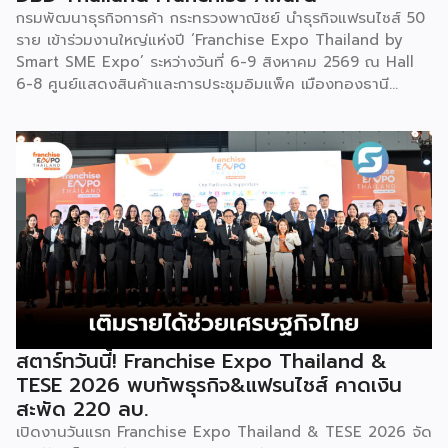
กรมพัฒนาธุรกิจการค้า กระทรวงพาณิชย์ นำธุรกิจแฟรนไชส์ 50
สร้างประสบการณ์ให้คนในงานได้ทดลองสัมผัสสินค้าจริง และหาก
ราย เข้าร่วมงานใหญ่แห่งปี ‘Franchise Expo Thailand by
ใครสนใจก็สามารถซื้อ หัวเชื้อ กลับไปทำเครื่องดื่มต่อเองที่บ้านได้
Smart SME Expo’ ระหว่างวันที่ 6-9 สิงหาคม 2569 ณ Hall
เช่นกัน […]
6-8 ศูนย์แสดงสินค้าและการประชุมอิมแพ็ค เมืองทองธานี
พร้อมจัดพิธีมอบรางวัล DBD Thailand Franchise Award
2026 ให้แก่ผู้ประกอบธุรกิจแฟรนไชส์ที่อยู่ในการส่งเสริมสนับสนุน
ของกรมฯ นายพูนพงษ์ นัยนาภากรณ์ อธิบดีกรมพัฒนาธุรกิจ
การค้า กระทรวงพาณิชย์ เปิดเผยภายหลังเป็นประธานเปิดงาน
“งานแฟรนไชส์ เอ็กซ์โป ไทยแลนด์ บาย สมาร์ท เอสเอ็มอี เอ็กซ์
โป (Franchise Expo Thailand by Smart SME Expo)” ซึ่ง
เป็นงานแสดงธุรกิจแฟรนไชส์ชั้นนำที่จัดขึ้นโดย บริษัท พีเอ็มจี
คอร์ปอเรชัน จำกัด เพื่อยกระดับศักยภาพของผู้ประกอบการและ
เจ้าของธุรกิจที่ต้องการขยายกิจการผ่านระบบแฟรนไชส์ […]
สตาร์ทวันนี้! Franchise Expo Thailand &
TESE 2026 พบทัพธุรกิจ&แฟรนไชส์ คาดเงิน
สะพัด 220 ลบ.
เปิดงานวันแรก Franchise Expo Thailand & TESE 2026 จัด