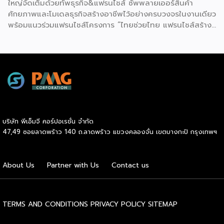
ใหญ่จัดเต็มด้วยทัพธุรกิจ&แฟรนไชส์ ซัพพลายเออร์สินค้า
ศักยภาพและโมเดลธุรกิจสร้างอาชีพไว้อย่างครบวงจรในงานเดียว
พร้อมแนวร่วมแฟรนไชส์โครงการ “ไทยช่วยไทย แฟรนไชส์สร้าง
อาชีพ พลัส” ที่รัฐช่วยจ่ายค่าแฟรนไชส์ 50% มาเสริมทัพในงาน
รวมกว่า 250 บูธ บนพื้นที่ 15,000 ตารางเมตร หวังเป็นทาง
เลือกสร้างรายได้เพิ่มและพยุงเศรษฐกิจไทยให้ฟื้นตัว เสิร์ฟครบ
จบในงานด้วยสินเชื่อ และทำเลทองทั่วประเทศ พร้อมเสวนาให้
ความรู้โดยผู้ทรงคุณวุฒิคับคั่ง และกิจกรรมเจรจาจับคู่ธุรกิจทั้งใน
และต่างประเทศ งานจัดต่อเนื่องระหว่างวันที่ 6-9 สิงหาคมนี้ ที่
ฮอลล์ 6-8 อิมแพ็คเมืองทองธานี คาดเม็ดเงินสะพัดในงานราว
220 ล้านบาท นายพูนพงษ์ นัยนาภากรณ์ อธิบดีกรมพัฒนา
บริษัท พีเอ็มจี คอร์ปอเรชั่น จำกัด
ธุรกิจการค้า กระทรวงพาณิชย์ กล่าวว่า งาน ” Franchise Expo
47,49 ซอยลาดพร้าว 140 ถ.ลาดพร้าว แขวงคลองจั่น เขตบางกะปิ กรุงเทพฯ
Thailand & Thailand E-Commerce Selection Expo
(TESE 2026) เป็นเวทีแสดงธุรกิจแฟรนไชส์และโซลูชั่นส์แบบครบ
วงจร […]
About Us
Partner with Us
Contact us
TERMS AND CONDITIONS
PRIVACY POLICY
SITEMAP