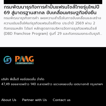
วงจร […]
กรมพัฒนาธุรกิจการค้าปั้นแฟรนไชส์ไทยรุ่นใหม่ปี
69 สู่มาตรฐานสากล ขับเคลื่อนเศรษฐกิจยั่งยืน
กรมพัฒนาธุรกิจการค้า เผยความสำเร็จในการขับเคลื่อนและสร้าง
ความเข้มแข็งให้แก่ธุรกิจแฟรนไชส์ไทย ประจำปี 2569 ผ่าน 2
กิจกรรมหลัก ได้แก่ หลักสูตรการบริหารจัดการธุรกิจแฟรนไชส์
(DBD Franchise Program) รุ่นที่ 29 และกิจกรรมยกระดับธุรกิจ
สู่เกณฑ์มาตรฐานคุณภาพการบริหารจัดการธุรกิจแฟรนไชส์
(Franchise Standard) มุ่งเป้าบ่มเพาะศักยภาพผู้ประกอบการราย
ใหม่ พร้อมการันตีคุณภาพมาตรฐานเพื่อสร้างความเชี่ยวชาญและ
ความน่าเชื่อถือในตลาดโลก นายพูนพงษ์ นัยนาภากรณ์ อธิบดี
กรมพัฒนาธุรกิจการค้า กระทรวงพาณิชย์ เปิดเผยภายหลังเป็น
ประธานมอบประกาศนียบัตรแก่ผู้ประกอบการแฟรนไชส์ใน 2
กิจกรรมว่า “ขอแสดงความยินดีกับทุกกิจการที่ได้รับ
ประกาศนียบัตรในวันนี้ (วันพุธที่ 15 กรกฎาคม 2569) โดย
บริษัท พีเอ็มจี คอร์ปอเรชั่น จำกัด
กิจกรรมแรกเป็นการอบรมหลักสูตรการบริหารจัดการธุรกิจแฟรน
47,49 ซอยลาดพร้าว 140 ถ.ลาดพร้าว แขวงคลองจั่น เขตบางกะปิ กรุงเทพฯ
ไชส์ (DBD Franchise Program: DBD-FP) รุ่นที่ 29 ซึ่งเป็น
หลักสูตรระยะยาวที่จัดขึ้นตั้งแต่วันที่ 3 ธันวาคม 2568 – วันที่ 2
เมษายน 2569 รวม 23 วัน โดยได้รับเกียรติจากวิทยากรผู้ทรง
About Us
Partner with Us
Contact us
คุณวุฒิจากภาครัฐ ภาคเอกชน และสถาบันการศึกษา ที่มาร่วมบ่ม