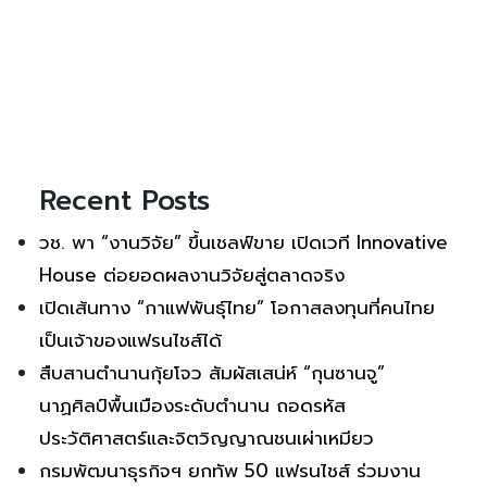
Recent Posts
วช. พา “งานวิจัย” ขึ้นเชลฟ์ขาย เปิดเวที Innovative
House ต่อยอดผลงานวิจัยสู่ตลาดจริง
เปิดเส้นทาง “กาแฟพันธุ์ไทย” โอกาสลงทุนที่คนไทย
เป็นเจ้าของแฟรนไชส์ได้
สืบสานตำนานกุ้ยโจว สัมผัสเสน่ห์ “กุนซานจู”
นาฏศิลป์พื้นเมืองระดับตำนาน ถอดรหัส
ประวัติศาสตร์และจิตวิญญาณชนเผ่าเหมียว
กรมพัฒนาธุรกิจฯ ยกทัพ 50 แฟรนไชส์ ร่วมงาน