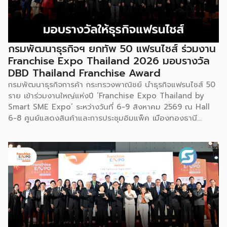
กรมพัฒนาธุรกิจฯ ยกทัพ 50 แฟรนไชส์ ร่วมงาน
Franchise Expo Thailand 2026 มอบรางวัล
DBD Thailand Franchise Award
กรมพัฒนาธุรกิจการค้า กระทรวงพาณิชย์ นำธุรกิจแฟรนไชส์ 50
ราย เข้าร่วมงานใหญ่แห่งปี ‘Franchise Expo Thailand by
Smart SME Expo’ ระหว่างวันที่ 6-9 สิงหาคม 2569 ณ Hall
6-8 ศูนย์แสดงสินค้าและการประชุมอิมแพ็ค เมืองทองธานี
พร้อมจัดพิธีมอบรางวัล DBD Thailand Franchise Award
2026 ให้แก่ผู้ประกอบธุรกิจแฟรนไชส์ที่อยู่ในการส่งเสริมสนับสนุน
ของกรมฯ นายพูนพงษ์ นัยนาภากรณ์ อธิบดีกรมพัฒนาธุรกิจ
การค้า กระทรวงพาณิชย์ เปิดเผยภายหลังเป็นประธานเปิดงาน
“งานแฟรนไชส์ เอ็กซ์โป ไทยแลนด์ บาย สมาร์ท เอสเอ็มอี เอ็กซ์
โป (Franchise Expo Thailand by Smart SME Expo)” ซึ่ง
เป็นงานแสดงธุรกิจแฟรนไชส์ชั้นนำที่จัดขึ้นโดย บริษัท พีเอ็มจี
คอร์ปอเรชัน จำกัด เพื่อยกระดับศักยภาพของผู้ประกอบการและ
เจ้าของธุรกิจที่ต้องการขยายกิจการผ่านระบบแฟรนไชส์ […]