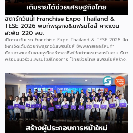
สตาร์ทวันนี้! Franchise Expo Thailand &
TESE 2026 พบทัพธุรกิจ&แฟรนไชส์ คาดเงิน
สะพัด 220 ลบ.
เปิดงานวันแรก Franchise Expo Thailand & TESE 2026 จัด
ใหญ่จัดเต็มด้วยทัพธุรกิจ&แฟรนไชส์ ซัพพลายเออร์สินค้า
ศักยภาพและโมเดลธุรกิจสร้างอาชีพไว้อย่างครบวงจรในงานเดียว
พร้อมแนวร่วมแฟรนไชส์โครงการ “ไทยช่วยไทย แฟรนไชส์สร้าง
อาชีพ พลัส” ที่รัฐช่วยจ่ายค่าแฟรนไชส์ 50% มาเสริมทัพในงาน
รวมกว่า 250 บูธ บนพื้นที่ 15,000 ตารางเมตร หวังเป็นทาง
เลือกสร้างรายได้เพิ่มและพยุงเศรษฐกิจไทยให้ฟื้นตัว เสิร์ฟครบ
จบในงานด้วยสินเชื่อ และทำเลทองทั่วประเทศ พร้อมเสวนาให้
ความรู้โดยผู้ทรงคุณวุฒิคับคั่ง และกิจกรรมเจรจาจับคู่ธุรกิจทั้งใน
และต่างประเทศ งานจัดต่อเนื่องระหว่างวันที่ 6-9 สิงหาคมนี้ ที่
ฮอลล์ 6-8 อิมแพ็คเมืองทองธานี คาดเม็ดเงินสะพัดในงานราว
220 ล้านบาท นายพูนพงษ์ นัยนาภากรณ์ อธิบดีกรมพัฒนา
ธุรกิจการค้า กระทรวงพาณิชย์ กล่าวว่า งาน ” Franchise Expo
Thailand & Thailand E-Commerce Selection Expo
(TESE 2026) เป็นเวทีแสดงธุรกิจแฟรนไชส์และโซลูชั่นส์แบบครบ