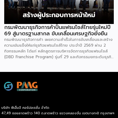
220 ล้านบาท นายพูนพงษ์ นัยนาภากรณ์ อธิบดีกรมพัฒนา
ธุรกิจการค้า กระทรวงพาณิชย์ กล่าวว่า งาน ” Franchise Expo
Thailand & Thailand E-Commerce Selection Expo
(TESE 2026) เป็นเวทีแสดงธุรกิจแฟรนไชส์และโซลูชั่นส์แบบครบ
วงจร […]
กรมพัฒนาธุรกิจการค้าปั้นแฟรนไชส์ไทยรุ่นใหม่ปี
69 สู่มาตรฐานสากล ขับเคลื่อนเศรษฐกิจยั่งยืน
กรมพัฒนาธุรกิจการค้า เผยความสำเร็จในการขับเคลื่อนและสร้าง
ความเข้มแข็งให้แก่ธุรกิจแฟรนไชส์ไทย ประจำปี 2569 ผ่าน 2
กิจกรรมหลัก ได้แก่ หลักสูตรการบริหารจัดการธุรกิจแฟรนไชส์
(DBD Franchise Program) รุ่นที่ 29 และกิจกรรมยกระดับธุรกิจ
สู่เกณฑ์มาตรฐานคุณภาพการบริหารจัดการธุรกิจแฟรนไชส์
(Franchise Standard) มุ่งเป้าบ่มเพาะศักยภาพผู้ประกอบการราย
ใหม่ พร้อมการันตีคุณภาพมาตรฐานเพื่อสร้างความเชี่ยวชาญและ
ความน่าเชื่อถือในตลาดโลก นายพูนพงษ์ นัยนาภากรณ์ อธิบดี
กรมพัฒนาธุรกิจการค้า กระทรวงพาณิชย์ เปิดเผยภายหลังเป็น
ประธานมอบประกาศนียบัตรแก่ผู้ประกอบการแฟรนไชส์ใน 2
กิจกรรมว่า “ขอแสดงความยินดีกับทุกกิจการที่ได้รับ
ประกาศนียบัตรในวันนี้ (วันพุธที่ 15 กรกฎาคม 2569) โดย
บริษัท พีเอ็มจี คอร์ปอเรชั่น จำกัด
กิจกรรมแรกเป็นการอบรมหลักสูตรการบริหารจัดการธุรกิจแฟรน
47,49 ซอยลาดพร้าว 140 ถ.ลาดพร้าว แขวงคลองจั่น เขตบางกะปิ กรุงเทพฯ
ไชส์ (DBD Franchise Program: DBD-FP) รุ่นที่ 29 ซึ่งเป็น