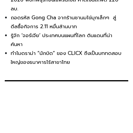
ลบ.
ถอดรหัส Gong Cha จากร้านชานมไข่มุกเล็กๆ สู่
ดีลซื้อกิจการ 2.11 หมื่นล้านบาท
รู้จัก ‘จอร์เจีย’ ประเทศบนแผนที่โลก ดินแดนที่น่า
ค้นหา
ทำไมดราม่า “นักบิด” ของ CLICX ถึงเป็นบททดสอบ
ใหญ่ของธนาคารไร้สาขาไทย