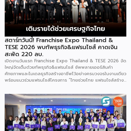
เป็นงานแสดงธุรกิจแฟรนไชส์ชั้นนำที่จัดขึ้นโดย บริษัท พีเอ็มจี
คอร์ปอเรชัน จำกัด เพื่อยกระดับศักยภาพของผู้ประกอบการและ
เจ้าของธุรกิจที่ต้องการขยายกิจการผ่านระบบแฟรนไชส์ […]
สตาร์ทวันนี้! Franchise Expo Thailand &
TESE 2026 พบทัพธุรกิจ&แฟรนไชส์ คาดเงิน
สะพัด 220 ลบ.
เปิดงานวันแรก Franchise Expo Thailand & TESE 2026 จัด
ใหญ่จัดเต็มด้วยทัพธุรกิจ&แฟรนไชส์ ซัพพลายเออร์สินค้า
ศักยภาพและโมเดลธุรกิจสร้างอาชีพไว้อย่างครบวงจรในงานเดียว
พร้อมแนวร่วมแฟรนไชส์โครงการ “ไทยช่วยไทย แฟรนไชส์สร้าง
อาชีพ พลัส” ที่รัฐช่วยจ่ายค่าแฟรนไชส์ 50% มาเสริมทัพในงาน
รวมกว่า 250 บูธ บนพื้นที่ 15,000 ตารางเมตร หวังเป็นทาง
เลือกสร้างรายได้เพิ่มและพยุงเศรษฐกิจไทยให้ฟื้นตัว เสิร์ฟครบ
จบในงานด้วยสินเชื่อ และทำเลทองทั่วประเทศ พร้อมเสวนาให้
ความรู้โดยผู้ทรงคุณวุฒิคับคั่ง และกิจกรรมเจรจาจับคู่ธุรกิจทั้งใน
และต่างประเทศ งานจัดต่อเนื่องระหว่างวันที่ 6-9 สิงหาคมนี้ ที่
ฮอลล์ 6-8 อิมแพ็คเมืองทองธานี คาดเม็ดเงินสะพัดในงานราว