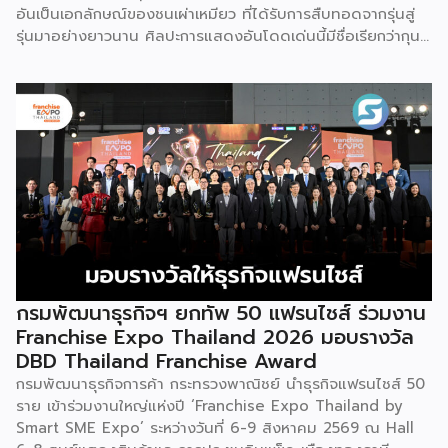
อันเป็นเอกลักษณ์ของชนเผ่าเหมียว ที่ได้รับการสืบทอดจากรุ่นสู่
เช่นกัน […]
รุ่นมาอย่างยาวนาน ศิลปะการแสดงอันโดดเด่นนี้มีชื่อเรียกว่ากุน
ซานจู (Gunshanzhu) หรือเจ้าของฉายา “ไข่มุกแห่งที่ราบสูงกุ้ย
โจว” ซึ่งทรงคุณค่าเป็นยิ่งกว่าการแสดง เพราะทำหน้าที่จดบันทึก
ประวัติศาสตร์การอพยพย้ายถิ่นฐาน สะท้อนภูมิปัญญาทาง
วัฒนธรรมอันรุ่มรวย และตอกย้ำจิตวิญญาณอันแข็งแกร่งของ
ชนเผ่าเหมียวไว้ได้อย่างงดงาม ตำนานเล่าว่า ยามอพยพย้าย
ถิ่นฐานในอดีตกาล เส้นทางของชาวเหมียวต้องเผชิญกับเทือกเขา
สูงชันและพงหนามรกร้าง เพื่อเปิดทางให้เพื่อนพ้องเดินทางผ่าน
พงไพร เหล่าผู้กล้าหาญจึงใช้ร่างกายของตนกลิ้งทับพงหนาม
อย่างไม่เกรงกลัวเพื่อถางทางให้คนในเผ่า ด้วยเหตุนี้ คนรุ่นหลังจึง
ได้จำลองท่วงท่าการกลิ้งตัวดังกล่าวมาต่อยอดและรังสรรค์เป็น
ระบำลู่เซิงอันเป็นเอกลักษณ์ เพื่อรำลึกถึงความกล้าหาญและหยาด
เหงื่อแรงกายของบรรพบุรุษ โดยทุกท่วงท่าการกลิ้งตัวคือการ
กรมพัฒนาธุรกิจฯ ยกทัพ 50 แฟรนไชส์ ร่วมงาน
คารวะต่อบรรพชน และทุกการกระโดดสะท้อนถึงจิตวิญญาณอัน
Franchise Expo Thailand 2026 มอบรางวัล
แรงกล้าของชนเผ่าเหมียว กุนซานจูถือเป็นหนึ่งในศิลปะการ
DBD Thailand Franchise Award
เต้นรำที่ปราบเซียนและท้าทายที่สุดของชนเผ่าเหมียว ผู้แสดงจะ
กรมพัฒนาธุรกิจการค้า กระทรวงพาณิชย์ นำธุรกิจแฟรนไชส์ 50
สวมเสื้อนอกสีขาวปักลายอันประณีต และสวมหมวกขนไก่ฟ้า
ราย เข้าร่วมงานใหญ่แห่งปี ‘Franchise Expo Thailand by
พร้อมบรรเลงลู่เซิงแบบ 6 ท่อ จุดที่ท้าทายที่สุดคือเสียงเพลงจะ
Smart SME Expo’ ระหว่างวันที่ 6-9 สิงหาคม 2569 ณ Hall
ต้องพลิ้วไหวอย่างต่อเนื่อง นักเต้นจึงต้องเป่าลู่เซิงอย่าง