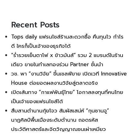
Recent Posts
Tops daily แฟรนไชส์ร้านสะดวกซื้อ คืนทุนไว กำไร
ดี ใครก็เป็นเจ้าของธุรกิจได้
“ร่ำรวยเย็นตาโฟ x ข้าวมันส์” รวม 2 แบรนด์ในร้าน
เดียว ขายในทำเลทองร่วม Partner ชั้นนำ
วช. พา “งานวิจัย” ขึ้นเชลฟ์ขาย เปิดเวที Innovative
House ต่อยอดผลงานวิจัยสู่ตลาดจริง
เปิดเส้นทาง “กาแฟพันธุ์ไทย” โอกาสลงทุนที่คนไทย
เป็นเจ้าของแฟรนไชส์ได้
สืบสานตำนานกุ้ยโจว สัมผัสเสน่ห์ “กุนซานจู”
นาฏศิลป์พื้นเมืองระดับตำนาน ถอดรหัส
ประวัติศาสตร์และจิตวิญญาณชนเผ่าเหมียว