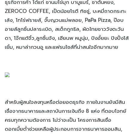
ธุรกิจการค้า ได้แก่ ชานมไข่มุก บาบูแบร์, ชาตันหยง,
ZEROCO COFFEE, เป็ดน้อยโรตี ทิชชู่, บะหมี่ถาดกระทะ
เล้ง, โทโร่ฟรายส์, จั๊บญวนแม่พลอย, PaPa Pizza, ป๊อบ
อายส์ลูกชิ้นปลาระเบิด, สเต็กกูกริล, ผัดไทยชาววังตะวัน
ดา, โจ๊กแต้จิ๋ว,ลูกชิ้นจัง, เฮียนพ หมูนุ่ม, ปังอั้ยยะ ปังปิ้งไส้
เยิ้ม, หมาล่ากวนอู และแฟรนไชส์ที่น่าสนใจอีกมากมาย
สำหรับผู้สนใจลงทุนหรือต่อยอดธุรกิจ ภายในงานยังมีสิน
เชื่อจากธนาคารและสถาบันการเงินถึง 8 แห่ง ที่ตอบโจทย์
ครบทุกความต้องการ ไม่ว่าจะเป็น โครงการสินเชื่อ
ดอกเบี้ยต่ำช่วยเหลือผู้ประกอบการจากธนาคารออมสิน,