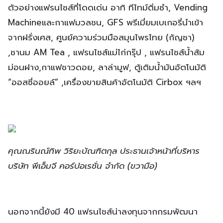
ตัวอย่างแฟรนไชส์ที่โดดเด่น อาทิ ทีไทม์ติ่มซำ, Vending
Machineและกาแฟมวลชน, GFS พรีเมี่ยมเบเกอรี่นำเข้า
จากฝรั่งเศส, ศูนย์ความร่วมมือสมุนไพรไทย (กัญชา)
,ชานม AM Tea , แฟรนไชส์แม่ไก่กรุ๊ป , แฟรนไชส์น้ำส้ม
ม่อนฝาง,กาแฟชาวดอย, ลาล่ามูฟ, ตู้เติมน้ำมันอัตโนมัติ
“ออสซี่ออยล์” ,เครื่องขายสินค้าอัตโนมัติ Cirbox ฯลฯ
คุณณรินณ์ทิพ วิริยะบัณฑิตกุล ประธานเจ้าหน้าที่บริหาร
บริษัท พีเอ็มจี คอร์ปอเรชั่น จำกัด (ขวามือ)
นอกจากนี้ยังมี 40 แฟรนไชส์น่าลงทุนจากกรมพัฒนา