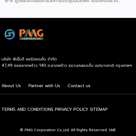
6-8 ศูนย์แสดงสินค้าและการประชุมอิมแพ็ค เมืองทองธานี
สม่ำเสมอโดยไม่สะดุด แม้ในยามที่ต้องโลดโผนด้วยท่วงท่าที่ยาก
พร้อมจัดพิธีมอบรางวัล DBD Thailand Franchise Award
และซับซ้อนก็ตาม ในระหว่างการแสดง นักเต้นจะกลิ้งและหมุนตัว
2026 ให้แก่ผู้ประกอบธุรกิจแฟรนไชส์ที่อยู่ในการส่งเสริมสนับสนุน
ผ่านชามใส่น้ำที่วางเรียงเอาไว้ โดยต้องทรงตัวด้วยความแม่นยำ
ของกรมฯ นายพูนพงษ์ นัยนาภากรณ์ อธิบดีกรมพัฒนาธุรกิจ
อย่างน่าอัศจรรย์ พร้อมรังสรรค์ลีลาท่ารำอันตื่นตาตื่นใจ ไม่ว่าจะ
การค้า กระทรวงพาณิชย์ เปิดเผยภายหลังเป็นประธานเปิดงาน
เป็นท่านางแอ่นบิน พีระมิดมนุษย์ หรือท่ามังกรพลิกกาย การ
“งานแฟรนไชส์ เอ็กซ์โป ไทยแลนด์ บาย สมาร์ท เอสเอ็มอี เอ็กซ์
ผสานท่วงทำนอง การเคลื่อนไหว ลมหายใจ และพละกำลังเข้าด้วย
โป (Franchise Expo Thailand by Smart SME Expo)” ซึ่ง
กันอย่างสมบูรณ์แบบนี้เอง ที่หล่อหลอมให้เกิดเป็นสุนทรียศาสตร์
เป็นงานแสดงธุรกิจแฟรนไชส์ชั้นนำที่จัดขึ้นโดย บริษัท พีเอ็มจี
อันเป็นเอกลักษณ์ของศิลปะโบราณชนิดนี้ นับตั้งแต่คริสต์
คอร์ปอเรชัน จำกัด เพื่อยกระดับศักยภาพของผู้ประกอบการและ
ทศวรรษ 1990 เป็นต้นมา กุนซานจูได้รับการยอมรับอย่างกว้าง
บริษัท พีเอ็มจี คอร์ปอเรชั่น จำกัด
เจ้าของธุรกิจที่ต้องการขยายกิจการผ่านระบบแฟรนไชส์ […]
ขวางทั้งในและต่างประเทศ […]
47,49 ซอยลาดพร้าว 140 ถ.ลาดพร้าว แขวงคลองจั่น เขตบางกะปิ กรุงเทพฯ
About Us
Partner with Us
Contact us
TERMS AND CONDITIONS
PRIVACY POLICY
SITEMAP
© PMG Corporation Co.,Ltd. All Rights Reserved. SME