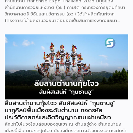
ภายในงาน Franchise Expo Thailand 2026 มีบูธของ
สำนักงานการวิจัยแห่งชาติ (วช.) ภายใต้ กระทรวงการอุดมศึกษา
วิทยาศาสตร์ วิจัยและนวัตกรรม (อว.) ได้นำผลิตภัณฑ์จาก
โครงการที่นำผลงานวิจัยมาต่อยอดเป็นสินค้าเชิงพาณิชย์มา
แสดง พร้อมจัดจำหน่ายให้กับผู้ที่สนใจได้เลือกซื้อ สำหรับ วช.
มีภารกิจหลัก คือการให้ทุนวิจัย ดูแลเรื่องการวิจัยในภาพรวม รวม
ถึงการให้รางวัล และสนับสนุนนักวิจัย ตั้งแต่ระดับเยาวชนไปจนถึง
นักวิจัยอาวุโส แน่นอนว่านี่เป็นหน่วยงานผู้อยู่เบื้องหลังงานวิจัย
ไทยตั้งแต่ต้นน้ำยันปลายน้ำ กิจกรรมที่นำมาจัดแสดงในบูธ
ครั้งนี้เป็นส่วนหนึ่งของทุนที่ วช. สนับสนุนภายใต้ชุดโครงการ
Innovative House ซึ่งมีเป้าหมายชัดเจน คือการแนะแนวและ
สนับสนุนให้ผู้ประกอบการนำนวัตกรรมที่ต่อยอดมาจากงานวิจัย
ไปพัฒนาต่อจนสามารถขายได้จริงในเชิงพาณิชย์ ไม่ใช่แค่งาน
วิจัยที่อยู่ในห้องแล็บ โดยสินค้าที่นำมาโชว์ในบูธจึงเป็นผลิตภัณฑ์
ที่ “พร้อมขาย” แล้วจริงๆ บางแบรนด์ขายออนไลน์ บางแบรนด์
ขายเฉพาะหน้าร้าน นอกจากนี้ ยังมีการสาธิตนำผลิตภัณฑ์ไป
สืบสานตำนานกุ้ยโจว สัมผัสเสน่ห์ “กุนซานจู”
แปรรูปเป็นเมนูอาหาร-เครื่องดื่มให้ผู้ร่วมงานเห็นวิธีใช้งานจริง
นาฏศิลป์พื้นเมืองระดับตำนาน ถอดรหัส
โดยนำ ‘น้ำผึ้ง’ ที่ไม่ได้นำมาวางขายแบบเดิม ๆ แต่แปรรูปเป็น
ประวัติศาสตร์และจิตวิญญาณชนเผ่าเหมียว
เครื่องดื่มสเลอปี้ให้ผู้ร่วมงานได้ชิมสดๆ หน้าบูธ เพื่อดึงดูดและ
ลึกเข้าไปในวงโอบล้อมของขุนเขา ณ ตำบลจู๋ฉ่าง อำเภอน่ายง
สร้างประสบการณ์ให้คนในงานได้ทดลองสัมผัสสินค้าจริง และหาก
เมืองปี้เจี๋ย มณฑลกุ้ยโจว ยังคงมีมรดกทางวัฒนธรรมการเต้นรำ
ใครสนใจก็สามารถซื้อ หัวเชื้อ กลับไปทำเครื่องดื่มต่อเองที่บ้านได้