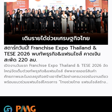
การค้า กระทรวงพาณิชย์ เปิดเผยภายหลังเป็นประธานเปิดงาน
เป็นท่านางแอ่นบิน พีระมิดมนุษย์ หรือท่ามังกรพลิกกาย การ
“งานแฟรนไชส์ เอ็กซ์โป ไทยแลนด์ บาย สมาร์ท เอสเอ็มอี เอ็กซ์
ผสานท่วงทำนอง การเคลื่อนไหว ลมหายใจ และพละกำลังเข้าด้วย
โป (Franchise Expo Thailand by Smart SME Expo)” ซึ่ง
กันอย่างสมบูรณ์แบบนี้เอง ที่หล่อหลอมให้เกิดเป็นสุนทรียศาสตร์
เป็นงานแสดงธุรกิจแฟรนไชส์ชั้นนำที่จัดขึ้นโดย บริษัท พีเอ็มจี
อันเป็นเอกลักษณ์ของศิลปะโบราณชนิดนี้ นับตั้งแต่คริสต์
คอร์ปอเรชัน จำกัด เพื่อยกระดับศักยภาพของผู้ประกอบการและ
ทศวรรษ 1990 เป็นต้นมา กุนซานจูได้รับการยอมรับอย่างกว้าง
เจ้าของธุรกิจที่ต้องการขยายกิจการผ่านระบบแฟรนไชส์ […]
ขวางทั้งในและต่างประเทศ […]
สตาร์ทวันนี้! Franchise Expo Thailand &
TESE 2026 พบทัพธุรกิจ&แฟรนไชส์ คาดเงิน
สะพัด 220 ลบ.
เปิดงานวันแรก Franchise Expo Thailand & TESE 2026 จัด
ใหญ่จัดเต็มด้วยทัพธุรกิจ&แฟรนไชส์ ซัพพลายเออร์สินค้า
ศักยภาพและโมเดลธุรกิจสร้างอาชีพไว้อย่างครบวงจรในงานเดียว
พร้อมแนวร่วมแฟรนไชส์โครงการ “ไทยช่วยไทย แฟรนไชส์สร้าง
อาชีพ พลัส” ที่รัฐช่วยจ่ายค่าแฟรนไชส์ 50% มาเสริมทัพในงาน
รวมกว่า 250 บูธ บนพื้นที่ 15,000 ตารางเมตร หวังเป็นทาง
เลือกสร้างรายได้เพิ่มและพยุงเศรษฐกิจไทยให้ฟื้นตัว เสิร์ฟครบ
จบในงานด้วยสินเชื่อ และทำเลทองทั่วประเทศ พร้อมเสวนาให้
ความรู้โดยผู้ทรงคุณวุฒิคับคั่ง และกิจกรรมเจรจาจับคู่ธุรกิจทั้งใน