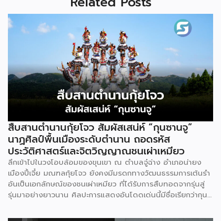
Related Posts
สืบสานตำนานกุ้ยโจว สัมผัสเสน่ห์ “กุนซานจู”
นาฏศิลป์พื้นเมืองระดับตำนาน ถอดรหัส
ประวัติศาสตร์และจิตวิญญาณชนเผ่าเหมียว
ลึกเข้าไปในวงโอบล้อมของขุนเขา ณ ตำบลจู๋ฉ่าง อำเภอน่ายง
เมืองปี้เจี๋ย มณฑลกุ้ยโจว ยังคงมีมรดกทางวัฒนธรรมการเต้นรำ
อันเป็นเอกลักษณ์ของชนเผ่าเหมียว ที่ได้รับการสืบทอดจากรุ่นสู่
รุ่นมาอย่างยาวนาน ศิลปะการแสดงอันโดดเด่นนี้มีชื่อเรียกว่ากุน
ซานจู (Gunshanzhu) หรือเจ้าของฉายา “ไข่มุกแห่งที่ราบสูงกุ้ย
โจว” ซึ่งทรงคุณค่าเป็นยิ่งกว่าการแสดง เพราะทำหน้าที่จดบันทึก