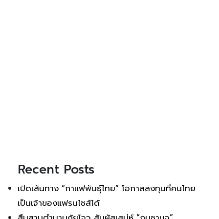
Recent Posts
เปิดเส้นทาง “กาแฟพันธุ์ไทย” โอกาสลงทุนที่คนไทย
เป็นเจ้าของแฟรนไชส์ได้
สืบสานตำนานกุ้ยโจว สัมผัสเสน่ห์ “กุนซานจู”