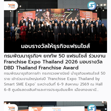
ประวัติศาสตร์การอพยพย้ายถิ่นฐาน สะท้อนภูมิปัญญาทาง
วัฒนธรรมอันรุ่มรวย และตอกย้ำจิตวิญญาณอันแข็งแกร่งของ
ชนเผ่าเหมียวไว้ได้อย่างงดงาม ตำนานเล่าว่า ยามอพยพย้าย
ถิ่นฐานในอดีตกาล เส้นทางของชาวเหมียวต้องเผชิญกับเทือกเขา
สูงชันและพงหนามรกร้าง เพื่อเปิดทางให้เพื่อนพ้องเดินทางผ่าน
พงไพร เหล่าผู้กล้าหาญจึงใช้ร่างกายของตนกลิ้งทับพงหนาม
อย่างไม่เกรงกลัวเพื่อถางทางให้คนในเผ่า ด้วยเหตุนี้ คนรุ่นหลังจึง
ได้จำลองท่วงท่าการกลิ้งตัวดังกล่าวมาต่อยอดและรังสรรค์เป็น
ระบำลู่เซิงอันเป็นเอกลักษณ์ เพื่อรำลึกถึงความกล้าหาญและหยาด
เหงื่อแรงกายของบรรพบุรุษ โดยทุกท่วงท่าการกลิ้งตัวคือการ
กรมพัฒนาธุรกิจฯ ยกทัพ 50 แฟรนไชส์ ร่วมงาน
คารวะต่อบรรพชน และทุกการกระโดดสะท้อนถึงจิตวิญญาณอัน
Franchise Expo Thailand 2026 มอบรางวัล
แรงกล้าของชนเผ่าเหมียว กุนซานจูถือเป็นหนึ่งในศิลปะการ
DBD Thailand Franchise Award
เต้นรำที่ปราบเซียนและท้าทายที่สุดของชนเผ่าเหมียว ผู้แสดงจะ
กรมพัฒนาธุรกิจการค้า กระทรวงพาณิชย์ นำธุรกิจแฟรนไชส์ 50
สวมเสื้อนอกสีขาวปักลายอันประณีต และสวมหมวกขนไก่ฟ้า
ราย เข้าร่วมงานใหญ่แห่งปี ‘Franchise Expo Thailand by
พร้อมบรรเลงลู่เซิงแบบ 6 ท่อ จุดที่ท้าทายที่สุดคือเสียงเพลงจะ
Smart SME Expo’ ระหว่างวันที่ 6-9 สิงหาคม 2569 ณ Hall
ต้องพลิ้วไหวอย่างต่อเนื่อง นักเต้นจึงต้องเป่าลู่เซิงอย่าง
6-8 ศูนย์แสดงสินค้าและการประชุมอิมแพ็ค เมืองทองธานี
สม่ำเสมอโดยไม่สะดุด แม้ในยามที่ต้องโลดโผนด้วยท่วงท่าที่ยาก
พร้อมจัดพิธีมอบรางวัล DBD Thailand Franchise Award
และซับซ้อนก็ตาม ในระหว่างการแสดง นักเต้นจะกลิ้งและหมุนตัว
2026 ให้แก่ผู้ประกอบธุรกิจแฟรนไชส์ที่อยู่ในการส่งเสริมสนับสนุน
ผ่านชามใส่น้ำที่วางเรียงเอาไว้ โดยต้องทรงตัวด้วยความแม่นยำ
ของกรมฯ นายพูนพงษ์ นัยนาภากรณ์ อธิบดีกรมพัฒนาธุรกิจ
อย่างน่าอัศจรรย์ พร้อมรังสรรค์ลีลาท่ารำอันตื่นตาตื่นใจ ไม่ว่าจะ