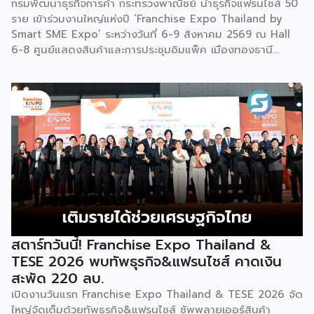
กรมพัฒนาธุรกิจการค้า กระทรวงพาณิชย์ นำธุรกิจแฟรนไชส์ 50
ราย เข้าร่วมงานใหญ่แห่งปี ‘Franchise Expo Thailand by
Smart SME Expo’ ระหว่างวันที่ 6-9 สิงหาคม 2569 ณ Hall
6-8 ศูนย์แสดงสินค้าและการประชุมอิมแพ็ค เมืองทองธานี
พร้อมจัดพิธีมอบรางวัล DBD Thailand Franchise Award
2026 ให้แก่ผู้ประกอบธุรกิจแฟรนไชส์ที่อยู่ในการส่งเสริมสนับสนุน
ของกรมฯ นายพูนพงษ์ นัยนาภากรณ์ อธิบดีกรมพัฒนาธุรกิจ
การค้า กระทรวงพาณิชย์ เปิดเผยภายหลังเป็นประธานเปิดงาน
“งานแฟรนไชส์ เอ็กซ์โป ไทยแลนด์ บาย สมาร์ท เอสเอ็มอี เอ็กซ์
โป (Franchise Expo Thailand by Smart SME Expo)” ซึ่ง
เป็นงานแสดงธุรกิจแฟรนไชส์ชั้นนำที่จัดขึ้นโดย บริษัท พีเอ็มจี
คอร์ปอเรชัน จำกัด เพื่อยกระดับศักยภาพของผู้ประกอบการและ
เจ้าของธุรกิจที่ต้องการขยายกิจการผ่านระบบแฟรนไชส์ […]
สตาร์ทวันนี้! Franchise Expo Thailand &
TESE 2026 พบทัพธุรกิจ&แฟรนไชส์ คาดเงิน
สะพัด 220 ลบ.
เปิดงานวันแรก Franchise Expo Thailand & TESE 2026 จัด
ใหญ่จัดเต็มด้วยทัพธุรกิจ&แฟรนไชส์ ซัพพลายเออร์สินค้า