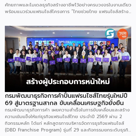
ศักยภาพและโมเดลธุรกิจสร้างอาชีพไว้อย่างครบวงจรในงานเดียว
พร้อมแนวร่วมแฟรนไชส์โครงการ “ไทยช่วยไทย แฟรนไชส์สร้าง
อาชีพ พลัส” ที่รัฐช่วยจ่ายค่าแฟรนไชส์ 50% มาเสริมทัพในงาน
รวมกว่า 250 บูธ บนพื้นที่ 15,000 ตารางเมตร หวังเป็นทาง
เลือกสร้างรายได้เพิ่มและพยุงเศรษฐกิจไทยให้ฟื้นตัว เสิร์ฟครบ
จบในงานด้วยสินเชื่อ และทำเลทองทั่วประเทศ พร้อมเสวนาให้
ความรู้โดยผู้ทรงคุณวุฒิคับคั่ง และกิจกรรมเจรจาจับคู่ธุรกิจทั้งใน
และต่างประเทศ งานจัดต่อเนื่องระหว่างวันที่ 6-9 สิงหาคมนี้ ที่
ฮอลล์ 6-8 อิมแพ็คเมืองทองธานี คาดเม็ดเงินสะพัดในงานราว
220 ล้านบาท นายพูนพงษ์ นัยนาภากรณ์ อธิบดีกรมพัฒนา
ธุรกิจการค้า กระทรวงพาณิชย์ กล่าวว่า งาน ” Franchise Expo
Thailand & Thailand E-Commerce Selection Expo
(TESE 2026) เป็นเวทีแสดงธุรกิจแฟรนไชส์และโซลูชั่นส์แบบครบ
วงจร […]
กรมพัฒนาธุรกิจการค้าปั้นแฟรนไชส์ไทยรุ่นใหม่ปี
69 สู่มาตรฐานสากล ขับเคลื่อนเศรษฐกิจยั่งยืน
กรมพัฒนาธุรกิจการค้า เผยความสำเร็จในการขับเคลื่อนและสร้าง
ความเข้มแข็งให้แก่ธุรกิจแฟรนไชส์ไทย ประจำปี 2569 ผ่าน 2
กิจกรรมหลัก ได้แก่ หลักสูตรการบริหารจัดการธุรกิจแฟรนไชส์
(DBD Franchise Program) รุ่นที่ 29 และกิจกรรมยกระดับธุรกิจ