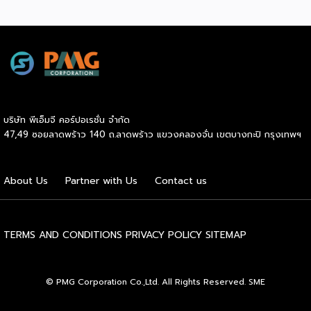
สู่เกณฑ์มาตรฐานคุณภาพการบริหารจัดการธุรกิจแฟรนไชส์
(Franchise Standard) มุ่งเป้าบ่มเพาะศักยภาพผู้ประกอบการราย
ใหม่ พร้อมการันตีคุณภาพมาตรฐานเพื่อสร้างความเชี่ยวชาญและ
ความน่าเชื่อถือในตลาดโลก นายพูนพงษ์ นัยนาภากรณ์ อธิบดี
กรมพัฒนาธุรกิจการค้า กระทรวงพาณิชย์ เปิดเผยภายหลังเป็น
ประธานมอบประกาศนียบัตรแก่ผู้ประกอบการแฟรนไชส์ใน 2
กิจกรรมว่า “ขอแสดงความยินดีกับทุกกิจการที่ได้รับ
ประกาศนียบัตรในวันนี้ (วันพุธที่ 15 กรกฎาคม 2569) โดย
บริษัท พีเอ็มจี คอร์ปอเรชั่น จำกัด
กิจกรรมแรกเป็นการอบรมหลักสูตรการบริหารจัดการธุรกิจแฟรน
47,49 ซอยลาดพร้าว 140 ถ.ลาดพร้าว แขวงคลองจั่น เขตบางกะปิ กรุงเทพฯ
ไชส์ (DBD Franchise Program: DBD-FP) รุ่นที่ 29 ซึ่งเป็น
หลักสูตรระยะยาวที่จัดขึ้นตั้งแต่วันที่ 3 ธันวาคม 2568 – วันที่ 2
เมษายน 2569 รวม 23 วัน โดยได้รับเกียรติจากวิทยากรผู้ทรง
About Us
Partner with Us
Contact us
คุณวุฒิจากภาครัฐ ภาคเอกชน และสถาบันการศึกษา ที่มาร่วมบ่ม
เพาะความรู้เชิงปฏิบัติการให้แก่ผู้ประกอบธุรกิจแฟรนไชส์อย่างเข้ม
ข้นรวม […]
TERMS AND CONDITIONS
PRIVACY POLICY
SITEMAP
© PMG Corporation Co.,Ltd. All Rights Reserved. SME