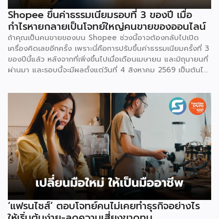
Shopee ขึ้นค่าธรรมเนียมรอบที่ 3 ของปี เมื่อ
กำไรหายกลายเป็นโจทย์ใหญ่คนขายของออนไลน์
ถ้าคุณเป็นคนขายของบน Shopee ช่วงนี้อาจต้องกลับไปเปิด
เครื่องคิดเลขอีกครั้ง เพราะนี่คือการปรับขึ้นค่าธรรมเนียมครั้งที่ 3
ของปีนี้แล้ว หลังจากที่เพิ่งขึ้นไปเมื่อเดือนเมษายน และมิถุนายนที่
ผ่านมา และรอบนี้จะมีผลตั้งแต่วันที่ 4 สิงหาคม 2569 เป็นต้นไป
สำหรับการปรับค่าธรรมเนียมการขาย จะแบ่งตามประเภทร้าน
เช่น ร้านที่เป็นแบรนด์ขนาดใหญ่ จะมีเรตสูงสุด 19.26% ในหมวด
แฟชั่น และ FMCG, ร้าน Non-Mall ทั่วไป สูงสุด 17.12% เป็นต้น
โดยตัวเลขเหล่านี้รวม VAT 7% แล้ว และยังไม่นับค่าธรรมเนียม
อื่นที่เก็บซ้อนอยู่ เช่น ค่าธรรมเนียมการชำระเงิน (เริ่มต้น 3.21%)
และค่าธรรมเนียมโครงสร้างพื้นฐาน 1.07 บาทต่อออร์เดอร์
(สำหรับร้านที่มียอดขายเกิน 100 ออร์เดอร์ต่อเดือน) ลอง
คำนวณดู หากเป็นร้าน Non-Mall ขายเสื้อยืดตัวละ 100 บาท ค่า
ส่ง 25 บาท เมื่อหักค่าธรรมเนียมการขาย […]
‘แฟรนไชส์’ ตอบโจทย์คนไม่เคยทำธุรกิจอย่างไร
ให้เริ่มต้นง่าย-ลดความเสี่ยงขาดทุน