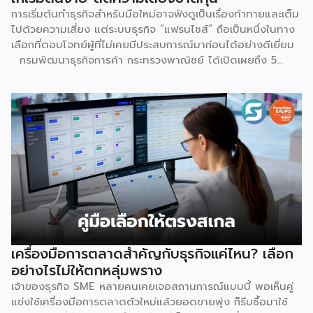
การเริ่มต้นทำธุรกิจสำหรับมือใหม่อาจฟังดูเป็นเรื่องท้าทายและเต็ม
ไปด้วยความเสี่ยง แต่ระบบธุรกิจ “แฟรนไชส์” ถือเป็นหนึ่งในทาง
เลือกที่ตอบโจทย์ผู้ที่ไม่เคยมีประสบการณ์มาก่อนได้อย่างดีเยี่ยม
กรมพัฒนาธุรกิจการค้า กระทรวงพาณิชย์ ได้เปิดเผยถึง 5
เหตุผลสำคัญที่ชี้ให้เห็นว่า ทำไมระบบแฟรนไชส์จึงเป็นทางเลือก
การลงทุนที่น่าสนใจและช่วยลดอุปสรรคสำหรับผู้เริ่มต้นได้อย่างมี
ประสิทธิภาพ เหตุผลประการแรกคือ การมีโมเดลธุรกิจที่ชัดเจน
และพร้อมนำไปใช้ทันที ซึ่งถือเป็นการลดความเสี่ยงด้านการลงทุน
ได้อย่างดีที่สุด เนื่องจากผู้ลงทุนไม่จำเป็นต้องเสียเวลาลองผิด
ลองถูกเอง ระบบแฟรนไชส์ถูกออกแบบและผ่านการพิสูจน์ความ
สำเร็จมาแล้วโดยเจ้าของแบรนด์ ซึ่งมีการจัดเตรียมอุปกรณ์
โครงสร้างร้านตามมาตรฐาน พร้อมคู่มือการปฏิบัติงานที่ชัดเจน
อีกทั้งยังมีทีมงานคอยช่วยสอนงานทั้งภาคทฤษฎีและปฏิบัติก่อน
เปิดร้านจริง ทำให้ผู้ซื้อแฟรนไชส์สามารถควบคุมคุณภาพของ
สินค้าและบริการให้เป็นไปตามมาตรฐานได้อย่างง่ายดาย เหตุผล
ประการต่อมาคือ แบรนด์มีชื่อเสียงและมีฐานลูกค้าที่แข็งแกร่งอยู่
เครื่องมือการตลาดสำคัญกับธุรกิจแค่ไหน? เลือก
แล้ว การซื้อแฟรนไชส์ทำให้ผู้ลงทุนได้ครอบครองแบรนด์ที่เป็นที่
อย่างไรไม่ให้ตกหลุ่มพราง
รู้จักในตลาด ส่งผลให้มีกลุ่มลูกค้าพร้อมอุดหนุนตั้งแต่วันแรกที่
เจ้าของธุรกิจ SME หลายคนเคยเจอสถานการณ์แบบนี้ พอเห็นคู่
เปิดทำการ นอกจากนี้ เจ้าของแบรนด์ยังทำการตลาด
แข่งใช้เครื่องมือการตลาดตัวใหม่แล้วยอดขายพุ่ง ก็รีบซื้อมาใช้
ประชาสัมพันธ์ และสร้างการรับรู้แบรนด์อย่างต่อเนื่อง ซึ่งช่วยให้