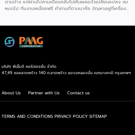
ตามบ้าง แต่ผ่านไปสามเดือนกลับไม่เห็นผลอะไรเปลี่ยนแปลง งบ
ผู้ลงทุนประหยัดงบประมาณด้านการตลาดและสร้างความเชื่อมั่น
หมดไป ทีมงานเหนื่อยฟรี คำถามที่ตามมาคือ ปัญหาอยู่ที่เครื่อง
ให้กับผู้บริโภคได้อย่างรวดเร็ว ประการที่สามคือ การมีที่ปรึกษา
มือ หรืออยู่ที่วิธีใช้กันแน่ คำตอบคือ “ทั้งสองอย่าง” และนี่คือ
คอยดูแลตลอดการทำธุรกิจ สำหรับผู้ที่ไม่เคยทำธุรกิจมาก่อน
สิ่งที่ SME ไทยควรทำความเข้าใจให้ชัดก่อนควักเงินซื้อเครื่องมือ
ความกังวลในการแก้ปัญหาบริหารจัดการมักเป็นเรื่องใหญ่ แต่ใน
ตัวต่อไป ภาพรวมตลาดโฆษณาดิจิทัลไทยกำลังเปลี่ยนเร็ว
ระบบแฟรนไชส์ เจ้าของแบรนด์จะทำหน้าที่เป็นพี่เลี้ยงและที่ปรึกษา
รายงาน Thailand Digital Advertising ของ KANTAR และ
ทางธุรกิจอย่างใกล้ชิดตลอดระยะเวลาสัญญา คอยให้คำแนะนำ
DAAT ชี้ว่าผู้เชี่ยวชาญแนะนำให้ธุรกิจจัดสรรงบประมาณราว 30%
และร่วมแก้ปัญหาต่างๆ ทำให้ผู้ลงทุนมั่นใจได้ว่าจะไม่ได้เดินอยู่บน
ไว้สำหรับการสร้างแบรนด์ (Brand Building) ในระยะยาว แทนที่
เส้นทางธุรกิจเพียงลำพัง เหตุผลประการที่สี่คือ โอกาสเติบโต
จะทุ่มทุกบาททุกสตางค์ไปกับแคมเปญเน้นยอดขายระยะสั้นเพียง
และระยะเวลาคืนทุนที่รวดเร็ว เนื่องจากเจ้าของแบรนด์จะช่วยดูแล
อย่างเดียว เพราะในภาวะเศรษฐกิจที่ไม่แน่นอน แบรนด์ที่อยู่ใน
ให้คำปรึกษาด้านการบริหารการเงิน การประมาณการรายรับ-ราย
บริษัท พีเอ็มจี คอร์ปอเรชั่น จำกัด
Top of Mind ของผู้บริโภคจะเป็นฝ่ายได้เปรียบเมื่อสถานการณ์
จ่าย ตลอดจนการจัดการสต๊อกสินค้าอย่างเป็นระบบ ช่วยให้ระบบ
47,49 ซอยลาดพร้าว 140 ถ.ลาดพร้าว แขวงคลองจั่น เขตบางกะปิ กรุงเทพฯ
กลับมาคึกคักอีกครั้ง นี่คือจุดที่เครื่องมือการตลาดเข้ามามี
การเงินของร้านมีสภาพคล่องที่ดี เพิ่มโอกาสในการคืนทุนได้เร็ว
บทบาท มันคือ “ตัวช่วยขยายผล” ของกลยุทธ์ที่ธุรกิจวางไว้ ไม่ว่า
ขึ้น และเปิดโอกาสให้ผู้ประกอบการสามารถขยายสาขาเพื่อเติบโต
จะเป็นการเก็บข้อมูลลูกค้า การวัดผล ROI หรือการทำ Ad
ในแวดวงธุรกิจต่อไปได้ไม่ยาก และเหตุผลประการสุดท้ายคือ
About Us
Partner with Us
Contact us
Optimization ด้วย AI แต่ต้องย้ำว่าเครื่องมือทำหน้าที่ “รับใช้
การเข้าถึงแหล่งเงินทุนได้ง่ายกว่าธุรกิจทั่วไป สถาบันการเงินส่วน
กลยุทธ์” […]
ใหญ่ให้ความไว้วางใจและอนุมัติสินเชื่อแก่ผู้ขอซื้อแฟรนไชส์ที่เป็น
แบรนด์มาตรฐานมีชื่อเสียง […]
TERMS AND CONDITIONS
PRIVACY POLICY
SITEMAP