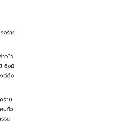
อโรคร้าย
่าวไว้
 ซึ่งมี
งดีถึง
คร้าย
คนทั่ว
หกรรม