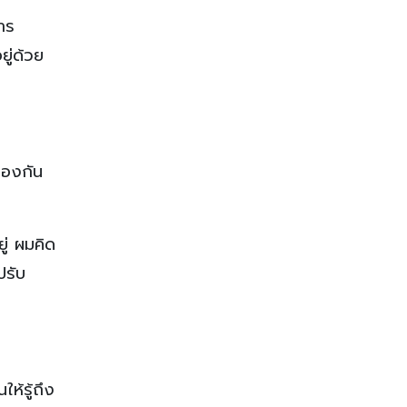
าร
ู่ด้วย
ป้องกัน
ู่ ผมคิด
ปรับ
ห้รู้ถึง