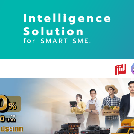
earch
r: