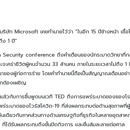
ั้งบริษัท Microsoft เคยทำนายไว้ว่า “ในอีก 15 ปีข้างหน้า เชื้
ึง 1 ปี”
h Security conference ถึงคำเตือนของนักระบาดวิทยาที่กล
ละจะคร่าชีวิตผู้คนจำนวน 33 ล้านคน ภายในระยะเวลาไม่ถึง 1 ปี
ตนาของผู้ก่อการร้าย โดยคำทำนายนี้ถือเป็นสัญญาณเตือนอย่า
โลกต้องเผชิญ
ปีที่แล้วกับการขึ้นพูดบนเวที TED ถึงการแพร่ระบาดของของโร
รแพร่ระบาดของไวรัสโควิด-19 ที่ส่งผลกระทบต่อด้านสุขภาพที่ผู้
ช่นเดียวกับภาคส่วนทางด้านเศรษฐกิจที่ธุรกิจในหลายอุตสา
ที่ได้รับผลกระทบถึงขั้นปิดกิจการ และยื่นล้มละลายต่อศาล