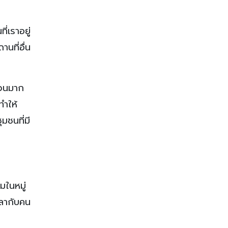
่เราอยู่
นที่อื่น
นวนมาก
ทำให้
มชนที่มี
มในหมู่
วลากับคน