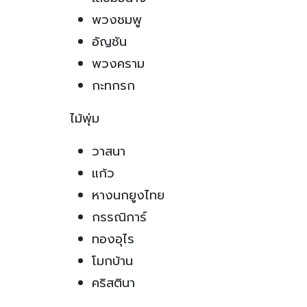
พวงชมพู
อัญชัน
พวงคราม
กะทกรก
ไม้พุ่ม
วาสนา
แก้ว
หางนกยูงไทย
กรรณิการ์
ทองอุไร
โมกบ้าน
คริสตินา