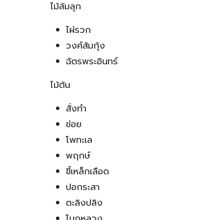
ไม้ล้มลุก
ไผ่รวก
วงศ์ส้มกุ้ง
ฉัตรพระอินทร์
ไม้ต้น
สั่งทำ
ข่อย
โพทะเล
พฤกษ์
ขี้เหล็กเลือด
ปอกระสา
ตะลิงปลิง
โมกหลวง