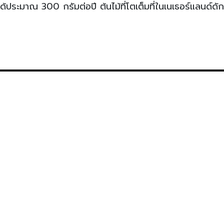
้ประมาณ 300 กรัมต่อปี ต้นไม้ที่โตเต็มที่ในเนเธอร์แลนด์ดักจ