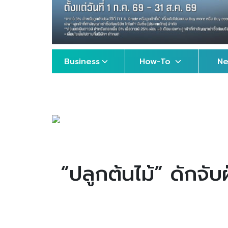
Business
How-To
N
“ปลูกต้นไม้” ดักจั