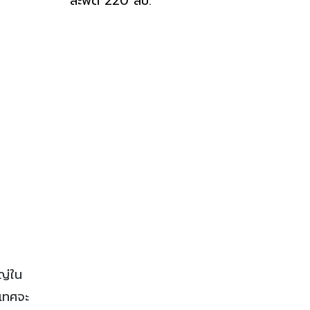
สะพัด 220 ลบ.
ญ่ใน
เทศจะ