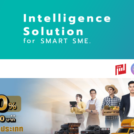
earch
r: