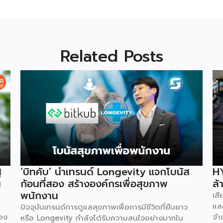
Related Posts
่
‘บิทคับ’ นำเทรนด์ Longevity แจกโบนัส
HY
น
ก้อนที่สอง สร้างองค์กรเพื่อสุขภาพ
ล้
พนักงาน
เส
และ
ปัจจุบันเทรนด์การดูแลสุขภาพเพื่อการมีชีวิตที่ยืนยาว
่อง
จำ
หรือ Longevity กำลังได้รับความสนใจอย่างมากใน