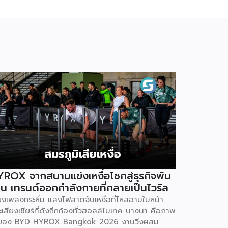
ROX จากสนามแข่งเหงื่อโชกสู่ธุรกิจพัน
าน เทรนด์ออกกำลังกายที่กลายเป็นไวรัล
ียงเพลงกระหึ่ม แสงไฟสาดจับเหงื่อที่ไหลอาบใบหน้า
เสียงเชียร์ที่ดังกึกก้องทั่วฮอลล์ไบเทค บางนา คือภาพ
ของ BYD HYROX Bangkok 2026 งานวิ่งผสม