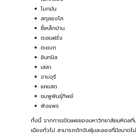
โมกมัน
สกุลชงโค
ขี้เหล็กบ้าน
ตะขบฝรั่ง
ตะแบก
อินทนิล
เสลา
จามจุรี
แคแสด
ชมพูพันธ์ุทิพย์
พังแพร
ทั้งนี้ จากการเปิดเผยของมหาวิทยาลัยมหิดลที
เมืองทั่วไป สามารถดักจับฝุ่นละอองที่มีขน