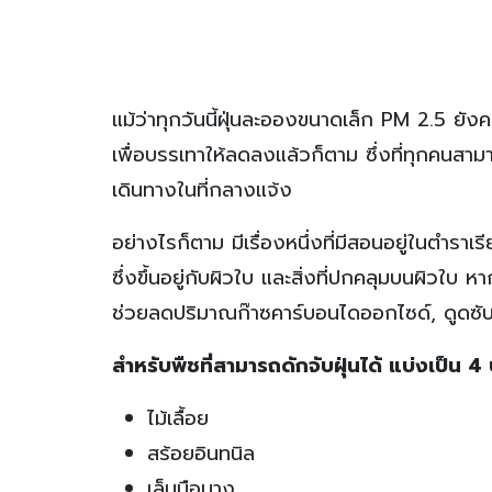
แม้ว่าทุกวันนี้ฝุ่นละอองขนาดเล็ก PM 2.5 ยัง
เพื่อบรรเทาให้ลดลงแล้วก็ตาม ซึ่งที่ทุกคนสา
เดินทางในที่กลางแจ้ง
อย่างไรก็ตาม มีเรื่องหนึ่งที่มีสอนอยู่ในตำราเร
ซึ่งขึ้นอยู่กับผิวใบ และสิ่งที่ปกคลุมบนผิวใบ
ช่วยลดปริมาณก๊าซคาร์บอนไดออกไซด์, ดูดซั
สำหรับพืชที่สามารถดักจับฝุ่นได้ แบ่งเป็น 4 
ไม้เลื้อย
สร้อยอินทนิล
เล็บมือนาง