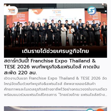
2026 ให้แก่ผู้ประกอบธุรกิจแฟรนไชส์ที่อยู่ในการส่งเสริมสนับสนุน
ของกรมฯ นายพูนพงษ์ นัยนาภากรณ์ อธิบดีกรมพัฒนาธุรกิจ
การค้า กระทรวงพาณิชย์ เปิดเผยภายหลังเป็นประธานเปิดงาน
“งานแฟรนไชส์ เอ็กซ์โป ไทยแลนด์ บาย สมาร์ท เอสเอ็มอี เอ็กซ์
โป (Franchise Expo Thailand by Smart SME Expo)” ซึ่ง
เป็นงานแสดงธุรกิจแฟรนไชส์ชั้นนำที่จัดขึ้นโดย บริษัท พีเอ็มจี
คอร์ปอเรชัน จำกัด เพื่อยกระดับศักยภาพของผู้ประกอบการและ
เจ้าของธุรกิจที่ต้องการขยายกิจการผ่านระบบแฟรนไชส์ […]
สตาร์ทวันนี้! Franchise Expo Thailand &
TESE 2026 พบทัพธุรกิจ&แฟรนไชส์ คาดเงิน
สะพัด 220 ลบ.
เปิดงานวันแรก Franchise Expo Thailand & TESE 2026 จัด
ใหญ่จัดเต็มด้วยทัพธุรกิจ&แฟรนไชส์ ซัพพลายเออร์สินค้า
ศักยภาพและโมเดลธุรกิจสร้างอาชีพไว้อย่างครบวงจรในงานเดียว
พร้อมแนวร่วมแฟรนไชส์โครงการ “ไทยช่วยไทย แฟรนไชส์สร้าง
อาชีพ พลัส” ที่รัฐช่วยจ่ายค่าแฟรนไชส์ 50% มาเสริมทัพในงาน
รวมกว่า 250 บูธ บนพื้นที่ 15,000 ตารางเมตร หวังเป็นทาง
เลือกสร้างรายได้เพิ่มและพยุงเศรษฐกิจไทยให้ฟื้นตัว เสิร์ฟครบ