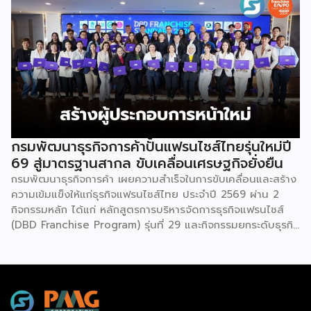
จบในงานด้วยสินเชื่อ และทำเลทองทั่วประเทศ พร้อมเสวนาให้
ความรู้โดยผู้ทรงคุณวุฒิคับคั่ง และกิจกรรมเจรจาจับคู่ธุรกิจทั้งใน
และต่างประเทศ งานจัดต่อเนื่องระหว่างวันที่ 6-9 สิงหาคมนี้ ที่
ฮอลล์ 6-8 อิมแพ็คเมืองทองธานี คาดเม็ดเงินสะพัดในงานราว
220 ล้านบาท นายพูนพงษ์ นัยนาภากรณ์ อธิบดีกรมพัฒนา
ธุรกิจการค้า กระทรวงพาณิชย์ กล่าวว่า งาน ” Franchise Expo
Thailand & Thailand E-Commerce Selection Expo
(TESE 2026) เป็นเวทีแสดงธุรกิจแฟรนไชส์และโซลูชั่นส์แบบครบ
วงจร […]
กรมพัฒนาธุรกิจการค้าปั้นแฟรนไชส์ไทยรุ่นใหม่ปี
69 สู่มาตรฐานสากล ขับเคลื่อนเศรษฐกิจยั่งยืน
กรมพัฒนาธุรกิจการค้า เผยความสำเร็จในการขับเคลื่อนและสร้าง
ความเข้มแข็งให้แก่ธุรกิจแฟรนไชส์ไทย ประจำปี 2569 ผ่าน 2
กิจกรรมหลัก ได้แก่ หลักสูตรการบริหารจัดการธุรกิจแฟรนไชส์
(DBD Franchise Program) รุ่นที่ 29 และกิจกรรมยกระดับธุรกิจ
สู่เกณฑ์มาตรฐานคุณภาพการบริหารจัดการธุรกิจแฟรนไชส์
(Franchise Standard) มุ่งเป้าบ่มเพาะศักยภาพผู้ประกอบการราย
ใหม่ พร้อมการันตีคุณภาพมาตรฐานเพื่อสร้างความเชี่ยวชาญและ
ความน่าเชื่อถือในตลาดโลก นายพูนพงษ์ นัยนาภากรณ์ อธิบดี
กรมพัฒนาธุรกิจการค้า กระทรวงพาณิชย์ เปิดเผยภายหลังเป็น