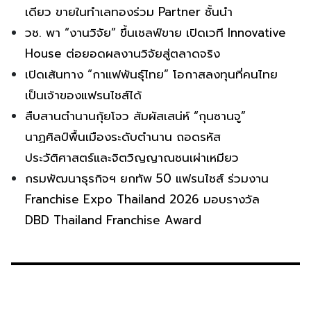
เดียว ขายในทำเลทองร่วม Partner ชั้นนำ
วช. พา “งานวิจัย” ขึ้นเชลฟ์ขาย เปิดเวที Innovative
House ต่อยอดผลงานวิจัยสู่ตลาดจริง
เปิดเส้นทาง “กาแฟพันธุ์ไทย” โอกาสลงทุนที่คนไทย
เป็นเจ้าของแฟรนไชส์ได้
สืบสานตำนานกุ้ยโจว สัมผัสเสน่ห์ “กุนซานจู”
นาฏศิลป์พื้นเมืองระดับตำนาน ถอดรหัส
ประวัติศาสตร์และจิตวิญญาณชนเผ่าเหมียว
กรมพัฒนาธุรกิจฯ ยกทัพ 50 แฟรนไชส์ ร่วมงาน
Franchise Expo Thailand 2026 มอบรางวัล
DBD Thailand Franchise Award