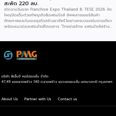
สะพัด 220 ลบ.
เปิดงานวันแรก Franchise Expo Thailand & TESE 2026 จัด
ใหญ่จัดเต็มด้วยทัพธุรกิจ&แฟรนไชส์ ซัพพลายเออร์สินค้า
ศักยภาพและโมเดลธุรกิจสร้างอาชีพไว้อย่างครบวงจรในงานเดียว
พร้อมแนวร่วมแฟรนไชส์โครงการ “ไทยช่วยไทย แฟรนไชส์สร้าง
อาชีพ พลัส” ที่รัฐช่วยจ่ายค่าแฟรนไชส์ 50% มาเสริมทัพในงาน
รวมกว่า 250 บูธ บนพื้นที่ 15,000 ตารางเมตร หวังเป็นทาง
เลือกสร้างรายได้เพิ่มและพยุงเศรษฐกิจไทยให้ฟื้นตัว เสิร์ฟครบ
จบในงานด้วยสินเชื่อ และทำเลทองทั่วประเทศ พร้อมเสวนาให้
ความรู้โดยผู้ทรงคุณวุฒิคับคั่ง และกิจกรรมเจรจาจับคู่ธุรกิจทั้งใน
และต่างประเทศ งานจัดต่อเนื่องระหว่างวันที่ 6-9 สิงหาคมนี้ ที่
ฮอลล์ 6-8 อิมแพ็คเมืองทองธานี คาดเม็ดเงินสะพัดในงานราว
220 ล้านบาท นายพูนพงษ์ นัยนาภากรณ์ อธิบดีกรมพัฒนา
บริษัท พีเอ็มจี คอร์ปอเรชั่น จำกัด
ธุรกิจการค้า กระทรวงพาณิชย์ กล่าวว่า งาน ” Franchise Expo
47,49 ซอยลาดพร้าว 140 ถ.ลาดพร้าว แขวงคลองจั่น เขตบางกะปิ กรุงเทพฯ
Thailand & Thailand E-Commerce Selection Expo
(TESE 2026) เป็นเวทีแสดงธุรกิจแฟรนไชส์และโซลูชั่นส์แบบครบ
วงจร […]
About Us
Partner with Us
Contact us