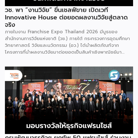
วช. พา “งานวิจัย” ขึ้นเชลฟ์ขาย เปิดเวที
Innovative House ต่อยอดผลงานวิจัยสู่ตลาด
จริง
ภายในงาน Franchise Expo Thailand 2026 มีบูธของ
สำนักงานการวิจัยแห่งชาติ (วช.) ภายใต้ กระทรวงการอุดมศึกษา
วิทยาศาสตร์ วิจัยและนวัตกรรม (อว.) ได้นำผลิตภัณฑ์จาก
โครงการที่นำผลงานวิจัยมาต่อยอดเป็นสินค้าเชิงพาณิชย์มา
แสดง พร้อมจัดจำหน่ายให้กับผู้ที่สนใจได้เลือกซื้อ สำหรับ วช.
มีภารกิจหลัก คือการให้ทุนวิจัย ดูแลเรื่องการวิจัยในภาพรวม รวม
ถึงการให้รางวัล และสนับสนุนนักวิจัย ตั้งแต่ระดับเยาวชนไปจนถึง
นักวิจัยอาวุโส แน่นอนว่านี่เป็นหน่วยงานผู้อยู่เบื้องหลังงานวิจัย
ไทยตั้งแต่ต้นน้ำยันปลายน้ำ กิจกรรมที่นำมาจัดแสดงในบูธ
ครั้งนี้เป็นส่วนหนึ่งของทุนที่ วช. สนับสนุนภายใต้ชุดโครงการ
Innovative House ซึ่งมีเป้าหมายชัดเจน คือการแนะแนวและ
สนับสนุนให้ผู้ประกอบการนำนวัตกรรมที่ต่อยอดมาจากงานวิจัย
ไปพัฒนาต่อจนสามารถขายได้จริงในเชิงพาณิชย์ ไม่ใช่แค่งาน
วิจัยที่อยู่ในห้องแล็บ โดยสินค้าที่นำมาโชว์ในบูธจึงเป็นผลิตภัณฑ์
ที่ “พร้อมขาย” แล้วจริงๆ บางแบรนด์ขายออนไลน์ บางแบรนด์
ขายเฉพาะหน้าร้าน นอกจากนี้ ยังมีการสาธิตนำผลิตภัณฑ์ไป
กรมพัฒนาธุรกิจฯ ยกทัพ 50 แฟรนไชส์ ร่วมงาน