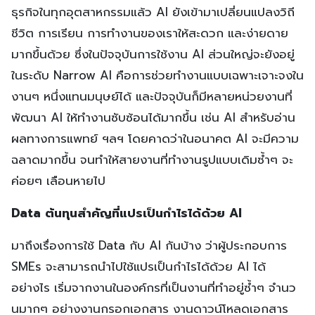
ธุรกิจในทุกอุตสาหกรรมแล้ว AI ยังเข้ามาเปลี่ยนแปลงวิถี
ชีวิต การเรียน การทำงานของเราให้สะดวก และง่ายดาย
มากขึ้นด้วย ซึ่งในปัจจุบันการใช้งาน AI ส่วนใหญ่จะยังอยู่
ในระดับ Narrow AI คือการช่วยทำงานแบบเฉพาะเจาะจงใน
งานๆ หนึ่งแทนมนุษย์ได้ และปัจจุบันก็มีหลายหน่วยงานที่
พัฒนา AI ให้ทำงานซับซ้อนได้มากขึ้น เช่น AI สำหรับอ่าน
ผลทางการแพทย์ ฯลฯ โดยคาดว่าในอนาคต AI จะมีความ
ฉลาดมากขึ้น จนทำให้สายงานที่ทำงานรูปแบบเดิมซ้ำๆ จะ
ค่อยๆ เลือนหายไป
Data ต้นทุนสำคัญที่แปรเป็นกำไรได้ด้วย AI
มาถึงเรื่องการใช้ Data กับ AI กันบ้าง ว่าผู้ประกอบการ
SMEs จะสามารถนำไปใช้แปรเป็นกำไรได้ด้วย AI ได้
อย่างไร เริ่มจากงานในองค์กรที่เป็นงานที่ทำอยู่ซ้ำๆ จำนว
นมากๆ อย่างงานกรอกเอกสาร งานดาวน์โหลดเอกสาร