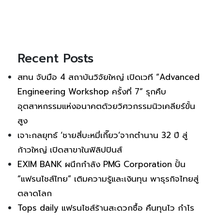
Recent Posts
สทน จับมือ 4 สถาบันวิจัยใหญ่ เปิดเวที “Advanced
Engineering Workshop ครั้งที่ 7” รุกคืบ
อุตสาหกรรมแห่งอนาคตด้วยวิศวกรรมนิวเคลียร์ขั้น
สูง
เจาะกลยุทธ์ ‘ชายสี่บะหมี่เกี๊ยว’จากตำนาน 32 ปี สู่
ก้าวใหญ่ เปิดสาขาในฟิลิปปินส์
EXIM BANK ผนึกกำลัง PMG Corporation ปั้น
“แฟรนไชส์ไทย” เติมความรู้และเงินทุน พาธุรกิจไทยสู่
ตลาดโลก
Tops daily แฟรนไชส์ร้านสะดวกซื้อ คืนทุนไว กำไร