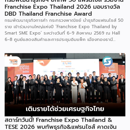
แปรรูปเป็นเมนูอาหาร-เครื่องดื่มให้ผู้ร่วมงานเห็นวิธีใช้งานจริง
Franchise Expo Thailand 2026 มอบรางวัล
โดยนำ ‘น้ำผึ้ง’ ที่ไม่ได้นำมาวางขายแบบเดิม ๆ แต่แปรรูปเป็น
DBD Thailand Franchise Award
เครื่องดื่มสเลอปี้ให้ผู้ร่วมงานได้ชิมสดๆ หน้าบูธ เพื่อดึงดูดและ
กรมพัฒนาธุรกิจการค้า กระทรวงพาณิชย์ นำธุรกิจแฟรนไชส์ 50
สร้างประสบการณ์ให้คนในงานได้ทดลองสัมผัสสินค้าจริง และหาก
ราย เข้าร่วมงานใหญ่แห่งปี ‘Franchise Expo Thailand by
ใครสนใจก็สามารถซื้อ หัวเชื้อ กลับไปทำเครื่องดื่มต่อเองที่บ้านได้
Smart SME Expo’ ระหว่างวันที่ 6-9 สิงหาคม 2569 ณ Hall
เช่นกัน […]
6-8 ศูนย์แสดงสินค้าและการประชุมอิมแพ็ค เมืองทองธานี
พร้อมจัดพิธีมอบรางวัล DBD Thailand Franchise Award
2026 ให้แก่ผู้ประกอบธุรกิจแฟรนไชส์ที่อยู่ในการส่งเสริมสนับสนุน
ของกรมฯ นายพูนพงษ์ นัยนาภากรณ์ อธิบดีกรมพัฒนาธุรกิจ
การค้า กระทรวงพาณิชย์ เปิดเผยภายหลังเป็นประธานเปิดงาน
“งานแฟรนไชส์ เอ็กซ์โป ไทยแลนด์ บาย สมาร์ท เอสเอ็มอี เอ็กซ์
โป (Franchise Expo Thailand by Smart SME Expo)” ซึ่ง
เป็นงานแสดงธุรกิจแฟรนไชส์ชั้นนำที่จัดขึ้นโดย บริษัท พีเอ็มจี
คอร์ปอเรชัน จำกัด เพื่อยกระดับศักยภาพของผู้ประกอบการและ
เจ้าของธุรกิจที่ต้องการขยายกิจการผ่านระบบแฟรนไชส์ […]
สตาร์ทวันนี้! Franchise Expo Thailand &
TESE 2026 พบทัพธุรกิจ&แฟรนไชส์ คาดเงิน