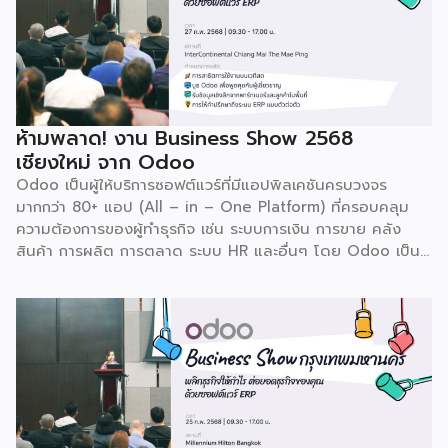
ห้ามพลาด! งาน Business Show 2568
เชียงใหม่ จาก Odoo
Odoo เป็นผู้ให้บริการซอฟต์แวร์ที่มีแอปพิลเคชันครบวงจร
มากกว่า 80+ แอป (All – in – One Platform) ที่ครอบคลุม
ความต้องการของผู้ทำธุรกิจ เช่น ระบบการเงิน การขาย คลัง
สินค้า การผลิต การตลาด ระบบ HR และอื่นๆ โดย Odoo เป็นผู้
ให้บริการซอฟต์แวร์โอเพ่นซอร์ส (Open Source) จากประเทศ
เบลเยี่ยมให้บริการใน 19 แห่งทั่วโลก รวมถึงสหรัฐอเมริกา ฮ่องกง
อินโดนีเซีย และดูไบ ปัจจุบัน Odoo ให้บริการผู้ใช้งานในไทย
มากกว่า 4 แสนราย และมีผู้ใช้งานมากกว่า 6 ล้านคนทั่วเอเชีย ปีนี้
Odoo กลับมาจัดงาน Business Roadshow 2568 ภายใต้
Concept พลิกธุรกิจให้กำไร ต่อยอดธุรกิจของคุณด้วย
ซอฟต์แวร์ ERP ที่มาปลดล็อกทุกธุรกิจในประเทศไทยผ่านการนำ
เทคโนโลยีใหม่สุดล้ำ ยกระดับองค์กรของคุณไปสู่ระบบดิจิทัล