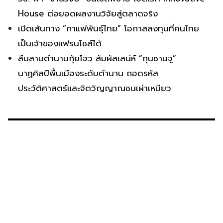
House ต่อยอดผลงานวิจัยสู่ตลาดจริง
เปิดเส้นทาง “กาแฟพันธุ์ไทย” โอกาสลงทุนที่คนไทย
เป็นเจ้าของแฟรนไชส์ได้
สืบสานตำนานกุ้ยโจว สัมผัสเสน่ห์ “กุนซานจู”
นาฏศิลป์พื้นเมืองระดับตำนาน ถอดรหัส
ประวัติศาสตร์และจิตวิญญาณชนเผ่าเหมียว