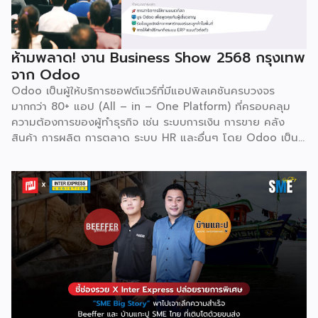
พร้อมกับโอกาสที่จะได้เข้ามาเป็นพาร์ทเนอร์ระดับมืออาชีพร่วมกับ
Odoo […]
ห้ามพลาด! งาน Business Show 2568 กรุงเทพ
จาก Odoo
Odoo เป็นผู้ให้บริการซอฟต์แวร์ที่มีแอปพิลเคชันครบวงจร
มากกว่า 80+ แอป (All – in – One Platform) ที่ครอบคลุม
ความต้องการของผู้ทำธุรกิจ เช่น ระบบการเงิน การขาย คลัง
สินค้า การผลิต การตลาด ระบบ HR และอื่นๆ โดย Odoo เป็นผู้
ให้บริการซอฟต์แวร์โอเพ่นซอร์ส (Open Source) จากประเทศ
เบลเยี่ยมให้บริการใน 19 แห่งทั่วโลก รวมถึงสหรัฐอเมริกา ฮ่องกง
อินโดนีเซีย และดูไบ ปัจจุบัน Odoo ให้บริการผู้ใช้งานในไทย
มากกว่า 4 แสนราย และมีผู้ใช้งานมากกว่า 6 ล้านคนทั่วเอเชีย ปีนี้
Odoo กลับมาจัดงาน Business Roadshow 2568 ภายใต้
Concept พลิกธุรกิจให้กำไร ต่อยอดธุรกิจของคุณด้วย
ซอฟต์แวร์ ERP ที่มาปลดล็อกทุกธุรกิจในประเทศไทยผ่านการนำ
เทคโนโลยีใหม่สุดล้ำ ยกระดับองค์กรของคุณไปสู่ระบบดิจิทัล
พร้อมกับโอกาสที่จะได้เข้ามาเป็นพาร์ทเนอร์ระดับมืออาชีพร่วมกับ
Odoo […]