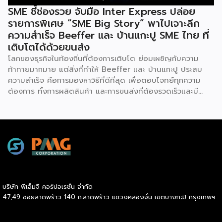
SME ชี้ช่องรวย จับมือ Inter Express ปล่อย
รายการพิเศษ “SME Big Story” พาไปเจาะลึก
ความสำเร็จ Beeffer และ บ้านแกะปู SME ไทย ที่
เติบโตได้ด้วยขนส่ง
โลกของธุรกิจในท้องถิ่นที่ต้องการเติบโต ย่อมเผชิญกับความ
ท้าทายมากมาย แต่สิ่งที่ทำให้ Beeffer และ บ้านแกะปู ประสบ
ความสำเร็จ คือการมองหาวิธีที่ดีที่สุด เพื่อตอบโจทย์ทุกความ
ต้องการ ทั้งการผลิตสินค้า และการขนส่งที่ต้องรวดเร็วและมี
คุณภาพ เราจะพาคุณไปเรียนรู้เคล็ดลับที่ช่วยให้ธุรกิจเหล่านี้เติบโต
ได้อย่างรวดเร็ว พร้อมด้วยผู้ช่วยคนสำคัญอย่าง Inter
Express ที่เป็นพาร์ทเนอร์จัดการเรื่องขนส่งให้เป็นไปอย่างราบรื่น
Beeffer : แบรนด์เนื้อโคขุนพรีเมียมที่ตั้งต้นจากฟาร์มเลี้ยง
วัวในจังหวัดระยอง และขยายสู่การเป็นแบรนด์ที่ได้รับความนิยม
ทั่วประเทศ ความสำเร็จของ Beeffer ไม่ได้เกิดขึ้นจากแค่การมี
วัตถุดิบคุณภาพ แต่ยังมาจากการเลือกใช้ขนส่งที่สามารถรักษา
อุณหภูมิของเนื้อให้สดใหม่และได้มาตรฐานถึงมือลูกค้าในทุก
บริษัท พีเอ็มจี คอร์ปอเรชั่น จำกัด
จังหวัด บ้านแกะปู : ร้านอาหารทะเลในอ่างศิลา กับความสำเร็จ
47,49 ซอยลาดพร้าว 140 ถ.ลาดพร้าว แขวงคลองจั่น เขตบางกะปิ กรุงเทพฯ
ที่มาจากความใส่ใจในคุณภาพสินค้า ตอบโจทย์ painpoint ของ
ลูกค้า และบริการที่ดีเยี่ยม เน้นวัตถุดิบสดใหม่จากทะเล เข้าถึงผู้ซื้อ
ได้อย่างรวดเร็ว ด้วยขนส่งแบบแช่เย็น ที่รักษาความสดได้อย่าง