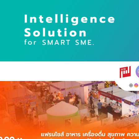
earch
r: