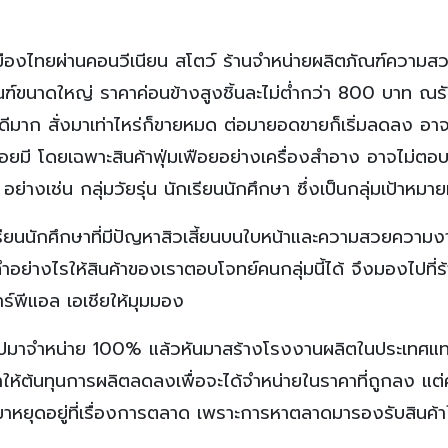
มืองไทยผ่านคอนวีเนียน สโตว์ ร้านจำหน่ายผลิตภัณฑ์ความ
ัณฑ์ขนาดใหญ่ ราคาค่อนข้างสูงชิ้นละไม่ต่ำกว่า 800 บาท ณร
ีมาก สั่งมาเท่าไหร่ก็ขายหมด ต่อมายอดขายก็เริ่มลดลง อาจ
อยมี โดยเฉพาะสินค้าฟุ่มเฟือยอย่างเครื่องสำอาง อาจไม่ตอ
ย่างเช่น กลุ่มวัยรุ่น นักเรียนนักศึกษา ซึ่งเป็นกลุ่มเป้าหมา
เรียนนักศึกษาที่มีปัญหาสิวเสี้ยนบนใบหน้าและความสวยความง
ะทำอย่างไรให้สินค้าของเราตอบโจทย์คนกลุ่มนี้ได้ จึงมองไปที่ร
าร์พีแอล เอเชียให้มุมมอง
เร็จรูปมาจำหน่าย 100% แล้วหันมาสร้างโรงงานผลิตในประเทศ
จะทำให้ต้นทุนการผลิตลดลงเพื่อจะได้จำหน่ายในราคาที่ถูกลง แ
ึงมาหยุดอยู่ที่เรื่องการตลาด เพราะการหาตลาดมารองรับสินค้