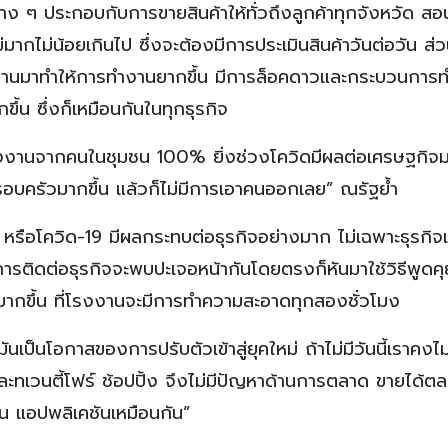
าง ๆ ประกอบกับการขายสินค้าให้ทั่วถึงลูกค้าทุกจังหวัด ส
มากไม่น้อยเกินไป ซึ่งจะต้องมีการประเมินสินค้าวันต่อวัน ส
ปีที่ผ่านมาทำให้การทำงานยากขึ้น มีการล็อคดาวและกระบวนการท
ขึ้น ซึ่งก็เหมือนกันในทุกธุรกิจ
จ้างงานจากคนในชุมชน 100% ยิ่งช่วงโควิดมีผลต่อเศรษฐกิจ
รอบครัวมากขึ้น แล้วก็ไม่มีการเอาคนออกเลย” ณรัฐย้ำ
ือโควิด-19 มีผลกระทบต่อธุรกิจอย่างมาก ไม่เฉพาะธุรกิจเ
นการติดต่อธุรกิจจะพบปะเจอหน้ากันโดยตรงก็หันมาใช้วิธีพูดค
พมากขึ้น ที่โรงงานจะมีการทำความสะอาดทุกสองชั่วโมง
ป็นโอกาสของการปรับตัวเข้าสู่ยุคใหม่ ถ้าไม่มีวันนี้เราคงไม่
ละทเวนตี้โฟร์ ช้อปปิ้ง จึงไม่มีปัญหาด้านการตลาด ขายได้ต
่น แอปพลิเคชันเหมือนกัน”