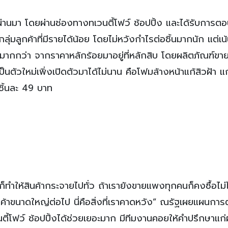
ที่ผ่านมา โดยผ่านช่องทางทเวนตี้โฟว์ ช้อปปิ้ง และได้รับการตอ
ุ่มลูกค้าที่มีรายได้น้อย โดยไม่หวังกำไรต่อชิ้นมากนัก แต่เน
ถึงมากกว่า จากราคาหลักร้อยมาอยู่ที่หลักสิบ โดยผลิตภัณฑ์ขาย
ป็นตัวใหม่เพิ่งเปิดตัวมาได้ไม่นาน คือโฟมล้างหน้าแก้สิวฝ้า แก
่ชิ้นละ 49 บาท
ต่ก็ทำให้สินค้ากระจายไปทั่ว ถ้าเรายังขายแพงทุกคนก็คงซื้อไม่
ินค้าขนาดใหญ่ต่อไป นี่คือสิ่งที่เราคาดหวัง” ณรัฐเผยแผนกา
ตี้โฟว์ ช้อปปิ้งได้ช่วยเยอะมาก มีทีมงานคอยให้คำปรึกษาแก่ผู