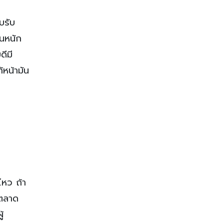
บรับ
้นหนัก
ดีมี
้หน้ามัน
ไหว ถ้า
รตลาด
้