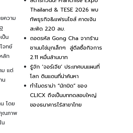
สตาร์ทวันนี้! Franchise Expo
Thailand & TESE 2026 พบ
สวยความ
ทัพธุรกิจ&แฟรนไชส์ คาดเงิน
ัฐ
สะพัด 220 ลบ.
เป็น
ถอดรหัส Gong Cha จากร้าน
บโจทย์
ชานมไข่มุกเล็กๆ สู่ดีลซื้อกิจการ
ยหลัก
2.11 หมื่นล้านบาท
รู้จัก ‘จอร์เจีย’ ประเทศบนแผนที่
าม แต่
โลก ดินแดนที่น่าค้นหา
้าน
ทำไมดราม่า “นักบิด” ของ
CLICX ถึงเป็นบททดสอบใหญ่
แทน โดย
ของธนาคารไร้สาขาไทย
ต่คุณภาพ
าใน