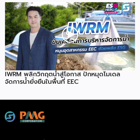
IWRM พลิกวิกฤตน้ำสู่โอกาส ปักหมุดโมเดล
จัดการน้ำยั่งยืนในพื้นที่ EEC