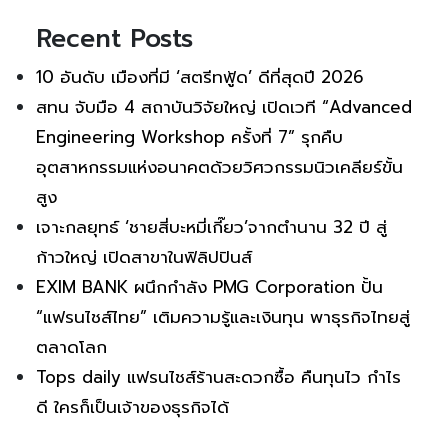
Recent Posts
10 อันดับ เมืองที่มี ‘สตรีทฟู้ด’ ดีที่สุดปี 2026
สทน จับมือ 4 สถาบันวิจัยใหญ่ เปิดเวที “Advanced
Engineering Workshop ครั้งที่ 7” รุกคืบ
อุตสาหกรรมแห่งอนาคตด้วยวิศวกรรมนิวเคลียร์ขั้น
สูง
เจาะกลยุทธ์ ‘ชายสี่บะหมี่เกี๊ยว’จากตำนาน 32 ปี สู่
ก้าวใหญ่ เปิดสาขาในฟิลิปปินส์
EXIM BANK ผนึกกำลัง PMG Corporation ปั้น
“แฟรนไชส์ไทย” เติมความรู้และเงินทุน พาธุรกิจไทยสู่
ตลาดโลก
Tops daily แฟรนไชส์ร้านสะดวกซื้อ คืนทุนไว กำไร
ดี ใครก็เป็นเจ้าของธุรกิจได้