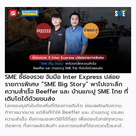
ให้บริการซอฟต์แวร์โอเพ่นซอร์ส (Open Source) จากประเทศ
เบลเยี่ยมให้บริการใน 19 แห่งทั่วโลก รวมถึงสหรัฐอเมริกา ฮ่องกง
อินโดนีเซีย และดูไบ ปัจจุบัน Odoo ให้บริการผู้ใช้งานในไทย
มากกว่า 4 แสนราย และมีผู้ใช้งานมากกว่า 6 ล้านคนทั่วเอเชีย ปีนี้
Odoo กลับมาจัดงาน Business Roadshow 2568 ภายใต้
Concept พลิกธุรกิจให้กำไร ต่อยอดธุรกิจของคุณด้วย
ซอฟต์แวร์ ERP ที่มาปลดล็อกทุกธุรกิจในประเทศไทยผ่านการนำ
เทคโนโลยีใหม่สุดล้ำ ยกระดับองค์กรของคุณไปสู่ระบบดิจิทัล
พร้อมกับโอกาสที่จะได้เข้ามาเป็นพาร์ทเนอร์ระดับมืออาชีพร่วมกับ
Odoo […]
SME ชี้ช่องรวย จับมือ Inter Express ปล่อย
รายการพิเศษ “SME Big Story” พาไปเจาะลึก
ความสำเร็จ Beeffer และ บ้านแกะปู SME ไทย ที่
เติบโตได้ด้วยขนส่ง
โลกของธุรกิจในท้องถิ่นที่ต้องการเติบโต ย่อมเผชิญกับความ
ท้าทายมากมาย แต่สิ่งที่ทำให้ Beeffer และ บ้านแกะปู ประสบ
ความสำเร็จ คือการมองหาวิธีที่ดีที่สุด เพื่อตอบโจทย์ทุกความ
ต้องการ ทั้งการผลิตสินค้า และการขนส่งที่ต้องรวดเร็วและมี
คุณภาพ เราจะพาคุณไปเรียนรู้เคล็ดลับที่ช่วยให้ธุรกิจเหล่านี้เติบโต