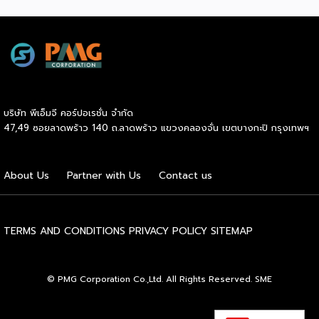
ได้อย่างรวดเร็ว พร้อมด้วยผู้ช่วยคนสำคัญอย่าง Inter
Express ที่เป็นพาร์ทเนอร์จัดการเรื่องขนส่งให้เป็นไปอย่างราบรื่น
Beeffer : แบรนด์เนื้อโคขุนพรีเมียมที่ตั้งต้นจากฟาร์มเลี้ยง
วัวในจังหวัดระยอง และขยายสู่การเป็นแบรนด์ที่ได้รับความนิยม
ทั่วประเทศ ความสำเร็จของ Beeffer ไม่ได้เกิดขึ้นจากแค่การมี
วัตถุดิบคุณภาพ แต่ยังมาจากการเลือกใช้ขนส่งที่สามารถรักษา
อุณหภูมิของเนื้อให้สดใหม่และได้มาตรฐานถึงมือลูกค้าในทุก
บริษัท พีเอ็มจี คอร์ปอเรชั่น จำกัด
จังหวัด บ้านแกะปู : ร้านอาหารทะเลในอ่างศิลา กับความสำเร็จ
47,49 ซอยลาดพร้าว 140 ถ.ลาดพร้าว แขวงคลองจั่น เขตบางกะปิ กรุงเทพฯ
ที่มาจากความใส่ใจในคุณภาพสินค้า ตอบโจทย์ painpoint ของ
ลูกค้า และบริการที่ดีเยี่ยม เน้นวัตถุดิบสดใหม่จากทะเล เข้าถึงผู้ซื้อ
ได้อย่างรวดเร็ว ด้วยขนส่งแบบแช่เย็น ที่รักษาความสดได้อย่าง
About Us
Partner with Us
Contact us
สมบูรณ์แบบ ไม่ว่าจะเป็น Beeffer หรือ บ้านแกะปู สิ่งที่ทั้งสอง
แบรนด์มีเหมือนกันคือการเลือกขนส่งควบคุมอุณหภูมิที่มีความ
เชี่ยวชาญและเชื่อถือได้ อย่าง Inter Express ที่ตอบโจทย์ธุรกิจ
ทุกรูปแบบ ไม่ใช่เพียงแค่ขนส่ง แต่ยังเป็นตัวช่วยสำคัญในการ
TERMS AND CONDITIONS
PRIVACY POLICY
SITEMAP
ขยายธุรกิจให้เติบโตอย่างรวดเร็ว สนใจสอบถามข้อมูลบริการ
ขนส่งควบคุมอุณหภูมิติดต่อได้ที่ https://bit.ly/4g84Lm6
© PMG Corporation Co.,Ltd. All Rights Reserved. SME