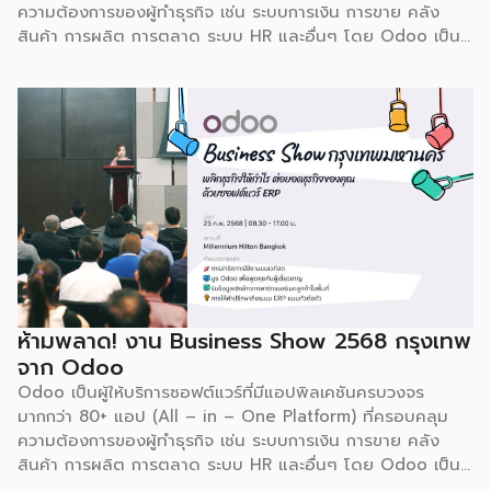
ความต้องการของผู้ทำธุรกิจ เช่น ระบบการเงิน การขาย คลัง
สินค้า การผลิต การตลาด ระบบ HR และอื่นๆ โดย Odoo เป็นผู้
ให้บริการซอฟต์แวร์โอเพ่นซอร์ส (Open Source) จากประเทศ
เบลเยี่ยมให้บริการใน 19 แห่งทั่วโลก รวมถึงสหรัฐอเมริกา ฮ่องกง
อินโดนีเซีย และดูไบ ปัจจุบัน Odoo ให้บริการผู้ใช้งานในไทย
มากกว่า 4 แสนราย และมีผู้ใช้งานมากกว่า 6 ล้านคนทั่วเอเชีย ปีนี้
Odoo กลับมาจัดงาน Business Roadshow 2568 ภายใต้
Concept พลิกธุรกิจให้กำไร ต่อยอดธุรกิจของคุณด้วย
ซอฟต์แวร์ ERP ที่มาปลดล็อกทุกธุรกิจในประเทศไทยผ่านการนำ
เทคโนโลยีใหม่สุดล้ำ ยกระดับองค์กรของคุณไปสู่ระบบดิจิทัล
พร้อมกับโอกาสที่จะได้เข้ามาเป็นพาร์ทเนอร์ระดับมืออาชีพร่วมกับ
Odoo […]
ห้ามพลาด! งาน Business Show 2568 กรุงเทพ
จาก Odoo
Odoo เป็นผู้ให้บริการซอฟต์แวร์ที่มีแอปพิลเคชันครบวงจร
มากกว่า 80+ แอป (All – in – One Platform) ที่ครอบคลุม
ความต้องการของผู้ทำธุรกิจ เช่น ระบบการเงิน การขาย คลัง
สินค้า การผลิต การตลาด ระบบ HR และอื่นๆ โดย Odoo เป็นผู้