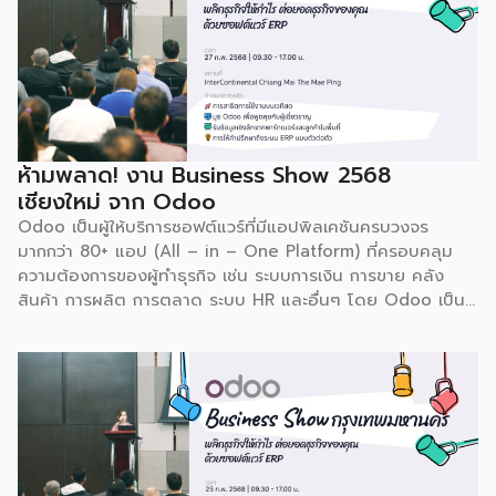
ห้ามพลาด! งาน Business Show 2568
เชียงใหม่ จาก Odoo
Odoo เป็นผู้ให้บริการซอฟต์แวร์ที่มีแอปพิลเคชันครบวงจร
มากกว่า 80+ แอป (All – in – One Platform) ที่ครอบคลุม
ความต้องการของผู้ทำธุรกิจ เช่น ระบบการเงิน การขาย คลัง
สินค้า การผลิต การตลาด ระบบ HR และอื่นๆ โดย Odoo เป็นผู้
ให้บริการซอฟต์แวร์โอเพ่นซอร์ส (Open Source) จากประเทศ
เบลเยี่ยมให้บริการใน 19 แห่งทั่วโลก รวมถึงสหรัฐอเมริกา ฮ่องกง
อินโดนีเซีย และดูไบ ปัจจุบัน Odoo ให้บริการผู้ใช้งานในไทย
มากกว่า 4 แสนราย และมีผู้ใช้งานมากกว่า 6 ล้านคนทั่วเอเชีย ปีนี้
Odoo กลับมาจัดงาน Business Roadshow 2568 ภายใต้
Concept พลิกธุรกิจให้กำไร ต่อยอดธุรกิจของคุณด้วย
ซอฟต์แวร์ ERP ที่มาปลดล็อกทุกธุรกิจในประเทศไทยผ่านการนำ
เทคโนโลยีใหม่สุดล้ำ ยกระดับองค์กรของคุณไปสู่ระบบดิจิทัล