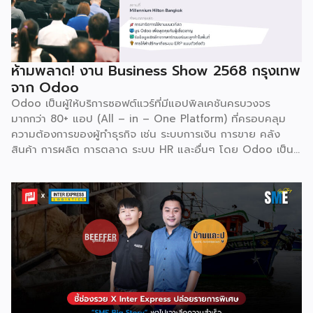
พร้อมกับโอกาสที่จะได้เข้ามาเป็นพาร์ทเนอร์ระดับมืออาชีพร่วมกับ
Odoo […]
ห้ามพลาด! งาน Business Show 2568 กรุงเทพ
จาก Odoo
Odoo เป็นผู้ให้บริการซอฟต์แวร์ที่มีแอปพิลเคชันครบวงจร
มากกว่า 80+ แอป (All – in – One Platform) ที่ครอบคลุม
ความต้องการของผู้ทำธุรกิจ เช่น ระบบการเงิน การขาย คลัง
สินค้า การผลิต การตลาด ระบบ HR และอื่นๆ โดย Odoo เป็นผู้
ให้บริการซอฟต์แวร์โอเพ่นซอร์ส (Open Source) จากประเทศ
เบลเยี่ยมให้บริการใน 19 แห่งทั่วโลก รวมถึงสหรัฐอเมริกา ฮ่องกง
อินโดนีเซีย และดูไบ ปัจจุบัน Odoo ให้บริการผู้ใช้งานในไทย
มากกว่า 4 แสนราย และมีผู้ใช้งานมากกว่า 6 ล้านคนทั่วเอเชีย ปีนี้
Odoo กลับมาจัดงาน Business Roadshow 2568 ภายใต้
Concept พลิกธุรกิจให้กำไร ต่อยอดธุรกิจของคุณด้วย
ซอฟต์แวร์ ERP ที่มาปลดล็อกทุกธุรกิจในประเทศไทยผ่านการนำ
เทคโนโลยีใหม่สุดล้ำ ยกระดับองค์กรของคุณไปสู่ระบบดิจิทัล
พร้อมกับโอกาสที่จะได้เข้ามาเป็นพาร์ทเนอร์ระดับมืออาชีพร่วมกับ
Odoo […]