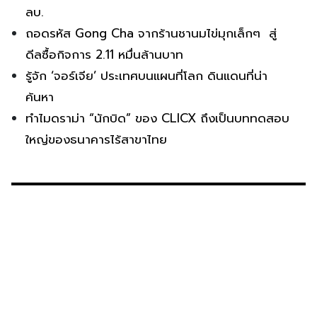
ลบ.
ถอดรหัส Gong Cha จากร้านชานมไข่มุกเล็กๆ สู่
ดีลซื้อกิจการ 2.11 หมื่นล้านบาท
รู้จัก ‘จอร์เจีย’ ประเทศบนแผนที่โลก ดินแดนที่น่า
ค้นหา
ทำไมดราม่า “นักบิด” ของ CLICX ถึงเป็นบททดสอบ
ใหญ่ของธนาคารไร้สาขาไทย