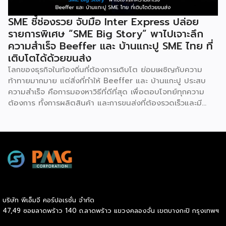
SME ชี้ช่องรวย จับมือ Inter Express ปล่อย
รายการพิเศษ “SME Big Story” พาไปเจาะลึก
ความสำเร็จ Beeffer และ บ้านแกะปู SME ไทย ที่
เติบโตได้ด้วยขนส่ง
โลกของธุรกิจในท้องถิ่นที่ต้องการเติบโต ย่อมเผชิญกับความ
ท้าทายมากมาย แต่สิ่งที่ทำให้ Beeffer และ บ้านแกะปู ประสบ
ความสำเร็จ คือการมองหาวิธีที่ดีที่สุด เพื่อตอบโจทย์ทุกความ
ต้องการ ทั้งการผลิตสินค้า และการขนส่งที่ต้องรวดเร็วและมี
คุณภาพ เราจะพาคุณไปเรียนรู้เคล็ดลับที่ช่วยให้ธุรกิจเหล่านี้เติบโต
ได้อย่างรวดเร็ว พร้อมด้วยผู้ช่วยคนสำคัญอย่าง Inter
Express ที่เป็นพาร์ทเนอร์จัดการเรื่องขนส่งให้เป็นไปอย่างราบรื่น
Beeffer : แบรนด์เนื้อโคขุนพรีเมียมที่ตั้งต้นจากฟาร์มเลี้ยง
วัวในจังหวัดระยอง และขยายสู่การเป็นแบรนด์ที่ได้รับความนิยม
ทั่วประเทศ ความสำเร็จของ Beeffer ไม่ได้เกิดขึ้นจากแค่การมี
วัตถุดิบคุณภาพ แต่ยังมาจากการเลือกใช้ขนส่งที่สามารถรักษา
อุณหภูมิของเนื้อให้สดใหม่และได้มาตรฐานถึงมือลูกค้าในทุก
บริษัท พีเอ็มจี คอร์ปอเรชั่น จำกัด
จังหวัด บ้านแกะปู : ร้านอาหารทะเลในอ่างศิลา กับความสำเร็จ
47,49 ซอยลาดพร้าว 140 ถ.ลาดพร้าว แขวงคลองจั่น เขตบางกะปิ กรุงเทพฯ
ที่มาจากความใส่ใจในคุณภาพสินค้า ตอบโจทย์ painpoint ของ
ลูกค้า และบริการที่ดีเยี่ยม เน้นวัตถุดิบสดใหม่จากทะเล เข้าถึงผู้ซื้อ