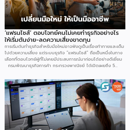
คำนวณดู หากเป็นร้าน Non-Mall ขายเสื้อยืดตัวละ 100 บาท ค่า
ส่ง 25 บาท เมื่อหักค่าธรรมเนียมการขาย […]
‘แฟรนไชส์’ ตอบโจทย์คนไม่เคยทำธุรกิจอย่างไร
ให้เริ่มต้นง่าย-ลดความเสี่ยงขาดทุน
การเริ่มต้นทำธุรกิจสำหรับมือใหม่อาจฟังดูเป็นเรื่องท้าทายและเต็ม
ไปด้วยความเสี่ยง แต่ระบบธุรกิจ “แฟรนไชส์” ถือเป็นหนึ่งในทาง
เลือกที่ตอบโจทย์ผู้ที่ไม่เคยมีประสบการณ์มาก่อนได้อย่างดีเยี่ยม
กรมพัฒนาธุรกิจการค้า กระทรวงพาณิชย์ ได้เปิดเผยถึง 5
เหตุผลสำคัญที่ชี้ให้เห็นว่า ทำไมระบบแฟรนไชส์จึงเป็นทางเลือก
การลงทุนที่น่าสนใจและช่วยลดอุปสรรคสำหรับผู้เริ่มต้นได้อย่างมี
ประสิทธิภาพ เหตุผลประการแรกคือ การมีโมเดลธุรกิจที่ชัดเจน
และพร้อมนำไปใช้ทันที ซึ่งถือเป็นการลดความเสี่ยงด้านการลงทุน
ได้อย่างดีที่สุด เนื่องจากผู้ลงทุนไม่จำเป็นต้องเสียเวลาลองผิด
ลองถูกเอง ระบบแฟรนไชส์ถูกออกแบบและผ่านการพิสูจน์ความ
สำเร็จมาแล้วโดยเจ้าของแบรนด์ ซึ่งมีการจัดเตรียมอุปกรณ์
โครงสร้างร้านตามมาตรฐาน พร้อมคู่มือการปฏิบัติงานที่ชัดเจน
อีกทั้งยังมีทีมงานคอยช่วยสอนงานทั้งภาคทฤษฎีและปฏิบัติก่อน
เปิดร้านจริง ทำให้ผู้ซื้อแฟรนไชส์สามารถควบคุมคุณภาพของ