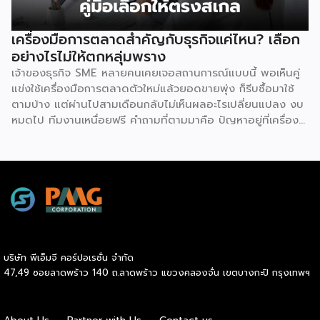
สินค้าและบริการให้เป็นไปตามมาตรฐานได้อย่างง่ายดาย เหตุผล
ประการต่อมาคือ แบรนด์มีชื่อเสียงและมีฐานลูกค้าที่แข็งแกร่งอยู่
เครื่องมือการตลาดสำคัญกับธุรกิจแค่ไหน? เลือก
แล้ว การซื้อแฟรนไชส์ทำให้ผู้ลงทุนได้ครอบครองแบรนด์ที่เป็นที่
อย่างไรไม่ให้ตกหลุ่มพราง
รู้จักในตลาด ส่งผลให้มีกลุ่มลูกค้าพร้อมอุดหนุนตั้งแต่วันแรกที่
เจ้าของธุรกิจ SME หลายคนเคยเจอสถานการณ์แบบนี้ พอเห็นคู่
เปิดทำการ นอกจากนี้ เจ้าของแบรนด์ยังทำการตลาด
แข่งใช้เครื่องมือการตลาดตัวใหม่แล้วยอดขายพุ่ง ก็รีบซื้อมาใช้
ประชาสัมพันธ์ และสร้างการรับรู้แบรนด์อย่างต่อเนื่อง ซึ่งช่วยให้
ตามบ้าง แต่ผ่านไปสามเดือนกลับไม่เห็นผลอะไรเปลี่ยนแปลง งบ
ผู้ลงทุนประหยัดงบประมาณด้านการตลาดและสร้างความเชื่อมั่น
หมดไป ทีมงานเหนื่อยฟรี คำถามที่ตามมาคือ ปัญหาอยู่ที่เครื่อง
ให้กับผู้บริโภคได้อย่างรวดเร็ว ประการที่สามคือ การมีที่ปรึกษา
มือ หรืออยู่ที่วิธีใช้กันแน่ คำตอบคือ “ทั้งสองอย่าง” และนี่คือ
คอยดูแลตลอดการทำธุรกิจ สำหรับผู้ที่ไม่เคยทำธุรกิจมาก่อน
สิ่งที่ SME ไทยควรทำความเข้าใจให้ชัดก่อนควักเงินซื้อเครื่องมือ
ความกังวลในการแก้ปัญหาบริหารจัดการมักเป็นเรื่องใหญ่ แต่ใน
ตัวต่อไป ภาพรวมตลาดโฆษณาดิจิทัลไทยกำลังเปลี่ยนเร็ว
ระบบแฟรนไชส์ เจ้าของแบรนด์จะทำหน้าที่เป็นพี่เลี้ยงและที่ปรึกษา
รายงาน Thailand Digital Advertising ของ KANTAR และ
ทางธุรกิจอย่างใกล้ชิดตลอดระยะเวลาสัญญา คอยให้คำแนะนำ
DAAT ชี้ว่าผู้เชี่ยวชาญแนะนำให้ธุรกิจจัดสรรงบประมาณราว 30%
และร่วมแก้ปัญหาต่างๆ ทำให้ผู้ลงทุนมั่นใจได้ว่าจะไม่ได้เดินอยู่บน
ไว้สำหรับการสร้างแบรนด์ (Brand Building) ในระยะยาว แทนที่
เส้นทางธุรกิจเพียงลำพัง เหตุผลประการที่สี่คือ โอกาสเติบโต
จะทุ่มทุกบาททุกสตางค์ไปกับแคมเปญเน้นยอดขายระยะสั้นเพียง
และระยะเวลาคืนทุนที่รวดเร็ว เนื่องจากเจ้าของแบรนด์จะช่วยดูแล
อย่างเดียว เพราะในภาวะเศรษฐกิจที่ไม่แน่นอน แบรนด์ที่อยู่ใน
ให้คำปรึกษาด้านการบริหารการเงิน การประมาณการรายรับ-ราย
บริษัท พีเอ็มจี คอร์ปอเรชั่น จำกัด
Top of Mind ของผู้บริโภคจะเป็นฝ่ายได้เปรียบเมื่อสถานการณ์
จ่าย ตลอดจนการจัดการสต๊อกสินค้าอย่างเป็นระบบ ช่วยให้ระบบ
47,49 ซอยลาดพร้าว 140 ถ.ลาดพร้าว แขวงคลองจั่น เขตบางกะปิ กรุงเทพฯ
กลับมาคึกคักอีกครั้ง นี่คือจุดที่เครื่องมือการตลาดเข้ามามี
การเงินของร้านมีสภาพคล่องที่ดี เพิ่มโอกาสในการคืนทุนได้เร็ว
บทบาท มันคือ “ตัวช่วยขยายผล” ของกลยุทธ์ที่ธุรกิจวางไว้ ไม่ว่า
ขึ้น และเปิดโอกาสให้ผู้ประกอบการสามารถขยายสาขาเพื่อเติบโต
จะเป็นการเก็บข้อมูลลูกค้า การวัดผล ROI หรือการทำ Ad
ในแวดวงธุรกิจต่อไปได้ไม่ยาก และเหตุผลประการสุดท้ายคือ