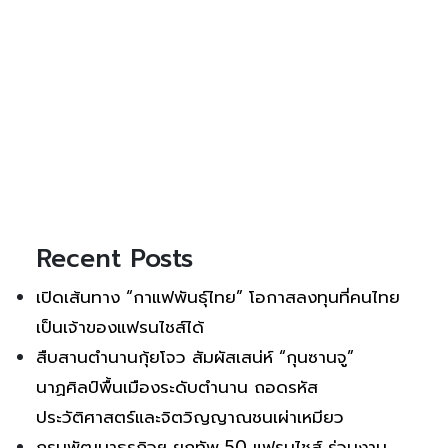
Recent Posts
เปิดเส้นทาง “กาแฟพันธุ์ไทย” โอกาสลงทุนที่คนไทย
เป็นเจ้าของแฟรนไชส์ได้
สืบสานตำนานกุ้ยโจว สัมผัสเสน่ห์ “กุนซานจู”
นาฏศิลป์พื้นเมืองระดับตำนาน ถอดรหัส
ประวัติศาสตร์และจิตวิญญาณชนเผ่าเหมียว
กรมพัฒนาธุรกิจฯ ยกทัพ 50 แฟรนไชส์ ร่วมงาน