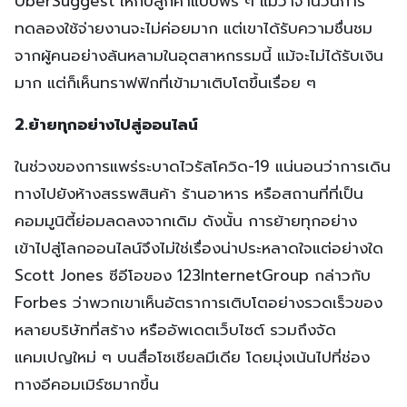
UberSuggest ให้กับลูกค้าแบบฟรี ๆ แม้ว่าจำนวนการ
ทดลองใช้จ่ายงานจะไม่ค่อยมาก แต่เขาได้รับความชื่นชม
จากผู้คนอย่างล้นหลามในอุตสาหกรรมนี้ แม้จะไม่ได้รับเงิน
มาก แต่ก็เห็นทราฟฟิกที่เข้ามาเติบโตขึ้นเรื่อย ๆ
2.ย้ายทุกอย่างไปสู่ออนไลน์
ในช่วงของการแพร่ระบาดไวรัสโควิด-19 แน่นอนว่าการเดิน
ทางไปยังห้างสรรพสินค้า ร้านอาหาร หรือสถานที่ที่เป็น
คอมมูนิตี้ย่อมลดลงจากเดิม ดังนั้น การย้ายทุกอย่าง
เข้าไปสู่โลกออนไลน์จึงไม่ใช่เรื่องน่าประหลาดใจแต่อย่างใด
Scott Jones ซีอีโอของ 123InternetGroup กล่าวกับ
Forbes ว่าพวกเขาเห็นอัตราการเติบโตอย่างรวดเร็วของ
หลายบริษัทที่สร้าง หรืออัพเดตเว็บไซต์ รวมถึงจัด
แคมเปญใหม่ ๆ บนสื่อโซเชียลมีเดีย โดยมุ่งเน้นไปที่ช่อง
ทางอีคอมเมิร์ซมากขึ้น