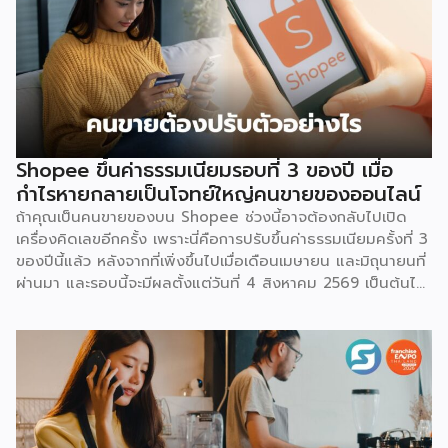
Shopee ขึ้นค่าธรรมเนียมรอบที่ 3 ของปี เมื่อ
กำไรหายกลายเป็นโจทย์ใหญ่คนขายของออนไลน์
ถ้าคุณเป็นคนขายของบน Shopee ช่วงนี้อาจต้องกลับไปเปิด
เครื่องคิดเลขอีกครั้ง เพราะนี่คือการปรับขึ้นค่าธรรมเนียมครั้งที่ 3
ของปีนี้แล้ว หลังจากที่เพิ่งขึ้นไปเมื่อเดือนเมษายน และมิถุนายนที่
ผ่านมา และรอบนี้จะมีผลตั้งแต่วันที่ 4 สิงหาคม 2569 เป็นต้นไป
สำหรับการปรับค่าธรรมเนียมการขาย จะแบ่งตามประเภทร้าน
เช่น ร้านที่เป็นแบรนด์ขนาดใหญ่ จะมีเรตสูงสุด 19.26% ในหมวด
แฟชั่น และ FMCG, ร้าน Non-Mall ทั่วไป สูงสุด 17.12% เป็นต้น
โดยตัวเลขเหล่านี้รวม VAT 7% แล้ว และยังไม่นับค่าธรรมเนียม
อื่นที่เก็บซ้อนอยู่ เช่น ค่าธรรมเนียมการชำระเงิน (เริ่มต้น 3.21%)
และค่าธรรมเนียมโครงสร้างพื้นฐาน 1.07 บาทต่อออร์เดอร์
(สำหรับร้านที่มียอดขายเกิน 100 ออร์เดอร์ต่อเดือน) ลอง