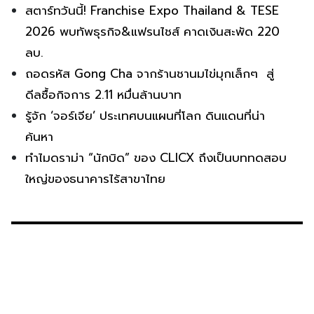
สตาร์ทวันนี้! Franchise Expo Thailand & TESE
2026 พบทัพธุรกิจ&แฟรนไชส์ คาดเงินสะพัด 220
ลบ.
ถอดรหัส Gong Cha จากร้านชานมไข่มุกเล็กๆ สู่
ดีลซื้อกิจการ 2.11 หมื่นล้านบาท
รู้จัก ‘จอร์เจีย’ ประเทศบนแผนที่โลก ดินแดนที่น่า
ค้นหา
ทำไมดราม่า “นักบิด” ของ CLICX ถึงเป็นบททดสอบ
ใหญ่ของธนาคารไร้สาขาไทย