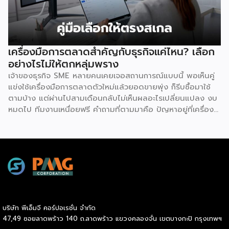
อีกทั้งยังมีทีมงานคอยช่วยสอนงานทั้งภาคทฤษฎีและปฏิบัติก่อน
เปิดร้านจริง ทำให้ผู้ซื้อแฟรนไชส์สามารถควบคุมคุณภาพของ
สินค้าและบริการให้เป็นไปตามมาตรฐานได้อย่างง่ายดาย เหตุผล
ประการต่อมาคือ แบรนด์มีชื่อเสียงและมีฐานลูกค้าที่แข็งแกร่งอยู่
เครื่องมือการตลาดสำคัญกับธุรกิจแค่ไหน? เลือก
แล้ว การซื้อแฟรนไชส์ทำให้ผู้ลงทุนได้ครอบครองแบรนด์ที่เป็นที่
อย่างไรไม่ให้ตกหลุ่มพราง
รู้จักในตลาด ส่งผลให้มีกลุ่มลูกค้าพร้อมอุดหนุนตั้งแต่วันแรกที่
เจ้าของธุรกิจ SME หลายคนเคยเจอสถานการณ์แบบนี้ พอเห็นคู่
เปิดทำการ นอกจากนี้ เจ้าของแบรนด์ยังทำการตลาด
แข่งใช้เครื่องมือการตลาดตัวใหม่แล้วยอดขายพุ่ง ก็รีบซื้อมาใช้
ประชาสัมพันธ์ และสร้างการรับรู้แบรนด์อย่างต่อเนื่อง ซึ่งช่วยให้
ตามบ้าง แต่ผ่านไปสามเดือนกลับไม่เห็นผลอะไรเปลี่ยนแปลง งบ
ผู้ลงทุนประหยัดงบประมาณด้านการตลาดและสร้างความเชื่อมั่น
หมดไป ทีมงานเหนื่อยฟรี คำถามที่ตามมาคือ ปัญหาอยู่ที่เครื่อง
ให้กับผู้บริโภคได้อย่างรวดเร็ว ประการที่สามคือ การมีที่ปรึกษา
มือ หรืออยู่ที่วิธีใช้กันแน่ คำตอบคือ “ทั้งสองอย่าง” และนี่คือ
คอยดูแลตลอดการทำธุรกิจ สำหรับผู้ที่ไม่เคยทำธุรกิจมาก่อน
สิ่งที่ SME ไทยควรทำความเข้าใจให้ชัดก่อนควักเงินซื้อเครื่องมือ
ความกังวลในการแก้ปัญหาบริหารจัดการมักเป็นเรื่องใหญ่ แต่ใน
ตัวต่อไป ภาพรวมตลาดโฆษณาดิจิทัลไทยกำลังเปลี่ยนเร็ว
ระบบแฟรนไชส์ เจ้าของแบรนด์จะทำหน้าที่เป็นพี่เลี้ยงและที่ปรึกษา
รายงาน Thailand Digital Advertising ของ KANTAR และ
ทางธุรกิจอย่างใกล้ชิดตลอดระยะเวลาสัญญา คอยให้คำแนะนำ
DAAT ชี้ว่าผู้เชี่ยวชาญแนะนำให้ธุรกิจจัดสรรงบประมาณราว 30%
และร่วมแก้ปัญหาต่างๆ ทำให้ผู้ลงทุนมั่นใจได้ว่าจะไม่ได้เดินอยู่บน
ไว้สำหรับการสร้างแบรนด์ (Brand Building) ในระยะยาว แทนที่
เส้นทางธุรกิจเพียงลำพัง เหตุผลประการที่สี่คือ โอกาสเติบโต
จะทุ่มทุกบาททุกสตางค์ไปกับแคมเปญเน้นยอดขายระยะสั้นเพียง
และระยะเวลาคืนทุนที่รวดเร็ว เนื่องจากเจ้าของแบรนด์จะช่วยดูแล
อย่างเดียว เพราะในภาวะเศรษฐกิจที่ไม่แน่นอน แบรนด์ที่อยู่ใน
ให้คำปรึกษาด้านการบริหารการเงิน การประมาณการรายรับ-ราย
บริษัท พีเอ็มจี คอร์ปอเรชั่น จำกัด
Top of Mind ของผู้บริโภคจะเป็นฝ่ายได้เปรียบเมื่อสถานการณ์
จ่าย ตลอดจนการจัดการสต๊อกสินค้าอย่างเป็นระบบ ช่วยให้ระบบ
47,49 ซอยลาดพร้าว 140 ถ.ลาดพร้าว แขวงคลองจั่น เขตบางกะปิ กรุงเทพฯ
กลับมาคึกคักอีกครั้ง นี่คือจุดที่เครื่องมือการตลาดเข้ามามี
การเงินของร้านมีสภาพคล่องที่ดี เพิ่มโอกาสในการคืนทุนได้เร็ว