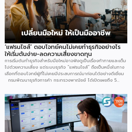
และค่าธรรมเนียมโครงสร้างพื้นฐาน 1.07 บาทต่อออร์เดอร์
(สำหรับร้านที่มียอดขายเกิน 100 ออร์เดอร์ต่อเดือน) ลอง
คำนวณดู หากเป็นร้าน Non-Mall ขายเสื้อยืดตัวละ 100 บาท ค่า
ส่ง 25 บาท เมื่อหักค่าธรรมเนียมการขาย […]
‘แฟรนไชส์’ ตอบโจทย์คนไม่เคยทำธุรกิจอย่างไร
ให้เริ่มต้นง่าย-ลดความเสี่ยงขาดทุน
การเริ่มต้นทำธุรกิจสำหรับมือใหม่อาจฟังดูเป็นเรื่องท้าทายและเต็ม
ไปด้วยความเสี่ยง แต่ระบบธุรกิจ “แฟรนไชส์” ถือเป็นหนึ่งในทาง
เลือกที่ตอบโจทย์ผู้ที่ไม่เคยมีประสบการณ์มาก่อนได้อย่างดีเยี่ยม
กรมพัฒนาธุรกิจการค้า กระทรวงพาณิชย์ ได้เปิดเผยถึง 5
เหตุผลสำคัญที่ชี้ให้เห็นว่า ทำไมระบบแฟรนไชส์จึงเป็นทางเลือก
การลงทุนที่น่าสนใจและช่วยลดอุปสรรคสำหรับผู้เริ่มต้นได้อย่างมี
ประสิทธิภาพ เหตุผลประการแรกคือ การมีโมเดลธุรกิจที่ชัดเจน
และพร้อมนำไปใช้ทันที ซึ่งถือเป็นการลดความเสี่ยงด้านการลงทุน
ได้อย่างดีที่สุด เนื่องจากผู้ลงทุนไม่จำเป็นต้องเสียเวลาลองผิด
ลองถูกเอง ระบบแฟรนไชส์ถูกออกแบบและผ่านการพิสูจน์ความ
สำเร็จมาแล้วโดยเจ้าของแบรนด์ ซึ่งมีการจัดเตรียมอุปกรณ์
โครงสร้างร้านตามมาตรฐาน พร้อมคู่มือการปฏิบัติงานที่ชัดเจน