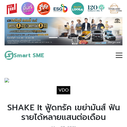
Skip
to
content
Search
for:
Smart SME
VDO
SHAKE It ฟู้ดทรัค เขย่ามันส์ ฟัน
รายได้หลายแสนต่อเดือน