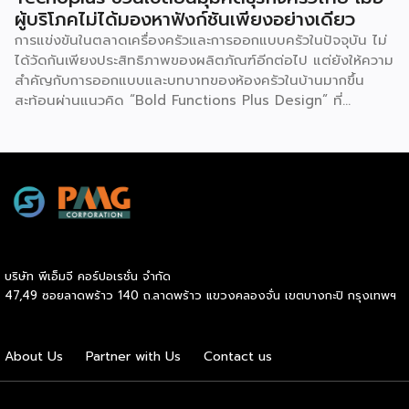
ผู้บริโภคไม่ได้มองหาฟังก์ชันเพียงอย่างเดียว
การแข่งขันในตลาดเครื่องครัวและการออกแบบครัวในปัจจุบัน ไม่
ได้วัดกันเพียงประสิทธิภาพของผลิตภัณฑ์อีกต่อไป แต่ยังให้ความ
สำคัญกับการออกแบบและบทบาทของห้องครัวในบ้านมากขึ้น
สะท้อนผ่านแนวคิด “Bold Functions Plus Design” ที่
Tecnoplus ถ่ายทอดในงาน Thai Kitchen Reimagined เมื่อ
วันที่ 23 กรกฎาคม 2569 ณ ลาน Eden 1 ชั้น 1 ศูนย์การค้า
เซ็นทรัลเวิลด์ เพื่อชวนผู้ประกอบการและผู้บริโภคมอง “ครัวไทย”
ในมิติใหม่ นายกฤตนัน สนธิจิรวงศ์ ประธานเจ้าหน้าที่บริหาร
บริษัท เดอะ ซิกเนเจอร์ แบรนด์ จำกัด กล่าวว่า ตลอดระยะเวลา
กว่า 20 ปี Tecnoplus ทำตลาดเครื่องครัวในประเทศไทย และ
พบว่าภาพจำของครัวไทยมักเป็นพื้นที่ที่เน้นการใช้งานและถูกแยก
ออกจากพื้นที่หลักของบ้าน ขณะที่หลายประเทศให้ความสำคัญกับ
บริษัท พีเอ็มจี คอร์ปอเรชั่น จำกัด
ห้องครัวในฐานะพื้นที่ศูนย์กลางของการใช้ชีวิต ด้วยเหตุนี้
47,49 ซอยลาดพร้าว 140 ถ.ลาดพร้าว แขวงคลองจั่น เขตบางกะปิ กรุงเทพฯ
Tecnoplus จึงนำเสนอแนวคิด “ครัวแบบไหนก็สวยได้” พร้อม
สื่อสารแนวคิด Bold Functions Plus Design ที่สะท้อนว่า
ฟังก์ชันและการออกแบบสามารถเกิดขึ้นควบคู่กันได้ โดยมองว่า
About Us
Partner with Us
Contact us
ประสิทธิภาพในการใช้งานและความสวยงามไม่จำเป็นต้องเป็นสิ่งที่
ผู้บริโภคต้องเลือกอย่างใดอย่างหนึ่ง […]