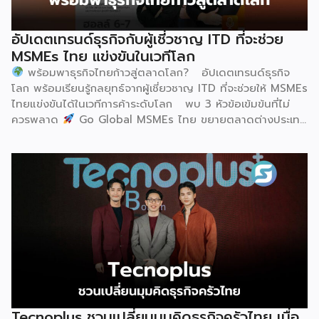
อุตสาหกรรมนมโลก อย่างเป็นทางการ ดร.ภาวิณี ชินะโชติ
ประธานบริหาร IUFoST กล่าวในพิธีเปิดว่า การมอบตำแหน่งดัง
อัปเดตเทรนด์ธุรกิจกับผู้เชี่วชาญ ITD ที่จะช่วย
กล่าวถือเป็นสัญญาณแห่งความสำเร็จที่สะท้อนความมุ่งมั่นทุ่มเท
MSMEs ไทย แข่งขันในเวทีโลก
ของเมืองฮูฮอตในการยกระดับอุตสาหกรรมนม พร้อมกล่าวเสริม
พร้อมพาธุรกิจไทยก้าวสู่ตลาดโลก? อัปเดตเทรนด์ธุรกิจ
ว่า รางวัลอันทรงเกียรตินี้ยังมุ่งหวังให้เป็นแรงขับเคลื่อนแก่
โลก พร้อมเรียนรู้กลยุทธ์จากผู้เชี่ยวชาญ ITD ที่จะช่วยให้ MSMEs
องค์กรระดับแถวหน้าอย่าง Yili Group […]
ไทยแข่งขันได้ในเวทีการค้าระดับโลก พบ 3 หัวข้อเข้มข้นที่ไม่
ควรพลาด
Go Global MSMEs ไทย ขยายตลาดต่างประเทศ
อย่างมั่นใจ
Green & ESG ปรับธุรกิจให้พร้อมรับกติกาการ
ค้าใหม่ สร้างความได้เปรียบในการแข่งขัน Cross Border E-
Commerce เปิดตลาดจีน ติดอาวุธ SMEs ไทย สู่ผู้บริโภค
ออนไลน์ ครบทั้งความรู้ เทรนด์ และโอกาสใหม่สำหรับเจ้าของ
ธุรกิจ ผู้ประกอบการ และผู้ที่กำลังวางแผนขยายตลาด
7
สิงหาคม 2569 | 10.00 – 12.15 น.
Franchise […]
Tecnoplus ชวนเปลี่ยนมุมคิดธุรกิจครัวไทย เมื่อ