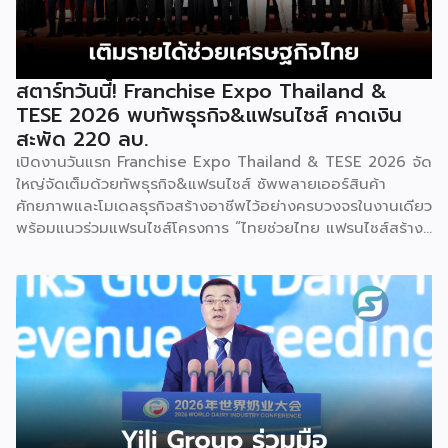
เจ้าของธุรกิจที่ต้องการขยายกิจการผ่านระบบแฟรนไชส์ […]
สตาร์ทวันนี้! Franchise Expo Thailand &
TESE 2026 พบทัพธุรกิจ&แฟรนไชส์ คาดเงิน
สะพัด 220 ลบ.
เปิดงานวันแรก Franchise Expo Thailand & TESE 2026 จัด
ใหญ่จัดเต็มด้วยทัพธุรกิจ&แฟรนไชส์ ซัพพลายเออร์สินค้า
ศักยภาพและโมเดลธุรกิจสร้างอาชีพไว้อย่างครบวงจรในงานเดียว
พร้อมแนวร่วมแฟรนไชส์โครงการ “ไทยช่วยไทย แฟรนไชส์สร้าง
อาชีพ พลัส” ที่รัฐช่วยจ่ายค่าแฟรนไชส์ 50% มาเสริมทัพในงาน
รวมกว่า 250 บูธ บนพื้นที่ 15,000 ตารางเมตร หวังเป็นทาง
เลือกสร้างรายได้เพิ่มและพยุงเศรษฐกิจไทยให้ฟื้นตัว เสิร์ฟครบ
จบในงานด้วยสินเชื่อ และทำเลทองทั่วประเทศ พร้อมเสวนาให้
ความรู้โดยผู้ทรงคุณวุฒิคับคั่ง และกิจกรรมเจรจาจับคู่ธุรกิจทั้งใน
และต่างประเทศ งานจัดต่อเนื่องระหว่างวันที่ 6-9 สิงหาคมนี้ ที่
ฮอลล์ 6-8 อิมแพ็คเมืองทองธานี คาดเม็ดเงินสะพัดในงานราว
220 ล้านบาท นายพูนพงษ์ นัยนาภากรณ์ อธิบดีกรมพัฒนา
ธุรกิจการค้า กระทรวงพาณิชย์ กล่าวว่า งาน ” Franchise Expo
Thailand & Thailand E-Commerce Selection Expo