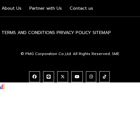
ประธานบริหาร IUFoST กล่าวในพิธีเปิดว่า การมอบตำแหน่งดัง
About Us
Partner with Us
Contact us
กล่าวถือเป็นสัญญาณแห่งความสำเร็จที่สะท้อนความมุ่งมั่นทุ่มเท
ของเมืองฮูฮอตในการยกระดับอุตสาหกรรมนม พร้อมกล่าวเสริม
ว่า รางวัลอันทรงเกียรตินี้ยังมุ่งหวังให้เป็นแรงขับเคลื่อนแก่
องค์กรระดับแถวหน้าอย่าง Yili Group […]
TERMS AND CONDITIONS
PRIVACY POLICY
SITEMAP
© PMG Corporation Co.,Ltd. All Rights Reserved. SME