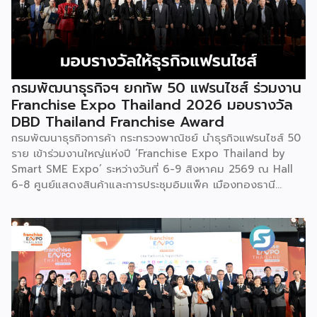
กรมพัฒนาธุรกิจฯ ยกทัพ 50 แฟรนไชส์ ร่วมงาน
Franchise Expo Thailand 2026 มอบรางวัล
DBD Thailand Franchise Award
กรมพัฒนาธุรกิจการค้า กระทรวงพาณิชย์ นำธุรกิจแฟรนไชส์ 50
ราย เข้าร่วมงานใหญ่แห่งปี ‘Franchise Expo Thailand by
Smart SME Expo’ ระหว่างวันที่ 6-9 สิงหาคม 2569 ณ Hall
6-8 ศูนย์แสดงสินค้าและการประชุมอิมแพ็ค เมืองทองธานี
พร้อมจัดพิธีมอบรางวัล DBD Thailand Franchise Award
2026 ให้แก่ผู้ประกอบธุรกิจแฟรนไชส์ที่อยู่ในการส่งเสริมสนับสนุน
ของกรมฯ นายพูนพงษ์ นัยนาภากรณ์ อธิบดีกรมพัฒนาธุรกิจ
การค้า กระทรวงพาณิชย์ เปิดเผยภายหลังเป็นประธานเปิดงาน
“งานแฟรนไชส์ เอ็กซ์โป ไทยแลนด์ บาย สมาร์ท เอสเอ็มอี เอ็กซ์
โป (Franchise Expo Thailand by Smart SME Expo)” ซึ่ง
เป็นงานแสดงธุรกิจแฟรนไชส์ชั้นนำที่จัดขึ้นโดย บริษัท พีเอ็มจี
คอร์ปอเรชัน จำกัด เพื่อยกระดับศักยภาพของผู้ประกอบการและ