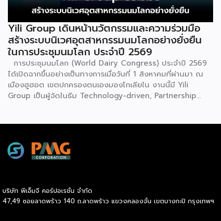
(TESE 2026) เป็นเวทีแสดงธุรกิจแฟรนไชส์และโซลูชั่นส์แบบครบ
วงจร […]
Yili Group เดินหน้านวัตกรรมและความร่วมมือ
สร้างระบบนิเวศอุตสาหกรรมนมโลกอย่างยั่งยืน
ในการประชุมนมโลก ประจำปี 2569
การประชุมนมโลก (World Dairy Congress) ประจำปี 2569
ได้เปิดฉากขึ้นอย่างเป็นทางการเมื่อวันที่ 1 สิงหาคมที่ผ่านมา ณ
เมืองฮูฮอต เขตปกครองตนเองมองโกเลียใน งานนี้มี Yili
Group เป็นผู้จัดในธีม Technology-driven, Partnership
Oriented, Co-building a Sustainable Global Dairy
Ecosystem (ขับเคลื่อนด้วยเทคโนโลยี มุ่งกระชับความร่วมมือ
สร้างระบบนิเวศอุตสาหกรรมนมโลกอย่างยั่งยืน) ถือเป็นเวทีระดับ
โลกที่รวบรวมผู้นำจากสมาคมการค้านานาชาติ นักวิชาการ และผู้
บริหารระดับสูงตลอดห่วงโซ่คุณค่าของอุตสาหกรรมนมทั่วโลก
ฮูฮอตขึ้นแท่นเมืองหลวงแห่งอุตสาหกรรมนมโลกอย่างเป็น
ทางการ ในพิธีเปิดการประชุม สหพันธ์วิทยาศาสตร์และ
เทคโนโลยีการอาหารนานาชาติ (IUFoST) ได้มอบป้ายประกาศ
บริษัท พีเอ็มจี คอร์ปอเรชั่น จำกัด
เกียรติคุณและรางวัลที่ระลึก เพื่อรับรองให้เมืองฮูฮอตดำรง
47,49 ซอยลาดพร้าว 140 ถ.ลาดพร้าว แขวงคลองจั่น เขตบางกะปิ กรุงเทพฯ
ตำแหน่ง World Dairy Capital หรือเมืองหลวงแห่ง
อุตสาหกรรมนมโลก อย่างเป็นทางการ ดร.ภาวิณี ชินะโชติ