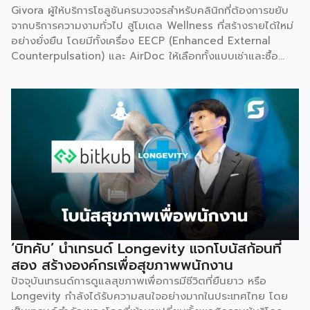
Givora ผู้ให้บริการโซลูชันครบวงจรสำหรับคลินิกที่ต้องการขยับ
จากบริการความงามทั่วไป สู่โมเดล Wellness ที่สร้างรายได้ใหม่
อย่างยั่งยืน โดยมีทั้งเครื่อง EECP (Enhanced External
Counterpulsation) และ AirDoc ให้เลือกทั้งแบบเช่าและซื้อ
เพื่อลดภาระการลงทุนก้อนใหญ่และลดความเสี่ยงในการเริ่มต้น
ธุรกิจใหม่ พร้อมทีมช่างที่คอยดูแลตรวจเช็กเครื่องมืออย่าง
สม่ำเสมอ ให้มั่นใจได้ว่าอุปกรณ์ทำงานอย่างมีประสิทธิภาพตลอด
อายุการใช้งาน เหมาะสำหรับคลินิกที่ต้องการสร้างรายได้เพิ่ม โดย
ไม่ต้องใช้เงินก้อนใหญ่ตั้งแต่วันแรก จุดเริ่มต้น มองเห็นกับดักที่
ทำให้อุตสาหกรรมสุขภาพ-ความงามไปไม่ถึงเป้าหมาย Givora
ไม่ได้เริ่มต้นจากการขายเครื่องมือเพียงอย่างเดียว แต่เกิดจากการ
มองเห็นว่าผู้ประกอบการจำนวนมากที่ตั้งใจอยากขยายธุรกิจสู่
Wellness กลับติดกับดักซ้ำ ๆ 3 เรื่องหลัก จนไปไม่ถึงเป้าหมาย
ที่วางไว้ ได้แก่ การไม่มีความรู้และขาดความเชี่ยวชาญเฉพาะด้าน
การไม่มีฐานลูกค้าเพราะการตลาดไม่ตรงกลุ่ม และการเริ่มต้นผิด
จุดทั้งเรื่องเครื่องมือ ระบบ และราคา Givora จึงออกแบบ
‘บิทคับ’ นำเทรนด์ Longevity แจกโบนัสก้อนที่
โซลูชันให้ครอบคลุมทั้งสามปัญหานี้ในคราวเดียวกัน แทนที่จะให้
สอง สร้างองค์กรเพื่อสุขภาพพนักงาน
คลินิกต้องแก้ปัญหาทีละเรื่องด้วยตัวเอง ด้านความรู้และความ
ปัจจุบันเทรนด์การดูแลสุขภาพเพื่อการมีชีวิตที่ยืนยาว หรือ
เชี่ยวชาญ — Givora มีทีมฝึกอบรมบุคลากรให้ได้มาตรฐาน
Longevity กำลังได้รับความสนใจอย่างมากในประเทศไทย โดย
เดียวกัน พร้อมควบคุมคุณภาพและมาตรฐานการบริการตลอด