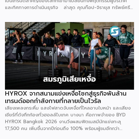
เป็นเทรนด์สำคัญของโลกที่เข้ามาเปลี่ยนทั้งพฤติกรรมผู้บริโภค
กระบวนการ เพื่อให้คลินิกพันธมิตรมั่นใจได้ว่าบุคลากรพร้อมให้
และทิศทางการดำเนินธุรกิจ ล่าสุด คุณท๊อป-จิรายุส ทรัพย์ศรี
บริการอย่างถูกต้องตั้งแต่วันแรก ด้านฐานลูกค้าและการตลาด
โสภา ผู้ก่อตั้งและประธานเจ้าหน้าที่บริหารกลุ่ม บริษัท บิทคับ
— Givora เข้ามาช่วยขยายแบรนด์และสร้างแคมเปญทางการ
แคปปิตอล กรุ๊ป โฮลดิ้งส์ จำกัด หนึ่งในผู้บุกเบิกวงการนี้และผู้
ตลาดให้คลินิก แทนที่จะปล่อยให้แต่ละแห่งลองผิดลองถูกด้วยงบ
ขยายธุรกิจสู่คอมมูนิตี้สุขภาพ “StayGold” ได้ประกาศนโยบาย
ประมาณตัวเอง […]
ใหม่ แจกโบนัสสุขภาพเป็นโบนัสก้อนที่สองเพิ่มเติมจากโบนัสปกติ
เพื่อสร้างแรงจูงใจให้พนักงานหันมาใส่ใจสุขภาพอย่างจริงจัง และ
ผลักดันบิทคับให้เป็นองค์กรยุคใหม่ที่ขับเคลื่อนด้วยคุณภาพควบคู่
ไปกับสุขภาวะที่ดี นโยบายดังกล่าวขับเคลื่อนผ่านโครงการ
“Bitkuber Longevity Journey Program” ซึ่งเปิดให้พนักงาน
เข้าร่วมตามความสมัครใจ โดยจะวัดผลจากการเปลี่ยนแปลง
สุขภาพเป็นรายบุคคลเปรียบเทียบช่วงต้นปีและปลายปี เปิดโอกาส
ให้ทุกคนมีสิทธิ์ได้รับโบนัสเท่าเทียมกัน ไม่ว่าจะเป็นกลุ่มผู้เริ่มต้นที่
พัฒนาสุขภาพให้ดีขึ้น หรือกลุ่มคนรักสุขภาพที่สามารถรักษา
HYROX จากสนามแข่งเหงื่อโชกสู่ธุรกิจพันล้าน
มาตรฐานที่ดีไว้ได้ โดยเกณฑ์การประเมินจะมุ่งเน้นไปที่การป้องกัน
เทรนด์ออกกำลังกายที่กลายเป็นไวรัล
โรคในกลุ่มคนทำงานออฟฟิศ ครอบคลุม 3 ด้าน 6 ตัวชี้วัด ได้แก่
เสียงเพลงกระหึ่ม แสงไฟสาดจับเหงื่อที่ไหลอาบใบหน้า และเสียง
1.ด้านระบบเผาผลาญ ประเมินค่าสมดุลระหว่างไขมันสะสมกับไข
เชียร์ที่ดังกึกก้องทั่วฮอลล์ไบเทค บางนา คือภาพจำของ BYD
มันที่ช่วยทำความสะอาดหลอดเลือด (Triglyceride-to-HDL
HYROX Bangkok 2026 งานวิ่งผสมฟิตเนสมีนักแข่งทะลุ
ratio) ระดับไขมันที่เกาะตามอวัยวะภายในช่องท้อง (Visceral Fat
17,500 คน เพิ่มขึ้นจากปีก่อนถึง 100% พร้อมผู้ชมอีกกว่า
Rating) และวัดค่าคอเลสเตอรอลชนิดไขมันไม่ดี (LDL) 2.ด้าน
21,250 คนที่ยอมจ่ายเงินซื้อบัตรเข้าไปนั่งดูคนอื่น “ทรมานตัว
องค์ประกอบร่างกายและสารอาหาร ประเมินจากคะแนนความ