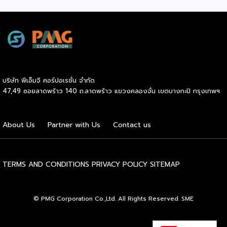
เอง” ที่น่าสนใจกว่านั้นคือ ซูเปอร์สตาร์อย่างณเดชน์ คูกิมิยะ,
สมบูรณ์โดยรวมของร่างกาย […]
หมาก ปริญ, เจมส์ จิรายุ และแอน ทองประสม ต่างประกาศลง
สนามจริง ไม่ใช่แค่มาเปิดงาน นี่ไม่ใช่แค่กระแสฟิตเนสธรรมดา
แต่คือปรากฏการณ์ที่กำลังเปลี่ยนภูมิทัศน์ของอุตสาหกรรม
Wellness ทั่วโลก และกำลังสร้างโอกาสทางธุรกิจมหาศาลให้กับผู้
ประกอบการ SME ไทยที่มองเห็นก่อนใคร HYROX ก่อตั้งใน
เยอรมนีเมื่อปี 2017 โดย Moritz Fürste อดีตนักกีฬาฮอกกี้ดีกรี
บริษัท พีเอ็มจี คอร์ปอเรชั่น จำกัด
โอลิมปิก ซึ่งรูปแบบการแข่งขันจะเป็นมาตรฐานเดียวกันทั่วโลก
47,49 ซอยลาดพร้าว 140 ถ.ลาดพร้าว แขวงคลองจั่น เขตบางกะปิ กรุงเทพฯ
คือวิ่งสลับกับสถานีออกกำลังกาย 8 จุด ระยะทางรวม 8
กิโลเมตร จุดที่ทำให้วงการธุรกิจต้องจับตาคือความเร็วในการ
เติบโต รายได้ของ […]
About Us
Partner with Us
Contact us
TERMS AND CONDITIONS
PRIVACY POLICY
SITEMAP
© PMG Corporation Co.,Ltd. All Rights Reserved. SME