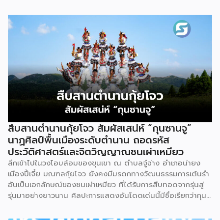
แฟรนไชส์ไทยด้วย “ความรู้” และ “เงินทุน” ทั้งด้านการ
บริหารธุรกิจ การวางแผนการเงิน และการบริหารความเสี่ยง
เตรียมความพร้อมสำหรับการขยายตลาดสู่ต่างประเทศ โดยการ
จัดงานครั้งนี้คาดว่าจะสร้างมูลค่าทางเศรษฐกิจราว 220 ล้านบาท
แฟรนไชส์ไม่ใช่เพียงโมเดลธุรกิจ แต่คือ โอกาสในการต่อยอด
แบรนด์ไทยให้ก้าวสู่ตลาดใหม่ EXIM BANK จึงผนึกกำลัง
พันธมิตร สนับสนุนผู้ประกอบการไทยให้พร้อม ขยายธุรกิจ สร้าง
แบรนด์ และเปิดตลาดต่างประเทศ EXIM BANK พร้อมร่วมเดิน
ทางสู่การเปิดตลาดใหม่ เพื่อพา “แฟรนไชส์ไทย” เติบโตไกลใน
ตลาดโลก ด้วยบทบาท Export Co-pilot ที่พร้อมเคียงข้าง
ธุรกิจไทยในทุกเส้นทาง
สืบสานตำนานกุ้ยโจว สัมผัสเสน่ห์ “กุนซานจู”
นาฏศิลป์พื้นเมืองระดับตำนาน ถอดรหัส
ประวัติศาสตร์และจิตวิญญาณชนเผ่าเหมียว
ลึกเข้าไปในวงโอบล้อมของขุนเขา ณ ตำบลจู๋ฉ่าง อำเภอน่ายง
เมืองปี้เจี๋ย มณฑลกุ้ยโจว ยังคงมีมรดกทางวัฒนธรรมการเต้นรำ
อันเป็นเอกลักษณ์ของชนเผ่าเหมียว ที่ได้รับการสืบทอดจากรุ่นสู่
รุ่นมาอย่างยาวนาน ศิลปะการแสดงอันโดดเด่นนี้มีชื่อเรียกว่ากุน
ซานจู (Gunshanzhu) หรือเจ้าของฉายา “ไข่มุกแห่งที่ราบสูงกุ้ย
โจว” ซึ่งทรงคุณค่าเป็นยิ่งกว่าการแสดง เพราะทำหน้าที่จดบันทึก