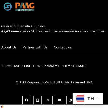
โลกที่รวบรวมผู้นำจากสมาคมการค้านานาชาติ นักวิชาการ และผู้
เป็นท่านางแอ่นบิน พีระมิดมนุษย์ หรือท่ามังกรพลิกกาย การ
บริหารระดับสูงตลอดห่วงโซ่คุณค่าของอุตสาหกรรมนมทั่วโลก
ผสานท่วงทำนอง การเคลื่อนไหว ลมหายใจ และพละกำลังเข้าด้วย
ฮูฮอตขึ้นแท่นเมืองหลวงแห่งอุตสาหกรรมนมโลกอย่างเป็น
กันอย่างสมบูรณ์แบบนี้เอง ที่หล่อหลอมให้เกิดเป็นสุนทรียศาสตร์
ทางการ ในพิธีเปิดการประชุม สหพันธ์วิทยาศาสตร์และ
อันเป็นเอกลักษณ์ของศิลปะโบราณชนิดนี้ นับตั้งแต่คริสต์
เทคโนโลยีการอาหารนานาชาติ (IUFoST) ได้มอบป้ายประกาศ
ทศวรรษ 1990 เป็นต้นมา กุนซานจูได้รับการยอมรับอย่างกว้าง
บริษัท พีเอ็มจี คอร์ปอเรชั่น จำกัด
เกียรติคุณและรางวัลที่ระลึก เพื่อรับรองให้เมืองฮูฮอตดำรง
ขวางทั้งในและต่างประเทศ […]
47,49 ซอยลาดพร้าว 140 ถ.ลาดพร้าว แขวงคลองจั่น เขตบางกะปิ กรุงเทพฯ
ตำแหน่ง World Dairy Capital หรือเมืองหลวงแห่ง
อุตสาหกรรมนมโลก อย่างเป็นทางการ ดร.ภาวิณี ชินะโชติ
ประธานบริหาร IUFoST กล่าวในพิธีเปิดว่า การมอบตำแหน่งดัง
About Us
Partner with Us
Contact us
กล่าวถือเป็นสัญญาณแห่งความสำเร็จที่สะท้อนความมุ่งมั่นทุ่มเท
ของเมืองฮูฮอตในการยกระดับอุตสาหกรรมนม พร้อมกล่าวเสริม
ว่า รางวัลอันทรงเกียรตินี้ยังมุ่งหวังให้เป็นแรงขับเคลื่อนแก่
องค์กรระดับแถวหน้าอย่าง Yili Group […]
TERMS AND CONDITIONS
PRIVACY POLICY
SITEMAP
© PMG Corporation Co.,Ltd. All Rights Reserved. SME
TH