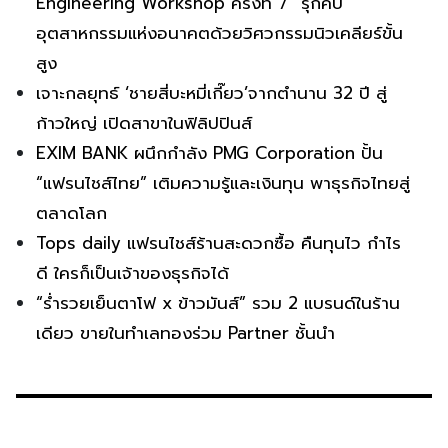
Engineering Workshop ครั้งที่ 7” รุกคืบ
อุตสาหกรรมแห่งอนาคตด้วยวิศวกรรมนิวเคลียร์ขั้น
สูง
เจาะกลยุทธ์ ‘ชายสี่บะหมี่เกี๊ยว’จากตำนาน 32 ปี สู่
ก้าวใหญ่ เปิดสาขาในฟิลิปปินส์
EXIM BANK ผนึกกำลัง PMG Corporation ปั้น
“แฟรนไชส์ไทย” เติมความรู้และเงินทุน พาธุรกิจไทยสู่
ตลาดโลก
Tops daily แฟรนไชส์ร้านสะดวกซื้อ คืนทุนไว กำไร
ดี ใครก็เป็นเจ้าของธุรกิจได้
“ร่ำรวยเย็นตาโฟ x ข้าวมันส์” รวม 2 แบรนด์ในร้าน
เดียว ขายในทำเลทองร่วม Partner ชั้นนำ