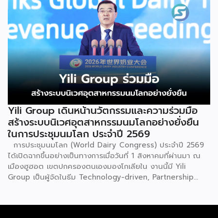
ประวัติศาสตร์การอพยพย้ายถิ่นฐาน สะท้อนภูมิปัญญาทาง
วัฒนธรรมอันรุ่มรวย และตอกย้ำจิตวิญญาณอันแข็งแกร่งของ
ชนเผ่าเหมียวไว้ได้อย่างงดงาม ตำนานเล่าว่า ยามอพยพย้าย
ถิ่นฐานในอดีตกาล เส้นทางของชาวเหมียวต้องเผชิญกับเทือกเขา
สูงชันและพงหนามรกร้าง เพื่อเปิดทางให้เพื่อนพ้องเดินทางผ่าน
พงไพร เหล่าผู้กล้าหาญจึงใช้ร่างกายของตนกลิ้งทับพงหนาม
อย่างไม่เกรงกลัวเพื่อถางทางให้คนในเผ่า ด้วยเหตุนี้ คนรุ่นหลังจึง
ได้จำลองท่วงท่าการกลิ้งตัวดังกล่าวมาต่อยอดและรังสรรค์เป็น
ระบำลู่เซิงอันเป็นเอกลักษณ์ เพื่อรำลึกถึงความกล้าหาญและหยาด
เหงื่อแรงกายของบรรพบุรุษ โดยทุกท่วงท่าการกลิ้งตัวคือการ
Yili Group เดินหน้านวัตกรรมและความร่วมมือ
คารวะต่อบรรพชน และทุกการกระโดดสะท้อนถึงจิตวิญญาณอัน
สร้างระบบนิเวศอุตสาหกรรมนมโลกอย่างยั่งยืน
แรงกล้าของชนเผ่าเหมียว กุนซานจูถือเป็นหนึ่งในศิลปะการ
ในการประชุมนมโลก ประจำปี 2569
เต้นรำที่ปราบเซียนและท้าทายที่สุดของชนเผ่าเหมียว ผู้แสดงจะ
การประชุมนมโลก (World Dairy Congress) ประจำปี 2569
สวมเสื้อนอกสีขาวปักลายอันประณีต และสวมหมวกขนไก่ฟ้า
ได้เปิดฉากขึ้นอย่างเป็นทางการเมื่อวันที่ 1 สิงหาคมที่ผ่านมา ณ
พร้อมบรรเลงลู่เซิงแบบ 6 ท่อ จุดที่ท้าทายที่สุดคือเสียงเพลงจะ
เมืองฮูฮอต เขตปกครองตนเองมองโกเลียใน งานนี้มี Yili
ต้องพลิ้วไหวอย่างต่อเนื่อง นักเต้นจึงต้องเป่าลู่เซิงอย่าง
Group เป็นผู้จัดในธีม Technology-driven, Partnership
สม่ำเสมอโดยไม่สะดุด แม้ในยามที่ต้องโลดโผนด้วยท่วงท่าที่ยาก
Oriented, Co-building a Sustainable Global Dairy
และซับซ้อนก็ตาม ในระหว่างการแสดง นักเต้นจะกลิ้งและหมุนตัว
Ecosystem (ขับเคลื่อนด้วยเทคโนโลยี มุ่งกระชับความร่วมมือ
ผ่านชามใส่น้ำที่วางเรียงเอาไว้ โดยต้องทรงตัวด้วยความแม่นยำ
สร้างระบบนิเวศอุตสาหกรรมนมโลกอย่างยั่งยืน) ถือเป็นเวทีระดับ
อย่างน่าอัศจรรย์ พร้อมรังสรรค์ลีลาท่ารำอันตื่นตาตื่นใจ ไม่ว่าจะ