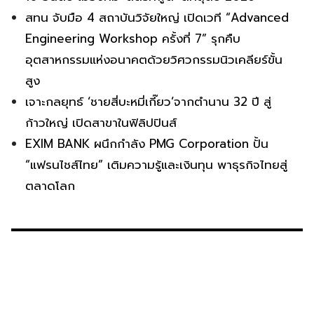
10 อันดับ เมืองที่มี ‘สตรีทฟู้ด’ ดีที่สุดปี 2026
สทน จับมือ 4 สถาบันวิจัยใหญ่ เปิดเวที “Advanced
Engineering Workshop ครั้งที่ 7” รุกคืบ
อุตสาหกรรมแห่งอนาคตด้วยวิศวกรรมนิวเคลียร์ขั้น
สูง
เจาะกลยุทธ์ ‘ชายสี่บะหมี่เกี๊ยว’จากตำนาน 32 ปี สู่
ก้าวใหญ่ เปิดสาขาในฟิลิปปินส์
EXIM BANK ผนึกกำลัง PMG Corporation ปั้น
“แฟรนไชส์ไทย” เติมความรู้และเงินทุน พาธุรกิจไทยสู่
ตลาดโลก