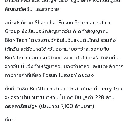
มาช่วยเหลือ แต่ติดปัญหาตรงที่รัฐบาลกลางจะเป็นผู้เซ็น
สัญญาวัคซีน และแจกจ่าย
อย่างไรก็ตาม Shanghai Fosun Pharmaceutical
Group ซึ่งเป็นบริษัทสัญชาติจีน ก็ได้ทำสัญญากับ
BioNTech โดยจะขายวัคซีนในจีนแผ่นดินใหญ่ รวมถึง
ไต้หวัน แต่รัฐบาลไต้หวันออกมาบอกว่าจะขอคุยกับ
BioNTech ในเยอรมนีโดยตรง และไม่ไว้วางใจวัคซีนที่มา
จากจีน นั่นจึงทำให้รัฐบาลจีนมองว่าไต้หวันละเมิดหลักการ
ทางการค้าที่เลี่ยง Fosun ไปเจรจาโดยตรง
ทั้งนี้ วัคซีน BioNTech จำนวน 5 ล้านโดส ที่ Terry Gou
จะเจรจานำเข้ามาในไต้หวันนั้น คิดเป็นมูลค่า 228 ล้าน
ดอลลาร์สหรัฐฯ (ประมาณ 7,100 ล้านบาท)
ที่มา: