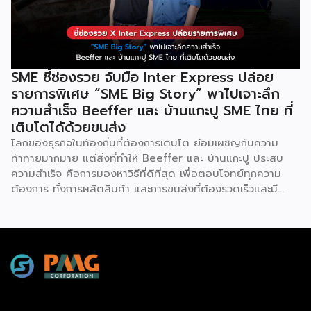
เทคโนโลยีใหม่สุดล้ำ ยกระดับองค์กรของคุณไปสู่ระบบดิจิทัล
พร้อมกับโอกาสที่จะได้เข้ามาเป็นพาร์ทเนอร์ระดับมืออาชีพร่วมกับ
Odoo […]
SME ชี้ช่องรวย จับมือ Inter Express ปล่อย
รายการพิเศษ “SME Big Story” พาไปเจาะลึก
ความสำเร็จ Beeffer และ บ้านแกะปู SME ไทย ที่
เติบโตได้ด้วยขนส่ง
โลกของธุรกิจในท้องถิ่นที่ต้องการเติบโต ย่อมเผชิญกับความ
ท้าทายมากมาย แต่สิ่งที่ทำให้ Beeffer และ บ้านแกะปู ประสบ
ความสำเร็จ คือการมองหาวิธีที่ดีที่สุด เพื่อตอบโจทย์ทุกความ
ต้องการ ทั้งการผลิตสินค้า และการขนส่งที่ต้องรวดเร็วและมี
คุณภาพ เราจะพาคุณไปเรียนรู้เคล็ดลับที่ช่วยให้ธุรกิจเหล่านี้เติบโต
ได้อย่างรวดเร็ว พร้อมด้วยผู้ช่วยคนสำคัญอย่าง Inter
Express ที่เป็นพาร์ทเนอร์จัดการเรื่องขนส่งให้เป็นไปอย่างราบรื่น
Beeffer : แบรนด์เนื้อโคขุนพรีเมียมที่ตั้งต้นจากฟาร์มเลี้ยง
วัวในจังหวัดระยอง และขยายสู่การเป็นแบรนด์ที่ได้รับความนิยม
ทั่วประเทศ ความสำเร็จของ Beeffer ไม่ได้เกิดขึ้นจากแค่การมี
วัตถุดิบคุณภาพ แต่ยังมาจากการเลือกใช้ขนส่งที่สามารถรักษา