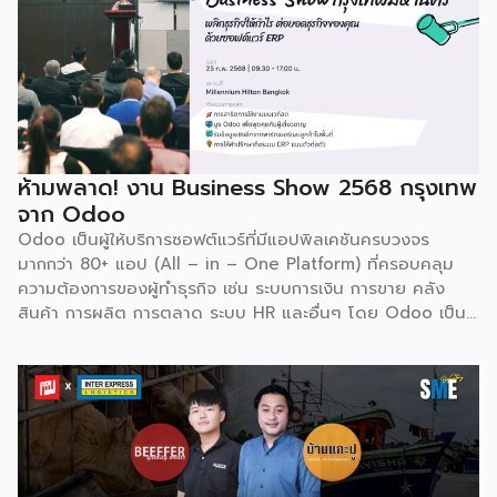
Odoo กลับมาจัดงาน Business Roadshow 2568 ภายใต้
Concept พลิกธุรกิจให้กำไร ต่อยอดธุรกิจของคุณด้วย
ซอฟต์แวร์ ERP ที่มาปลดล็อกทุกธุรกิจในประเทศไทยผ่านการนำ
เทคโนโลยีใหม่สุดล้ำ ยกระดับองค์กรของคุณไปสู่ระบบดิจิทัล
พร้อมกับโอกาสที่จะได้เข้ามาเป็นพาร์ทเนอร์ระดับมืออาชีพร่วมกับ
Odoo […]
ห้ามพลาด! งาน Business Show 2568 กรุงเทพ
จาก Odoo
Odoo เป็นผู้ให้บริการซอฟต์แวร์ที่มีแอปพิลเคชันครบวงจร
มากกว่า 80+ แอป (All – in – One Platform) ที่ครอบคลุม
ความต้องการของผู้ทำธุรกิจ เช่น ระบบการเงิน การขาย คลัง
สินค้า การผลิต การตลาด ระบบ HR และอื่นๆ โดย Odoo เป็นผู้
ให้บริการซอฟต์แวร์โอเพ่นซอร์ส (Open Source) จากประเทศ
เบลเยี่ยมให้บริการใน 19 แห่งทั่วโลก รวมถึงสหรัฐอเมริกา ฮ่องกง
อินโดนีเซีย และดูไบ ปัจจุบัน Odoo ให้บริการผู้ใช้งานในไทย
มากกว่า 4 แสนราย และมีผู้ใช้งานมากกว่า 6 ล้านคนทั่วเอเชีย ปีนี้
Odoo กลับมาจัดงาน Business Roadshow 2568 ภายใต้
Concept พลิกธุรกิจให้กำไร ต่อยอดธุรกิจของคุณด้วย
ซอฟต์แวร์ ERP ที่มาปลดล็อกทุกธุรกิจในประเทศไทยผ่านการนำ