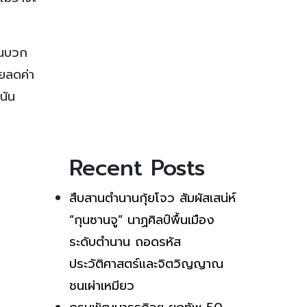
็นบวก
ยลดค่า
นัน
Recent Posts
สืบสานตำนานกุ้ยโจว สัมผัสเสน่ห์
“กุนซานจู” นาฏศิลป์พื้นเมือง
ระดับตำนาน ถอดรหัส
ประวัติศาสตร์และจิตวิญญาณ
ชนเผ่าเหมียว