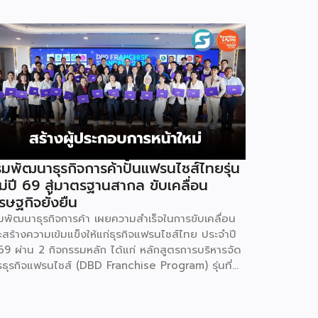
มพัฒนาธุรกิจการค้าปั้นแฟรนไชส์ไทยรุ่น
ม่ปี 69 สู่มาตรฐานสากล ขับเคลื่อน
รษฐกิจยั่งยืน
มพัฒนาธุรกิจการค้า เผยความสำเร็จในการขับเคลื่อน
ะสร้างความเข้มแข็งให้แก่ธุรกิจแฟรนไชส์ไทย ประจำปี
69 ผ่าน 2 กิจกรรมหลัก ได้แก่ หลักสูตรการบริหารจัด
รธุรกิจแฟรนไชส์ (DBD Franchise Program) รุ่นที่
 และกิจกรรมยกระดับธุรกิจสู่เกณฑ์มาตรฐานคุณภาพ
รบริหารจัดการธุรกิจแฟรนไชส์ (Franchise
andard) มุ่งเป้าบ่มเพาะศักยภาพผู้ประกอบการรายใหม่