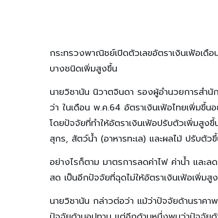
กระทรวงพาณิชย์เปิดตัวเลขอัตราเงินเฟ้อเ
บางชนิดเพิ่มสูงขึ้น
นายวิชานัน นิวาตจินดา รองผู้อำนวยการสำน
ว่า ในเดือน พ.ค.64 อัตราเงินเฟ้อไทยเพิ่มขึ้นอ
โดยปัจจัยที่ทำให้อัตราเงินเฟ้อปรับตัวเพิ่มสูง
สุกร, สัตว์น้ำ (อาหารทะเล) และผลไม้ ปรับต
อย่างไรก็ตาม มาตรการลดค่าไฟ ค่าน้ำ และลดร
สด เป็นอีกปัจจัยที่ฉุดไม่ให้อัตราเงินเฟ้อเพิ่มส
นายวิชานัน กล่าวต่อว่า แม้ว่าปัจจัยด้านราค
ปัจจัยด้านอุปทาน แต่อีกด้านหนึ่งพบว่าปัจจัยด