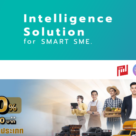
earch
r: