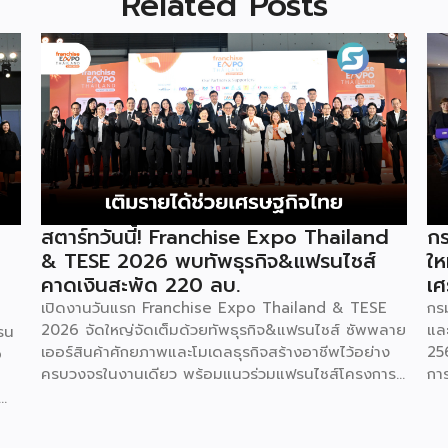
Related Posts
สตาร์ทวันนี้! Franchise Expo Thailand
กร
& TESE 2026 พบทัพธุรกิจ&แฟรนไชส์
ให
คาดเงินสะพัด 220 ลบ.
เศ
เปิดงานวันแรก Franchise Expo Thailand & TESE
กร
2026 จัดใหญ่จัดเต็มด้วยทัพธุรกิจ&แฟรนไชส์ ซัพพลาย
แล
รน
เออร์สินค้าศักยภาพและโมเดลธุรกิจสร้างอาชีพไว้อย่าง
25
o
ครบวงจรในงานเดียว พร้อมแนวร่วมแฟรนไชส์โครงการ
กา
“ไทยช่วยไทย แฟรนไชส์สร้างอาชีพ พลัส” ที่รัฐช่วยจ่าย
29
ค่าแฟรนไชส์ 50% มาเสริมทัพในงาน รวมกว่า 250 บูธ
กา
บนพื้นที่ 15,000 ตารางเมตร หวังเป็นทางเลือกสร้าง
St