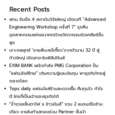
Recent Posts
สทน จับมือ 4 สถาบันวิจัยใหญ่ เปิดเวที “Advanced
Engineering Workshop ครั้งที่ 7” รุกคืบ
อุตสาหกรรมแห่งอนาคตด้วยวิศวกรรมนิวเคลียร์ขั้น
สูง
เจาะกลยุทธ์ ‘ชายสี่บะหมี่เกี๊ยว’จากตำนาน 32 ปี สู่
ก้าวใหญ่ เปิดสาขาในฟิลิปปินส์
EXIM BANK ผนึกกำลัง PMG Corporation ปั้น
“แฟรนไชส์ไทย” เติมความรู้และเงินทุน พาธุรกิจไทยสู่
ตลาดโลก
Tops daily แฟรนไชส์ร้านสะดวกซื้อ คืนทุนไว กำไร
ดี ใครก็เป็นเจ้าของธุรกิจได้
“ร่ำรวยเย็นตาโฟ x ข้าวมันส์” รวม 2 แบรนด์ในร้าน
เดียว ขายในทำเลทองร่วม Partner ชั้นนำ