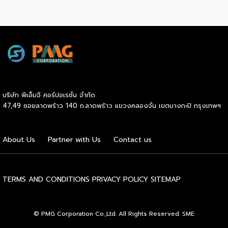
คุณภาพ เราจะพาคุณไปเรียนรู้เคล็ดลับที่ช่วยให้ธุรกิจเหล่านี้เติบโต
ได้อย่างรวดเร็ว พร้อมด้วยผู้ช่วยคนสำคัญอย่าง Inter
Express ที่เป็นพาร์ทเนอร์จัดการเรื่องขนส่งให้เป็นไปอย่างราบรื่น
Beeffer : แบรนด์เนื้อโคขุนพรีเมียมที่ตั้งต้นจากฟาร์มเลี้ยง
วัวในจังหวัดระยอง และขยายสู่การเป็นแบรนด์ที่ได้รับความนิยม
ทั่วประเทศ ความสำเร็จของ Beeffer ไม่ได้เกิดขึ้นจากแค่การมี
วัตถุดิบคุณภาพ แต่ยังมาจากการเลือกใช้ขนส่งที่สามารถรักษา
อุณหภูมิของเนื้อให้สดใหม่และได้มาตรฐานถึงมือลูกค้าในทุก
บริษัท พีเอ็มจี คอร์ปอเรชั่น จำกัด
จังหวัด บ้านแกะปู : ร้านอาหารทะเลในอ่างศิลา กับความสำเร็จ
47,49 ซอยลาดพร้าว 140 ถ.ลาดพร้าว แขวงคลองจั่น เขตบางกะปิ กรุงเทพฯ
ที่มาจากความใส่ใจในคุณภาพสินค้า ตอบโจทย์ painpoint ของ
ลูกค้า และบริการที่ดีเยี่ยม เน้นวัตถุดิบสดใหม่จากทะเล เข้าถึงผู้ซื้อ
ได้อย่างรวดเร็ว ด้วยขนส่งแบบแช่เย็น ที่รักษาความสดได้อย่าง
About Us
Partner with Us
Contact us
สมบูรณ์แบบ ไม่ว่าจะเป็น Beeffer หรือ บ้านแกะปู สิ่งที่ทั้งสอง
แบรนด์มีเหมือนกันคือการเลือกขนส่งควบคุมอุณหภูมิที่มีความ
เชี่ยวชาญและเชื่อถือได้ อย่าง Inter Express ที่ตอบโจทย์ธุรกิจ
ทุกรูปแบบ ไม่ใช่เพียงแค่ขนส่ง แต่ยังเป็นตัวช่วยสำคัญในการ
TERMS AND CONDITIONS
PRIVACY POLICY
SITEMAP
ขยายธุรกิจให้เติบโตอย่างรวดเร็ว สนใจสอบถามข้อมูลบริการ
ขนส่งควบคุมอุณหภูมิติดต่อได้ที่ https://bit.ly/4g84Lm6
© PMG Corporation Co.,Ltd. All Rights Reserved. SME