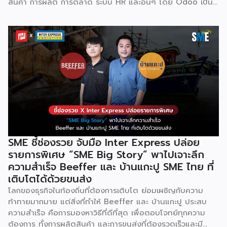
สินค้า การผลิต การตลาด ระบบ HR และอื่นๆ โดย Odoo เป็นผู้
ให้บริการซอฟต์แวร์โอเพ่นซอร์ส (Open Source) จากประเทศ
เบลเยี่ยมให้บริการใน 19 แห่งทั่วโลก รวมถึงสหรัฐอเมริกา ฮ่องกง
อินโดนีเซีย และดูไบ ปัจจุบัน Odoo ให้บริการผู้ใช้งานในไทย
มากกว่า 4 แสนราย และมีผู้ใช้งานมากกว่า 6 ล้านคนทั่วเอเชีย ปีนี้
Odoo กลับมาจัดงาน Business Roadshow 2568 ภายใต้
Concept พลิกธุรกิจให้กำไร ต่อยอดธุรกิจของคุณด้วย
ซอฟต์แวร์ ERP ที่มาปลดล็อกทุกธุรกิจในประเทศไทยผ่านการนำ
เทคโนโลยีใหม่สุดล้ำ ยกระดับองค์กรของคุณไปสู่ระบบดิจิทัล
พร้อมกับโอกาสที่จะได้เข้ามาเป็นพาร์ทเนอร์ระดับมืออาชีพร่วมกับ
Odoo […]
SME ชี้ช่องรวย จับมือ Inter Express ปล่อย
รายการพิเศษ “SME Big Story” พาไปเจาะลึก
ความสำเร็จ Beeffer และ บ้านแกะปู SME ไทย ที่
เติบโตได้ด้วยขนส่ง
โลกของธุรกิจในท้องถิ่นที่ต้องการเติบโต ย่อมเผชิญกับความ
ท้าทายมากมาย แต่สิ่งที่ทำให้ Beeffer และ บ้านแกะปู ประสบ
ความสำเร็จ คือการมองหาวิธีที่ดีที่สุด เพื่อตอบโจทย์ทุกความ
ต้องการ ทั้งการผลิตสินค้า และการขนส่งที่ต้องรวดเร็วและมี