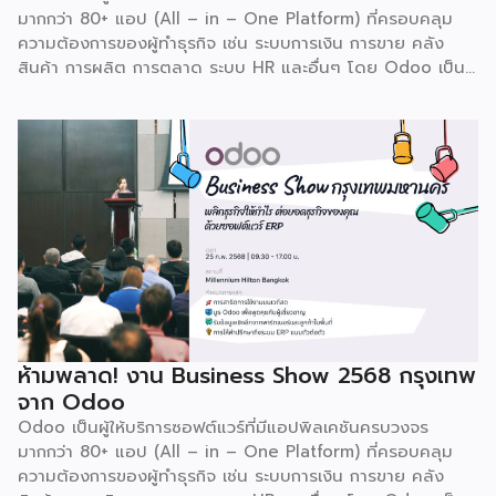
มากกว่า 80+ แอป (All – in – One Platform) ที่ครอบคลุม
ความต้องการของผู้ทำธุรกิจ เช่น ระบบการเงิน การขาย คลัง
สินค้า การผลิต การตลาด ระบบ HR และอื่นๆ โดย Odoo เป็นผู้
ให้บริการซอฟต์แวร์โอเพ่นซอร์ส (Open Source) จากประเทศ
เบลเยี่ยมให้บริการใน 19 แห่งทั่วโลก รวมถึงสหรัฐอเมริกา ฮ่องกง
อินโดนีเซีย และดูไบ ปัจจุบัน Odoo ให้บริการผู้ใช้งานในไทย
มากกว่า 4 แสนราย และมีผู้ใช้งานมากกว่า 6 ล้านคนทั่วเอเชีย ปีนี้
Odoo กลับมาจัดงาน Business Roadshow 2568 ภายใต้
Concept พลิกธุรกิจให้กำไร ต่อยอดธุรกิจของคุณด้วย
ซอฟต์แวร์ ERP ที่มาปลดล็อกทุกธุรกิจในประเทศไทยผ่านการนำ
เทคโนโลยีใหม่สุดล้ำ ยกระดับองค์กรของคุณไปสู่ระบบดิจิทัล
พร้อมกับโอกาสที่จะได้เข้ามาเป็นพาร์ทเนอร์ระดับมืออาชีพร่วมกับ
Odoo […]
ห้ามพลาด! งาน Business Show 2568 กรุงเทพ
จาก Odoo
Odoo เป็นผู้ให้บริการซอฟต์แวร์ที่มีแอปพิลเคชันครบวงจร
มากกว่า 80+ แอป (All – in – One Platform) ที่ครอบคลุม
ความต้องการของผู้ทำธุรกิจ เช่น ระบบการเงิน การขาย คลัง