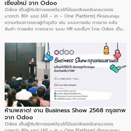
เชียงใหม่ จาก Odoo
Odoo เป็นผู้ให้บริการซอฟต์แวร์ที่มีแอปพิลเคชันครบวงจร
มากกว่า 80+ แอป (All – in – One Platform) ที่ครอบคลุม
ความต้องการของผู้ทำธุรกิจ เช่น ระบบการเงิน การขาย คลัง
สินค้า การผลิต การตลาด ระบบ HR และอื่นๆ โดย Odoo เป็นผู้
ให้บริการซอฟต์แวร์โอเพ่นซอร์ส (Open Source) จากประเทศ
เบลเยี่ยมให้บริการใน 19 แห่งทั่วโลก รวมถึงสหรัฐอเมริกา ฮ่องกง
อินโดนีเซีย และดูไบ ปัจจุบัน Odoo ให้บริการผู้ใช้งานในไทย
มากกว่า 4 แสนราย และมีผู้ใช้งานมากกว่า 6 ล้านคนทั่วเอเชีย ปีนี้
Odoo กลับมาจัดงาน Business Roadshow 2568 ภายใต้
Concept พลิกธุรกิจให้กำไร ต่อยอดธุรกิจของคุณด้วย
ซอฟต์แวร์ ERP ที่มาปลดล็อกทุกธุรกิจในประเทศไทยผ่านการนำ
เทคโนโลยีใหม่สุดล้ำ ยกระดับองค์กรของคุณไปสู่ระบบดิจิทัล
พร้อมกับโอกาสที่จะได้เข้ามาเป็นพาร์ทเนอร์ระดับมืออาชีพร่วมกับ
Odoo […]
ห้ามพลาด! งาน Business Show 2568 กรุงเทพ
จาก Odoo
Odoo เป็นผู้ให้บริการซอฟต์แวร์ที่มีแอปพิลเคชันครบวงจร
มากกว่า 80+ แอป (All – in – One Platform) ที่ครอบคลุม