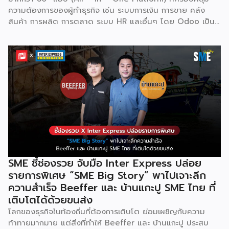
ความต้องการของผู้ทำธุรกิจ เช่น ระบบการเงิน การขาย คลัง
สินค้า การผลิต การตลาด ระบบ HR และอื่นๆ โดย Odoo เป็นผู้
ให้บริการซอฟต์แวร์โอเพ่นซอร์ส (Open Source) จากประเทศ
เบลเยี่ยมให้บริการใน 19 แห่งทั่วโลก รวมถึงสหรัฐอเมริกา ฮ่องกง
อินโดนีเซีย และดูไบ ปัจจุบัน Odoo ให้บริการผู้ใช้งานในไทย
มากกว่า 4 แสนราย และมีผู้ใช้งานมากกว่า 6 ล้านคนทั่วเอเชีย ปีนี้
Odoo กลับมาจัดงาน Business Roadshow 2568 ภายใต้
Concept พลิกธุรกิจให้กำไร ต่อยอดธุรกิจของคุณด้วย
ซอฟต์แวร์ ERP ที่มาปลดล็อกทุกธุรกิจในประเทศไทยผ่านการนำ
เทคโนโลยีใหม่สุดล้ำ ยกระดับองค์กรของคุณไปสู่ระบบดิจิทัล
พร้อมกับโอกาสที่จะได้เข้ามาเป็นพาร์ทเนอร์ระดับมืออาชีพร่วมกับ
Odoo […]
SME ชี้ช่องรวย จับมือ Inter Express ปล่อย
รายการพิเศษ “SME Big Story” พาไปเจาะลึก
ความสำเร็จ Beeffer และ บ้านแกะปู SME ไทย ที่
เติบโตได้ด้วยขนส่ง
โลกของธุรกิจในท้องถิ่นที่ต้องการเติบโต ย่อมเผชิญกับความ
ท้าทายมากมาย แต่สิ่งที่ทำให้ Beeffer และ บ้านแกะปู ประสบ