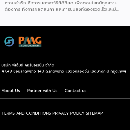
ความสำเร็จ คือการมองหาวิธีที่ดีที่สุด เพื่อตอบโจทย์ทุกความ
ต้องการ ทั้งการผลิตสินค้า และการขนส่งที่ต้องรวดเร็วและมี
คุณภาพ เราจะพาคุณไปเรียนรู้เคล็ดลับที่ช่วยให้ธุรกิจเหล่านี้เติบโต
ได้อย่างรวดเร็ว พร้อมด้วยผู้ช่วยคนสำคัญอย่าง Inter
Express ที่เป็นพาร์ทเนอร์จัดการเรื่องขนส่งให้เป็นไปอย่างราบรื่น
Beeffer : แบรนด์เนื้อโคขุนพรีเมียมที่ตั้งต้นจากฟาร์มเลี้ยง
วัวในจังหวัดระยอง และขยายสู่การเป็นแบรนด์ที่ได้รับความนิยม
ทั่วประเทศ ความสำเร็จของ Beeffer ไม่ได้เกิดขึ้นจากแค่การมี
วัตถุดิบคุณภาพ แต่ยังมาจากการเลือกใช้ขนส่งที่สามารถรักษา
อุณหภูมิของเนื้อให้สดใหม่และได้มาตรฐานถึงมือลูกค้าในทุก
บริษัท พีเอ็มจี คอร์ปอเรชั่น จำกัด
จังหวัด บ้านแกะปู : ร้านอาหารทะเลในอ่างศิลา กับความสำเร็จ
47,49 ซอยลาดพร้าว 140 ถ.ลาดพร้าว แขวงคลองจั่น เขตบางกะปิ กรุงเทพฯ
ที่มาจากความใส่ใจในคุณภาพสินค้า ตอบโจทย์ painpoint ของ
ลูกค้า และบริการที่ดีเยี่ยม เน้นวัตถุดิบสดใหม่จากทะเล เข้าถึงผู้ซื้อ
ได้อย่างรวดเร็ว ด้วยขนส่งแบบแช่เย็น ที่รักษาความสดได้อย่าง
About Us
Partner with Us
Contact us
สมบูรณ์แบบ ไม่ว่าจะเป็น Beeffer หรือ บ้านแกะปู สิ่งที่ทั้งสอง
แบรนด์มีเหมือนกันคือการเลือกขนส่งควบคุมอุณหภูมิที่มีความ
เชี่ยวชาญและเชื่อถือได้ อย่าง Inter Express ที่ตอบโจทย์ธุรกิจ
ทุกรูปแบบ ไม่ใช่เพียงแค่ขนส่ง แต่ยังเป็นตัวช่วยสำคัญในการ
TERMS AND CONDITIONS
PRIVACY POLICY
SITEMAP
ขยายธุรกิจให้เติบโตอย่างรวดเร็ว สนใจสอบถามข้อมูลบริการ
ขนส่งควบคุมอุณหภูมิติดต่อได้ที่ https://bit.ly/4g84Lm6