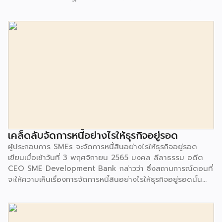
ค้า-การลงทุน โดยจะมีการอำนวยความสะดวกให้สมาชิกที่มีแนว
นโยบายแตกต่างกัน.• จาก 21 เขตเศรษฐกิจ มีประชากรรวมกัน
มากกว่า 2,800 ล้านคน โดยมี GDP (ผลิตภัณฑ์มวลรวมใน
ประเทศ) รวมกันคิดเป็น 60% ของ GDP โลก และมีสัดส่วนการ
ค้าต่อโลกอยู่ที่ 47.4%.สำหรับการประชุม APEC ในครั้งนี้ “ไทย”
เป็น “เจ้าภาพ” จัดการประชุม โดยมีแนวคิดหลักว่า “เปิดกว้าง
สร้างสัมพันธ์ เชื่อมโยงกัน สู่สมดุล” หรือ Open. Connect.
Balance. มีสัญลักษณ์ คือ “ชะลอม”.• Open (สีฟ้า) : เปิดกว้าง
สร้างสัมพันธ์ต่อทุกโอกาส สร้างโอกาสการค้า-การลงทุนในทุกมิติ
รวมถึงวางแผนเศรษฐกิจในอนาคตจากบทเรียน […]
เคล็ดลับจัดการหนี้อย่างไรให้ธุรกิจอยู่รอด
ผู้ประกอบการ SMEs จะจัดการหนี้สินอย่างไรให้ธุรกิจอยู่รอด
เขียนเมื่อเช้าวันที่ 3 พฤศจิกายน 2565 มงคล ลีลาธรรม อดีต
CEO SME Development Bank กล่าวว่า ซึ่งสถานการณ์ตอนที่
จะให้ความเห็นเรื่องการจัดการหนี้สินอย่างไรให้ธุรกิจอยู่รอดนั้น
อยู่ท่ามกลางสถานการณ์ที่ธนาคารกลางสหรัฐอเมริกา ประกาศขึ้น
ดอกเบี้ยเป็นครั้งที่ 4 ติดต่อกัน โดยปรับขึ้นอีก 0.75 % เพื่อ
ต่อสู้ภาวะเงินเฟ้อ ซึ่งมีผลทำให้อัตราดอกเบี้ยทั่วโลกมีการปรับขึ้น