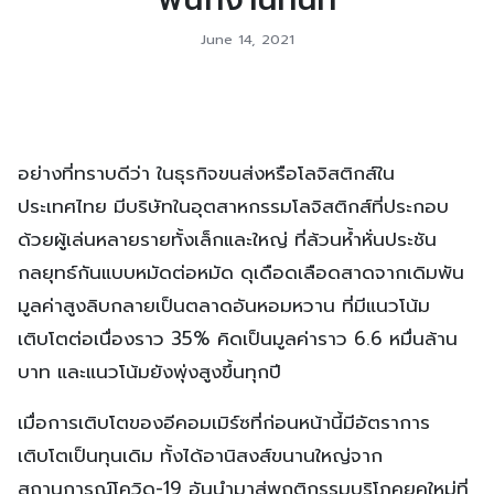
June 14, 2021
อย่างที่ทราบดีว่า ในธุรกิจขนส่งหรือโลจิสติกส์ใน
ประเทศไทย มีบริษัทในอุตสาหกรรมโลจิสติกส์ที่ประกอบ
ด้วยผู้เล่นหลายรายทั้งเล็กและใหญ่ ที่ล้วนห้ำหั่นประชัน
กลยุทธ์กันแบบหมัดต่อหมัด ดุเดือดเลือดสาดจากเดิมพัน
มูลค่าสูงลิบกลายเป็นตลาดอันหอมหวาน ที่มีแนวโน้ม
เติบโตต่อเนื่องราว 35% คิดเป็นมูลค่าราว 6.6 หมื่นล้าน
บาท และแนวโน้มยังพุ่งสูงขึ้นทุกปี
เมื่อการเติบโตของอีคอมเมิร์ซที่ก่อนหน้านี้มีอัตราการ
เติบโตเป็นทุนเดิม ทั้งได้อานิสงส์ขนานใหญ่จาก
สถานการณ์โควิด-19 อันนำมาสู่พฤติกรรมบริโภคยุคใหม่ที่