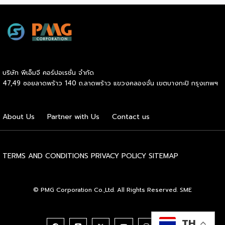
สร้างระบบนิเวศอุตสาหกรรมนมโลกอย่างยั่งยืน) ถือเป็นเวทีระดับ
โลกที่รวบรวมผู้นำจากสมาคมการค้านานาชาติ นักวิชาการ และผู้
บริหารระดับสูงตลอดห่วงโซ่คุณค่าของอุตสาหกรรมนมทั่วโลก
ฮูฮอตขึ้นแท่นเมืองหลวงแห่งอุตสาหกรรมนมโลกอย่างเป็น
ทางการ ในพิธีเปิดการประชุม สหพันธ์วิทยาศาสตร์และ
เทคโนโลยีการอาหารนานาชาติ (IUFoST) ได้มอบป้ายประกาศ
บริษัท พีเอ็มจี คอร์ปอเรชั่น จำกัด
เกียรติคุณและรางวัลที่ระลึก เพื่อรับรองให้เมืองฮูฮอตดำรง
47,49 ซอยลาดพร้าว 140 ถ.ลาดพร้าว แขวงคลองจั่น เขตบางกะปิ กรุงเทพฯ
ตำแหน่ง World Dairy Capital หรือเมืองหลวงแห่ง
อุตสาหกรรมนมโลก อย่างเป็นทางการ ดร.ภาวิณี ชินะโชติ
ประธานบริหาร IUFoST กล่าวในพิธีเปิดว่า การมอบตำแหน่งดัง
About Us
Partner with Us
Contact us
กล่าวถือเป็นสัญญาณแห่งความสำเร็จที่สะท้อนความมุ่งมั่นทุ่มเท
ของเมืองฮูฮอตในการยกระดับอุตสาหกรรมนม พร้อมกล่าวเสริม
ว่า รางวัลอันทรงเกียรตินี้ยังมุ่งหวังให้เป็นแรงขับเคลื่อนแก่
องค์กรระดับแถวหน้าอย่าง Yili Group […]
TERMS AND CONDITIONS
PRIVACY POLICY
SITEMAP
© PMG Corporation Co.,Ltd. All Rights Reserved. SME
TH