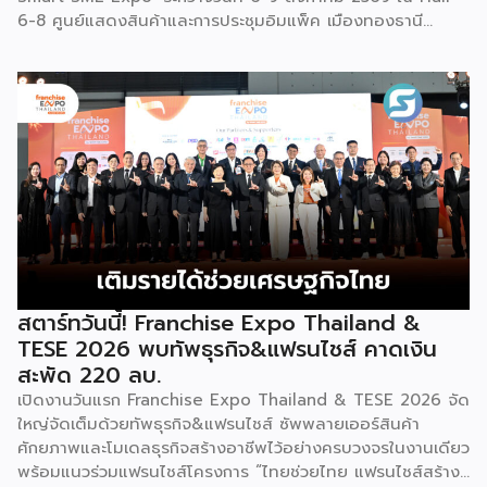
6-8 ศูนย์แสดงสินค้าและการประชุมอิมแพ็ค เมืองทองธานี
พร้อมจัดพิธีมอบรางวัล DBD Thailand Franchise Award
2026 ให้แก่ผู้ประกอบธุรกิจแฟรนไชส์ที่อยู่ในการส่งเสริมสนับสนุน
ของกรมฯ นายพูนพงษ์ นัยนาภากรณ์ อธิบดีกรมพัฒนาธุรกิจ
การค้า กระทรวงพาณิชย์ เปิดเผยภายหลังเป็นประธานเปิดงาน
“งานแฟรนไชส์ เอ็กซ์โป ไทยแลนด์ บาย สมาร์ท เอสเอ็มอี เอ็กซ์
โป (Franchise Expo Thailand by Smart SME Expo)” ซึ่ง
เป็นงานแสดงธุรกิจแฟรนไชส์ชั้นนำที่จัดขึ้นโดย บริษัท พีเอ็มจี
คอร์ปอเรชัน จำกัด เพื่อยกระดับศักยภาพของผู้ประกอบการและ
เจ้าของธุรกิจที่ต้องการขยายกิจการผ่านระบบแฟรนไชส์ […]
สตาร์ทวันนี้! Franchise Expo Thailand &
TESE 2026 พบทัพธุรกิจ&แฟรนไชส์ คาดเงิน
สะพัด 220 ลบ.
เปิดงานวันแรก Franchise Expo Thailand & TESE 2026 จัด
ใหญ่จัดเต็มด้วยทัพธุรกิจ&แฟรนไชส์ ซัพพลายเออร์สินค้า
ศักยภาพและโมเดลธุรกิจสร้างอาชีพไว้อย่างครบวงจรในงานเดียว
พร้อมแนวร่วมแฟรนไชส์โครงการ “ไทยช่วยไทย แฟรนไชส์สร้าง