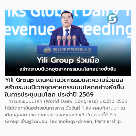
อาชีพ พลัส” ที่รัฐช่วยจ่ายค่าแฟรนไชส์ 50% มาเสริมทัพในงาน
รวมกว่า 250 บูธ บนพื้นที่ 15,000 ตารางเมตร หวังเป็นทาง
เลือกสร้างรายได้เพิ่มและพยุงเศรษฐกิจไทยให้ฟื้นตัว เสิร์ฟครบ
จบในงานด้วยสินเชื่อ และทำเลทองทั่วประเทศ พร้อมเสวนาให้
ความรู้โดยผู้ทรงคุณวุฒิคับคั่ง และกิจกรรมเจรจาจับคู่ธุรกิจทั้งใน
และต่างประเทศ งานจัดต่อเนื่องระหว่างวันที่ 6-9 สิงหาคมนี้ ที่
ฮอลล์ 6-8 อิมแพ็คเมืองทองธานี คาดเม็ดเงินสะพัดในงานราว
220 ล้านบาท นายพูนพงษ์ นัยนาภากรณ์ อธิบดีกรมพัฒนา
ธุรกิจการค้า กระทรวงพาณิชย์ กล่าวว่า งาน ” Franchise Expo
Thailand & Thailand E-Commerce Selection Expo
(TESE 2026) เป็นเวทีแสดงธุรกิจแฟรนไชส์และโซลูชั่นส์แบบครบ
วงจร […]
Yili Group เดินหน้านวัตกรรมและความร่วมมือ
สร้างระบบนิเวศอุตสาหกรรมนมโลกอย่างยั่งยืน
ในการประชุมนมโลก ประจำปี 2569
การประชุมนมโลก (World Dairy Congress) ประจำปี 2569
ได้เปิดฉากขึ้นอย่างเป็นทางการเมื่อวันที่ 1 สิงหาคมที่ผ่านมา ณ
เมืองฮูฮอต เขตปกครองตนเองมองโกเลียใน งานนี้มี Yili
Group เป็นผู้จัดในธีม Technology-driven, Partnership
Oriented, Co-building a Sustainable Global Dairy
Ecosystem (ขับเคลื่อนด้วยเทคโนโลยี มุ่งกระชับความร่วมมือ