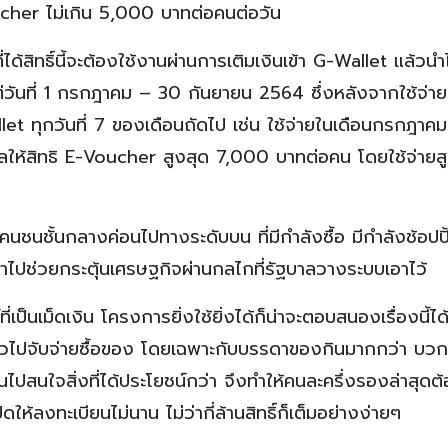
ucher ไม่เกิน 5,000 บาทต่อคนต่อวัน
ได้สิทธิ์นี้จะต้องใช้งานผ่านการเติมเงินเข้า G-Wallet แล้ว
้งแต่วันที่ 1 กรกฎาคม – 30 กันยายน 2564 ซึ่งหลังจากใช้จ่า
et ทุกวันที่ 7 ของเดือนถัดไป เช่น ใช้จ่ายในเดือนกรกฎาคม
ลให้สิทธิ E-Voucher สูงสุด 7,000 บาทต่อคน โดยใช้จ่ายส
บคนชนชั้นกลางค่อนไปทางระดับบน ที่มีกำลังซื้อ มีกำลังช้อปปิ
ข้าไปช่วยกระตุ้นเศรษฐกิจผ่านกลไกที่รัฐบาลวางระบบเอาไว้
ป็นเม็ดเงิน โครงการยิ่งใช้ยิ่งได้ก็น่าจะตอบสนองเรื่องนี้ได้
แล้วไปจับจ่ายซื้อของ โดยเฉพาะกับบรรดาของกินมากกว่า บว
ันไปสนใจสิ่งที่ได้ประโยชน์กว่า จึงทำให้คนละครึ่งรองล่าสุดต
ปิดให้ลงทะเบียนไม่นาน ไม่ว่ากี่ล้านสิทธิ์ก็เต็มอย่างง่ายๆ