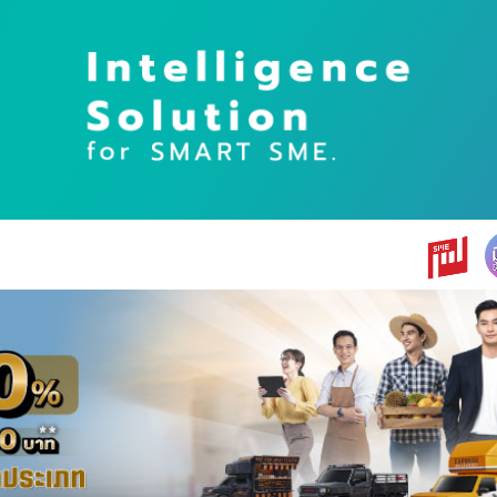
earch
r: