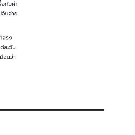
่งกับค่า
ปจับจ่าย
้จริง
ต่ละวัน
หมือนว่า