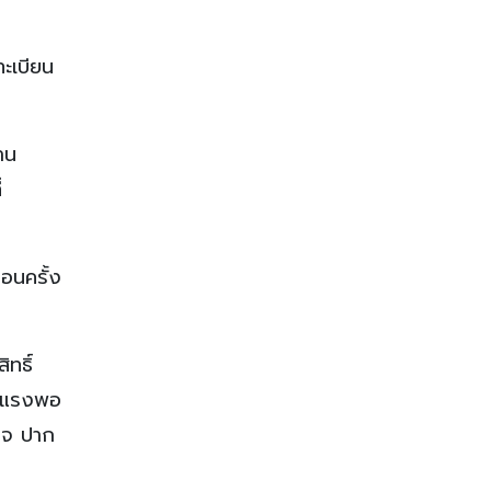
ทะเบียน
าน
่
ือนครั้ง
ทธิ์
รุนแรงพอ
ิจ ปาก