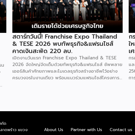
สตาร์ทวันนี้! Franchise Expo Thailand
กร
& TESE 2026 พบทัพธุรกิจ&แฟรนไชส์
ให
คาดเงินสะพัด 220 ลบ.
เศ
เปิดงานวันแรก Franchise Expo Thailand & TESE
กร
2026 จัดใหญ่จัดเต็มด้วยทัพธุรกิจ&แฟรนไชส์ ซัพพลาย
แล
รน
เออร์สินค้าศักยภาพและโมเดลธุรกิจสร้างอาชีพไว้อย่าง
25
o
ครบวงจรในงานเดียว พร้อมแนวร่วมแฟรนไชส์โครงการ
กา
“ไทยช่วยไทย แฟรนไชส์สร้างอาชีพ พลัส” ที่รัฐช่วยจ่าย
29
ค่าแฟรนไชส์ 50% มาเสริมทัพในงาน รวมกว่า 250 บูธ
กา
บนพื้นที่ 15,000 ตารางเมตร หวังเป็นทางเลือกสร้าง
St
รายได้เพิ่มและพยุงเศรษฐกิจไทยให้ฟื้นตัว เสิร์ฟครบจบ
พร
ในงานด้วยสินเชื่อ และทำเลทองทั่วประเทศ พร้อมเสวนา
แล
ให้ความรู้โดยผู้ทรงคุณวุฒิคับคั่ง และกิจกรรมเจรจาจับคู่
กร
ำกัด
ธุรกิจทั้งในและต่างประเทศ งานจัดต่อเนื่องระหว่างวันที่
เป
าย
About Us
Partner with Us
Contact us
.ลาดพร้าว แขวง
6-9 สิงหาคมนี้ ที่ฮอลล์ 6-8 อิมแพ็คเมืองทองธานี
กอ
nd