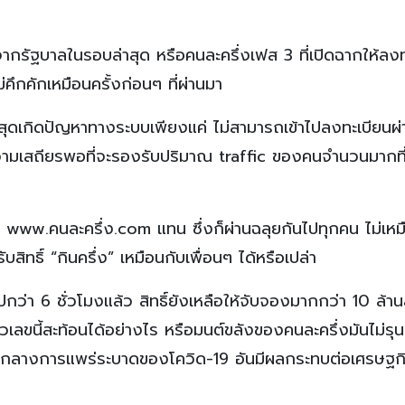
 จากรัฐบาลในรอบล่าสุด หรือคนละครึ่งเฟส 3 ที่เปิดฉากให้ลง
่คึกคักเหมือนครั้งก่อนๆ ที่ผ่านมา
ุดเกิดปัญหาทางระบบเพียงแค่ ไม่สามารถเข้าไปลงทะเบียนผ่
ีความเสถียรพอที่จะรองรับปริมาณ traffic ของคนจำนวนมากที
ที่ www.คนละครึ่ง.com แทน ซึ่งก็ผ่านฉลุยกันไปทุกคน ไม่เหม
รับสิทธิ์ “กินครึ่ง” เหมือนกับเพื่อนๆ ได้หรือเปล่า
ปกว่า 6 ชั่วโมงแล้ว สิทธิ์ยังเหลือให้จับจองมากกว่า 10 ล้านสิ
 ตัวเลขนี้สะท้อนได้อย่างไร หรือมนต์ขลังของคนละครึ่งมันไม่
ามกลางการแพร่ระบาดของโควิด-19 อันมีผลกระทบต่อเศรษฐก