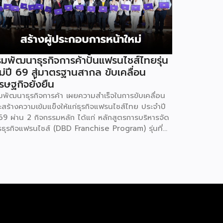
มพัฒนาธุรกิจการค้าปั้นแฟรนไชส์ไทยรุ่น
ม่ปี 69 สู่มาตรฐานสากล ขับเคลื่อน
รษฐกิจยั่งยืน
มพัฒนาธุรกิจการค้า เผยความสำเร็จในการขับเคลื่อน
ะสร้างความเข้มแข็งให้แก่ธุรกิจแฟรนไชส์ไทย ประจำปี
69 ผ่าน 2 กิจกรรมหลัก ได้แก่ หลักสูตรการบริหารจัด
รธุรกิจแฟรนไชส์ (DBD Franchise Program) รุ่นที่
 และกิจกรรมยกระดับธุรกิจสู่เกณฑ์มาตรฐานคุณภาพ
รบริหารจัดการธุรกิจแฟรนไชส์ (Franchise
andard) มุ่งเป้าบ่มเพาะศักยภาพผู้ประกอบการรายใหม่
้อมการันตีคุณภาพมาตรฐานเพื่อสร้างความเชี่ยวชาญ
ะความน่าเชื่อถือในตลาดโลก นายพูนพงษ์ นัยนาภา
ณ์ อธิบดีกรมพัฒนาธุรกิจการค้า กระทรวงพาณิชย์
ิดเผยภายหลังเป็นประธานมอบประกาศนียบัตรแก่ผู้ประ
บการแฟรนไชส์ใน 2 กิจกรรมว่า “ขอแสดงความยินดี