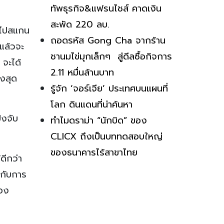
ทัพธุรกิจ&แฟรนไชส์ คาดเงิน
สะพัด 220 ลบ.
นำไปสแกน
ถอดรหัส Gong Cha จากร้าน
ยแล้วจะ
ชานมไข่มุกเล็กๆ สู่ดีลซื้อกิจการ
 จะได้
2.11 หมื่นล้านบาท
ูงสุด
รู้จัก ‘จอร์เจีย’ ประเทศบนแผนที่
โลก ดินแดนที่น่าค้นหา
้งจับ
ทำไมดราม่า “นักบิด” ของ
CLICX ถึงเป็นบททดสอบใหญ่
ของธนาคารไร้สาขาไทย
ดีกว่า
กกับการ
้อง