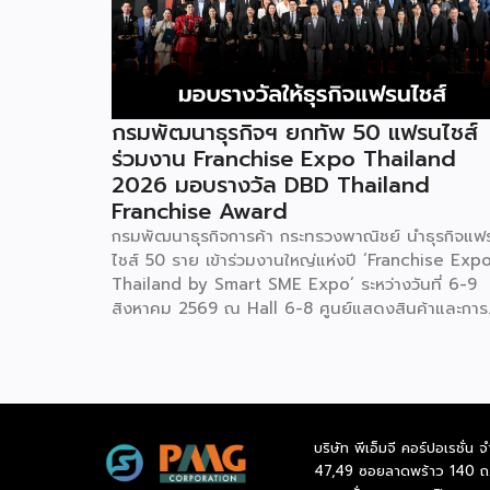
กรมพัฒนาธุรกิจฯ ยกทัพ 50 แฟรนไชส์
ร่วมงาน Franchise Expo Thailand
2026 มอบรางวัล DBD Thailand
Franchise Award
กรมพัฒนาธุรกิจการค้า กระทรวงพาณิชย์ นำธุรกิจแฟ
ไชส์ 50 ราย เข้าร่วมงานใหญ่แห่งปี ‘Franchise Exp
Thailand by Smart SME Expo’ ระหว่างวันที่ 6-9
สิงหาคม 2569 ณ Hall 6-8 ศูนย์แสดงสินค้าและการ
ประชุมอิมแพ็ค เมืองทองธานี พร้อมจัดพิธีมอบรางวัล
DBD Thailand Franchise Award 2026 ให้แก่ผู้ประ
กอบธุรกิจแฟรนไชส์ที่อยู่ในการส่งเสริมสนับสนุนของก
รมฯ นายพูนพงษ์ นัยนาภากรณ์ อธิบดีกรมพัฒนา
ธุรกิจการค้า กระทรวงพาณิชย์ เปิดเผยภายหลังเป็น
บริษัท พีเอ็มจี คอร์ปอเรชั่น จ
ประธานเปิดงาน “งานแฟรนไชส์ เอ็กซ์โป ไทยแลนด์ บ
47,49 ซอยลาดพร้าว 140 ถ
สมาร์ท เอสเอ็มอี เอ็กซ์โป (Franchise Expo Thaila