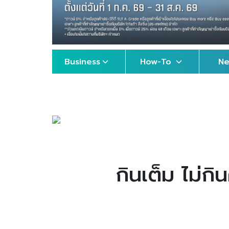
Business
How-To
N
กินเต็ม ไม่กิ