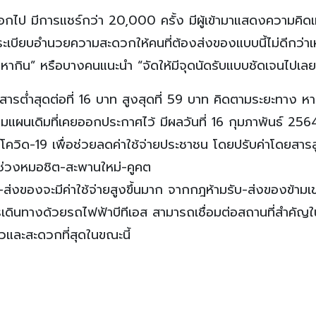
อกไป มีการแชร์กว่า 20,000 ครั้ง มีผู้เข้ามาแสดงความคิดเ
ระเบียบอำนวยความสะดวกให้คนที่ต้องส่งของแบบนี้ไม่ดีกว่า
มาหากิน” หรือบางคนแนะนำ “จัดให้มีจุดนัดรับแบบชัดเจนไปเลย
ยสารต่ำสุดต่อที่ 16 บาท สูงสุดที่ 59 บาท คิดตามระยะทาง ห
แผนเดิมที่เคยออกประกาศไว้ มีผลวันที่ 16 กุมภาพันธ์ 256
ควิด-19 เพื่อช่วยลดค่าใช้จ่ายประชาชน โดยปรับค่าโดยสารส
ะช่วงหมอชิต-สะพานใหม่-คูคต
ับ-ส่งของจะมีค่าใช้จ่ายสูงขึ้นมาก จากกฎห้ามรับ-ส่งของข้าม
รเดินทางด้วยรถไฟฟ้าบีทีเอส สามารถเชื่อมต่อสถานที่สำคัญใ
วและสะดวกที่สุดในขณะนี้