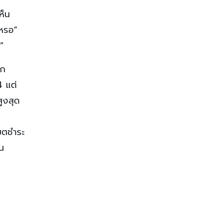
ห็น
เหรอ”
”
าก
4 แต่
ูงสุด
เขตชำระ
น