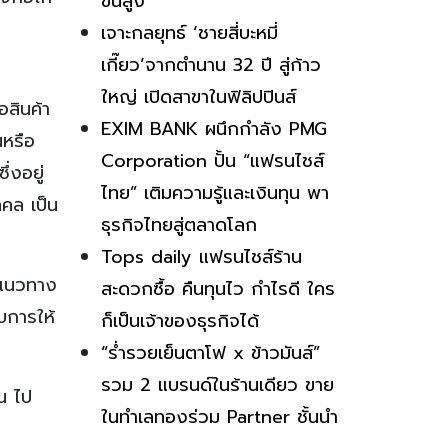
ขั้นสูง
เจาะกลยุทธ์ ‘ชายสี่บะหมี่
เกี๊ยว’จากตำนาน 32 ปี สู่ก้าว
ใหญ่ เปิดสาขาในฟิลิปปินส์
อสินค้า
EXIM BANK ผนึกกำลัง PMG
นหรือ
Corporation ปั้น “แฟรนไชส์
ึ่งอยู่
ไทย” เติมความรู้และเงินทุน พา
คคล เป็น
ธุรกิจไทยสู่ตลาดโลก
Tops daily แฟรนไชส์ร้าน
ามแนวทาง
สะดวกซื้อ คืนทุนไว กำไรดี ใคร
บการให้
ก็เป็นเจ้าของธุรกิจได้
“ร่ำรวยเย็นตาโฟ x ข้าวมันส์”
รวม 2 แบรนด์ในร้านเดียว ขาย
น ไป
ในทำเลทองร่วม Partner ชั้นนำ