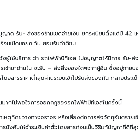
ุญาต รับ- ส่งของข้ามเขตจ่ายเงิน ยกระเบียบตั้งแต่ปี 42 เห
พร้อมเปิดขอยกเว้น ยอมรับคำติชม
ผู้ใช้บริการ ว่า รถไฟฟ้าบีทีเอส ไม่อนุญาตให้มีการ รับ-ส
เข้ามาด้านใน จะรับ – ส่งสิ่งของใดๆจากผู้อื่น ซึ่งอยู่ภาย
ัตรโดยสารราคาต่ำสุดผ่านระบบเข้าไปรับส่งของกัน กลายประเด
วนมากไม่พอใจการออกกฎของรถไฟฟ้าบีทีเอสในครั้งนี้
ากเหตุกีดขวางทางจราจร หรือเสี่ยงต่อการส่งวัตถุอันตรายเข
บังคับให้ชำระเงินค่าตั๋วโดยสารก่อนเป็นวิธีแก้ปัญหาที่ดีที่ส