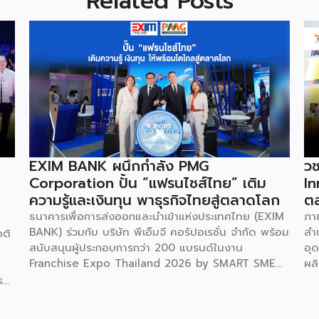
Related Posts
EXIM BANK ผนึกกำลัง PMG
วช
Corporation ปั้น “แฟรนไชส์ไทย” เติม
In
ความรู้และเงินทุน พาธุรกิจไทยสู่ตลาดโลก
ต
ธนาคารเพื่อการส่งออกและนำเข้าแห่งประเทศไทย (EXIM
ภา
BANK) ร่วมกับ บริษัท พีเอ็มจี คอร์ปอเรชั่น จำกัด พร้อม
สำ
าติ
สนับสนุนผู้ประกอบการกว่า 200 แบรนด์ในงาน
อุ
Franchise Expo Thailand 2026 by SMART SME
ผล
EXPO เสริมศักยภาพธุรกิจแฟรนไชส์ไทยด้วย “ความรู้”
สิน
รม
และ “เงินทุน” ทั้งด้านการบริหารธุรกิจ การวางแผนการ
สนใ
เงิน และการบริหารความเสี่ยง เตรียมความพร้อมสำหรับ
วิจ
ี