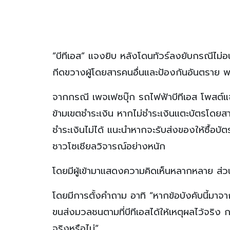
“บีทีเอส” แจงยิบ หลังโดนทัวร์ลงยับกรณีไม่อน
กีดขวางผู้โดยสารคนอื่นและป้องกันอันตราย 
จากกรณี เพจเฟซบุ๊ก รถไฟฟ้าบีทีเอส โพสต์แจ้ง
ข้ามเขตชำระเงิน หากไม่ชำระเงินแตะบัตรโดยสาร
ชำระเงินไม่ได้ แนะนำหากจะรับส่งของให้ซื้อบ
ชาวโซเชียลวิจารณ์อย่างหนัก
โดยมีผู้เข้ามาแสดงความคิดเห็นหลากหลาย ส่
โดยมีการตั้งคำถาม อาทิ “หากข้อบังคับนี้มาจ
ขนส่งมวลชนตามที่บีทีเอสได้ให้เหตุผลไว้จริง การ
จริงหรือไม่”