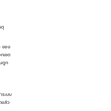
ตุ
่ง ของ
นอกเขต
็นถูก
้าระบบ
ุดแล้ว