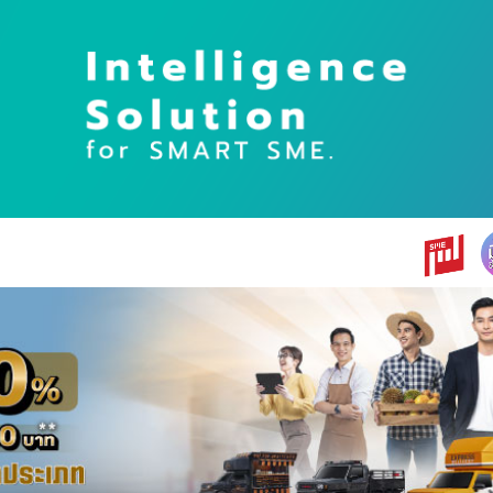
earch
r: