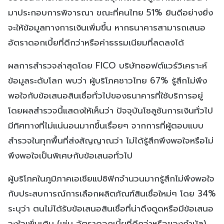
มาประกอบการพิจารณา ขณะที่คนไทย 51% ยินดีอย่างยิ่ง
จะให้ข้อมูลทางการเงินเพิ่มขึ้น หากธนาคารสามารถเสนอ
อัตราดอกเบี้ยที่ดีกว่าหรือค่าธรรมเนียมที่ลดลงได้
ผลการสำรวจล่าสุดโดย FICO บริษัทซอฟต์แวร์วิเคราะห์
ข้อมูลระดับโลก พบว่า ผู้บริโภคชาวไทย 67% รู้สึกไม่พึง
พอใจกับข้อเสนอสินเชื่อทั่วไปของธนาคารที่ใช้บริการอยู่
โดยผลสำรวจนี้แสดงให้เห็นว่า ปัจจุบันโซลูชันการเงินทั่วไป
มีทิศทางที่ไม่แน่นอนมากขึ้นเรื่อยๆ จากการที่ผู้ตอบแบบ
สำรวจในทุกพื้นที่ส่งสัญญาณว่า ไม่ได้รู้สึกพึงพอใจหรือไม่
พึงพอใจเป็นพิเศษกับข้อเสนอทั่วไป
ผู้บริโภคในภูมิภาคเอเชียแปซิฟิกจำนวนมากรู้สึกไม่พึงพอใจ
กับประสบการณ์การเลือกผลิตภัณฑ์สินเชื่อใหม่ๆ โดย 34%
ระบุว่า ตนไม่ได้รับข้อเสนอสินเชื่อที่น่าดึงดูดหรือมีข้อเสนอ
จูงใจเพิ่มเติม (เช่น อัตราดอกเบี้ยที่ดีกว่าหรือของกำนัล),