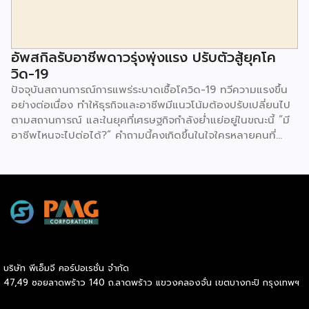
ดังต่อไปนี้ Shopee แพลตฟอร์มที่คนไทยนิยมซื้อมากที่สุด ผล
สำรวจชี้ให้เห็นว่า Shopee เป็นช่องทางออนไลน์ที่คนไทยนิยมซื้อ
มากที่สุดมาเป็นอันดับ 1 ตามมาด้วย Facebook Page และ
Lazada อย่างไรก็ตาม เมื่อลงลึกในเรื่องของอายุ พบว่า กลุ่มคน
อัพสกิลรับอาชีพดาวรุ่งพุ่งแรง ปรับตัวสู้ยุคโค
อายุ 18-34 […]
วิด-19
ปัจจุบันสถานการณ์การแพร่ระบาดเชื้อโควิด-19 ทวีความแรงขึ้น
อย่างต่อเนื่อง ทำให้ธุรกิจและอาชีพมีแนวโน้มต้องปรับเปลี่ยนไป
ตามสถานการณ์ และในยุคที่เศรษฐกิจกำลังย่ำแย่อยู่ในขณะนี้ “มี
อาชีพไหนจะไปต่อได้?” คำถามนี้คงเกิดขึ้นในใจใครหลายคนที่
กำลังมองหางานหรืออาชีพที่จะฝ่าวิกฤตนี้ไปให้ได้ เราจึงรวมอาชีพ
ที่มีแนวโน้มที่จะมาแรงหลังมาฝากกัน 1. นักการตลาดออนไลน์
(Digital Marketer) อีกหนึ่งอาชีพสายมาร์เก็ตติ้งที่ได้รับความ
นิยมและรู้จักกันดีในปัจจุบัน คือ นักการตลาดออนไลน์ หรือ
ดิจิตอลมาร์เก็ตเตอร์ เพราะปัจจุบันมีผู้ใช้โทรศัพท์มือถือเช็กข้อมูล
ข่าวสารกันทุกวินาที สิ่งที่ติดตามมากับข้อมูลก็คือ โฆษณา ซึ่ง
นักการตลาดออนไลน์เป็นผู้ออกแบบ ผลิตโฆษณาดึงดูดให้เราซื้อ
สินค้า ซึ่งในปัจจุบันโลก Online มีข้อมูลของลูกค้าและกลุ่มเป้า
บริษัท พีเอ็มจี คอร์ปอเรชั่น จำกัด
หมายอยู่มากมาย หากได้ผู้ที่มีความเชี่ยวชาญเกี่ยวกับด้านนี้มา จะ
47,49 ซอยลาดพร้าว 140 ถ.ลาดพร้าว แขวงคลองจั่น เขตบางกะปิ กรุงเทพฯ
ช่วยสร้างกำไรให้กับบริษัทและธุรกิจได้มาก ทำให้ดิจิตอลมาร์เก็ต
เตอร์เป็นอีกหนึ่งตำแหน่งที่หลายๆ บริษัทต้องการตัวเป็นอย่าง