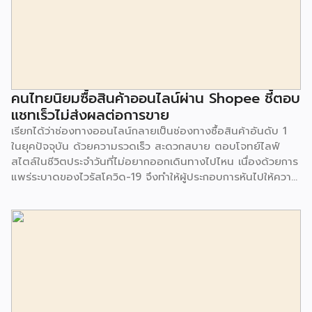
ผสมอาหาร และเริ่มมีความนิยมมากขึ้นในกลุ่มบาริสต้า ที่เริ่มใช้
น้ำนมพืชมาเป็นสูตรการปรุงเครื่องดื่ม นอกจากนี้ ร้านกาแฟหลาย
ร้านได้ทยอยยกเลิกการคิดค่าน้ำนมจากพืชกับลูกค้าเพื่อเป็นทาง
เลือกสำหรับผู้บริโภคมากขึ้น โดยตลาดเครื่องดื่มน้ำนมจากพืช มี
มูลค่ามากถึง 226 ล้านปอนด์ ในปี 2019 และคาดว่าในปี 2025
มูลค่าตลาดจะเพิ่มสูงขึ้นเป็น 2 เท่า หรือเป็นมูลค่า 479 ล้าน
คนไทยนิยมซื้อสินค้าออนไลน์ผ่าน Shopee ชี้ตอบ
ปอนด์ หรือจะเติบโตมากถึง 13.8% โดยคาดว่าน้ำนมอัลมอนด์
แชทเร็วไม่ส่งผลต่อการขาย
จะมีการเติบโตมากที่สุดถึง 16.6% ในช่วงปี 2020-2025
เรียกได้ว่าช่องทางออนไลน์กลายเป็นช่องทางซื้อสินค้าอันดับ 1
เนื่องจากเป็นเครื่องดื่มที่มีรสชาติเข้มข้น และมีแคลอรี่
ในยุคปัจจุบัน ด้วยความรวดเร็ว สะดวกสบาย ตอบโจทย์ไลฟ์
คาร์โบไฮเดรต […]
สไตล์ในชีวิตประจำวันที่ไม่อยากออกเดินทางไปไหน เนื่องด้วยการ
แพร่ระบาดของไวรัสโควิด-19 จึงทำให้ผู้ประกอบการหันไปให้ความ
สำคัญกับช่องทางออนไลน์ แม้ว่าหลายธุรกิจจะเติบโตจากการขาย
ออนไลน์ แต่ก็ยังมีคำถามอีกมากมายเกี่ยวกับการให้บริการต่อ
ลูกค้า ว่ามีความคิดเห็นอย่างไร โดย Live Agent บริการตอบ
คำถามทุกร้านค้าออนไลน์โดยบุคลากรมืออาชีพ ภายใต้ความร่วม
มือระหว่าง บริษัท ดิจิทัล บิสิเนส คอนซัลท์ จำกัด และ บริษัท วัน
ทูวัน คอนแทคส์ จำกัด (มหาชน) ทำการสำรวจ เรื่องความคิดเห็น
ในการซื้อออนไลน์ (2564) จากผู้ตอบแบบสอบถามจำนวน 1,650
คน ระหว่างวันที่ 29 มี.ค.-16 พ.ค.2564 ซึ่งมีประเด็นที่น่าสนใจ