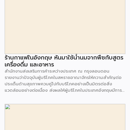
ร้านกาแฟในอังกฤษ หันมาใช้น้ำนมจากพืชกับสูตร
เครื่องดื่ม และอาหาร
สำนักงานส่งเสริมการค้าระหว่างประเทศ ณ กรุงลอนดอน
รายงานว่าปัจจุบันผู้บริโภคในสหราชอาณาจักรให้ความสำคัญต่อ
ประเด็นด้านสุขภาพควบคู่ไปกับบริโภคอย่างเป็นมิตรต่อสิ่ง
แวดล้อมอย่างต่อเนื่อง ส่งผลให้ผู้บริโภคในประเทศอังกฤษมีการ
บริโภคสินค้าเครื่องดื่มจากพืชเพื่อเป็นทางเลือกทดแทนน้ำนมจาก
สัตว์มากขึ้น จากการสำรวจพบว่า 1 ใน 3 ของผู้บริโภคในสหราช
อาณาจักร จะเลือกซื้อน้ำนมจากพืช (Plant milk) แม้จะมีราคาสูง
กว่าน้ำนมจากสัตว์ เช่น โอ๊ต มะม่วงหิมพานต์ มะพร้าว กัญชง ถั่ว
ข้าวบาร์เลย์ ข้าว เมล็ดเจีย และอื่นๆ สิ่งที่เกิดขึ้นขณะนี้ คือผู้
บริโภคส่วนใหญ่ใช้น้ำนมจากพืชทดแทนทั้งในเครื่องดื่ม และส่วน