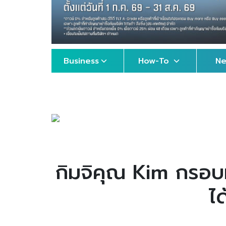
Business
How-To
N
กิมจิคุณ Kim กรอบท
ไ