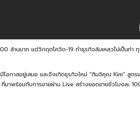
า 100 ล้านบาท แต่วิกฤตโควิด-19 ทำธุรกิจล้มเหลวไม่เป็นท่า ท
มมีโอกาสอยู่เสมอ และจึงเกิดธุรกิจใหม่ “กิมจิคุณ Kim” สูตรเ
ย ที่มาพร้อมกับการขายผ่าน Live สร้างยอดขายชั่วโมงละ 1