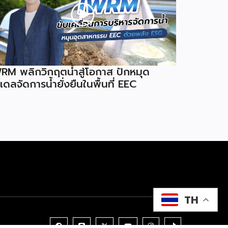
RM พลิกวิกฤตน้ำสู่โอกาส ปักหมุด
เดลจัดการน้ำยั่งยืนในพื้นที่ EEC
TH