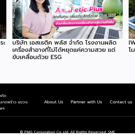
ระ
บริษัท เอสเธติค พลัส จำกัด โรงงานผลิต
IW
เครื่องสำอางที่ไม่ได้หยุดแค่ความสวย แต่
โม
ขับเคลื่อนด้วย ESG
ำกัด
About Us
Partner with Us
Contact us
.ลาดพร้าว แขวง
ทพฯ
© PMG Corporation Co.,Ltd. All Rights Reserved. SME