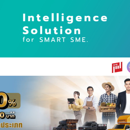
earch
r: