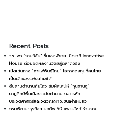
Recent Posts
วช. พา “งานวิจัย” ขึ้นเชลฟ์ขาย เปิดเวที Innovative
House ต่อยอดผลงานวิจัยสู่ตลาดจริง
เปิดเส้นทาง “กาแฟพันธุ์ไทย” โอกาสลงทุนที่คนไทย
เป็นเจ้าของแฟรนไชส์ได้
สืบสานตำนานกุ้ยโจว สัมผัสเสน่ห์ “กุนซานจู”
นาฏศิลป์พื้นเมืองระดับตำนาน ถอดรหัส
ประวัติศาสตร์และจิตวิญญาณชนเผ่าเหมียว
กรมพัฒนาธุรกิจฯ ยกทัพ 50 แฟรนไชส์ ร่วมงาน