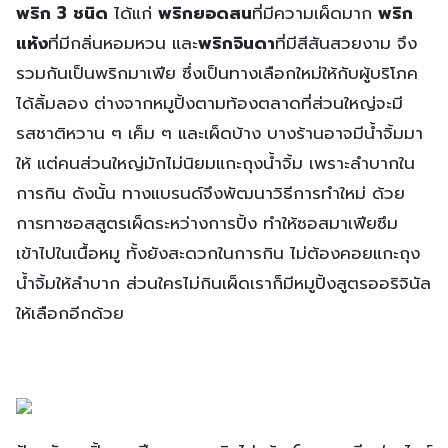
พริก 3 ชนิด
ได้แก่
พริกยอดสน
ที่มีความเผ็ดมาก
พริก
แห้ง
ที่มีกลิ่นหอมหวน และ
พริกจินดา
ที่มีสีสันสวยงาม จึง
รวมกันเป็นพริกมาเฟีย ซึ่งเป็นทางเลือกใหม่ให้กับผู้บริโภค
ได้ลิ้มลอง ต่างจากหมูปิ้งตามท้องตลาดที่ส่วนใหญ่จะมี
รสชาติหวาน ๆ เค็ม ๆ และเผ็ดบ้าง บางร้านอาจมีน้ำจิ้มมา
ให้ แต่คนส่วนใหญ่มักไม่นิยมแกะถุงน้ำจิ้ม เพราะลำบากใน
การกิน ดังนั้น ทางแบรนด์จึงพัฒนาวิธีการทำใหม่ ด้วย
การทาซอสสูตรเผ็ดระหว่างการปิ้ง ทำให้ซอสมาเฟียซึม
เข้าไปในเนื้อหมู ทั้งยังสะดวกในการกิน ไม่ต้องคอยแกะถุง
น้ำจิ้มให้ลำบาก ส่วนใครไม่กินเผ็ดเราก็มีหมูปิ้งสูตรออริจินัล
ให้เลือกอีกด้วย