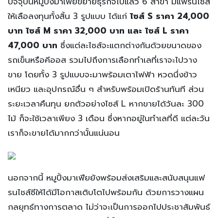
ปัจจุบันหมูปิ้งมาเฟียขยายธุรกิจไปแล้ว 6 สาขา มีแฟรนไชส์
ให้เลือลงทุนทั้งสิ้น 3 รูปแบบ ได้แก่
ไซส์ S ราคา 24,000
บาท ไซส์ M ราคา 32,000 บาท และ ไซส์ L ราคา
47,000 บาท
ซึ่งแต่ละไซส์จะแตกต่างกันด้วยขนาดของ
รถเข็นหรือคีออส รวมไปถึงการเลือกทำเลที่เราจะไปวาง
ขาย โดยทั้ง 3 รูปแบบจะมาพร้อมเตาไฟฟ้า หวดนึ่งข้าว
เหนียว และอุปกรณ์อื่น ๆ สำหรับพร้อมเปิดร้านทันที ส่วน
ระยะเวลาคืนทุน ยกตัวอย่างไซส์ L หากขายได้วันละ 300
ไม้ ก็จะใช้เวลาเพียง 3 เดือน ซึ่งหากอยู่ในทำเลที่ดี แต่ละวัน
เราก็จะขายได้มากกว่านั้นแน่นอน
นอกจากนี้ หมูปิ้งมาเฟียยังพร้อมส่งเสริมและสนับสนุนแฟ
รนไชส์ซีให้ได้มีโอกาสเติบโตไปพร้อมกัน ด้วยการวางแผน
กลยุทธ์ทางการตลาด ไม่ว่าจะเป็นการออกไปประชาสัมพันธ์