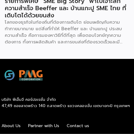
รายการพิเศษ “SME Big Story” พาไปเจาะลึก
ความสำเร็จ Beeffer และ บ้านแกะปู SME ไทย ที่
เติบโตได้ด้วยขนส่ง
โลกของธุรกิจในท้องถิ่นที่ต้องการเติบโต ย่อมเผชิญกับความ
ท้าทายมากมาย แต่สิ่งที่ทำให้ Beeffer และ บ้านแกะปู ประสบ
ความสำเร็จ คือการมองหาวิธีที่ดีที่สุด เพื่อตอบโจทย์ทุกความ
ต้องการ ทั้งการผลิตสินค้า และการขนส่งที่ต้องรวดเร็วและมี
คุณภาพ เราจะพาคุณไปเรียนรู้เคล็ดลับที่ช่วยให้ธุรกิจเหล่านี้เติบโต
ได้อย่างรวดเร็ว พร้อมด้วยผู้ช่วยคนสำคัญอย่าง Inter
Express ที่เป็นพาร์ทเนอร์จัดการเรื่องขนส่งให้เป็นไปอย่างราบรื่น
Beeffer : แบรนด์เนื้อโคขุนพรีเมียมที่ตั้งต้นจากฟาร์มเลี้ยง
วัวในจังหวัดระยอง และขยายสู่การเป็นแบรนด์ที่ได้รับความนิยม
ทั่วประเทศ ความสำเร็จของ Beeffer ไม่ได้เกิดขึ้นจากแค่การมี
วัตถุดิบคุณภาพ แต่ยังมาจากการเลือกใช้ขนส่งที่สามารถรักษา
อุณหภูมิของเนื้อให้สดใหม่และได้มาตรฐานถึงมือลูกค้าในทุก
บริษัท พีเอ็มจี คอร์ปอเรชั่น จำกัด
จังหวัด บ้านแกะปู : ร้านอาหารทะเลในอ่างศิลา กับความสำเร็จ
47,49 ซอยลาดพร้าว 140 ถ.ลาดพร้าว แขวงคลองจั่น เขตบางกะปิ กรุงเทพฯ
ที่มาจากความใส่ใจในคุณภาพสินค้า ตอบโจทย์ painpoint ของ
ลูกค้า และบริการที่ดีเยี่ยม เน้นวัตถุดิบสดใหม่จากทะเล เข้าถึงผู้ซื้อ
ได้อย่างรวดเร็ว ด้วยขนส่งแบบแช่เย็น ที่รักษาความสดได้อย่าง
About Us
Partner with Us
Contact us
สมบูรณ์แบบ ไม่ว่าจะเป็น Beeffer หรือ บ้านแกะปู สิ่งที่ทั้งสอง
แบรนด์มีเหมือนกันคือการเลือกขนส่งควบคุมอุณหภูมิที่มีความ