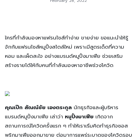
February 28, 2022
ใครที่กำลังมองหาแฟรนไชส์ทำง่าย ขายง่าย ขอแนะนำให้รู้
จักกับแฟรนไชส์หมูปิ้งสไตล์ใหม่ เพราะมีสูตรเด็ดที่ความ
หอม และเผ็ดสะใจ อย่างแบรนด์หมูปิ้งมาเฟีย ช่วยเสริม
สร้างรายได้ให้กับคนที่กำลังมองหาอาชีพช่วงโควิด
คุณเป๊ก สัณณ์ชัย เองตระกูล
นักธุรกิจและผู้บริหาร
แบรนด์หมูปิ้งมาเฟีย เล่าว่า
หมูปิ้งมาเฟีย
เกิดจาก
สถานการณ์โควิดครั้งแรก ๆ ทำให้เราเริ่มคิดทำธุรกิจซอส
พริกมาเฟียออกมาขาย ต่อมาการแพร่ระบาดของโควิดรอบ