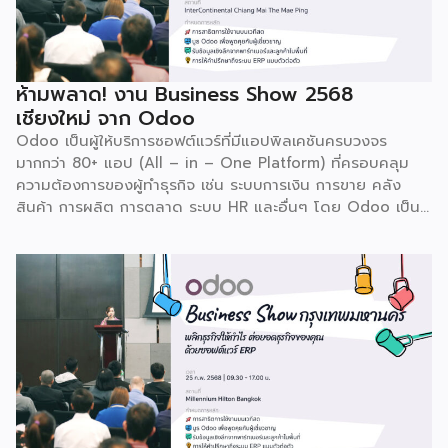
ห้ามพลาด! งาน Business Show 2568
เชียงใหม่ จาก Odoo
Odoo เป็นผู้ให้บริการซอฟต์แวร์ที่มีแอปพิลเคชันครบวงจร
มากกว่า 80+ แอป (All – in – One Platform) ที่ครอบคลุม
ความต้องการของผู้ทำธุรกิจ เช่น ระบบการเงิน การขาย คลัง
สินค้า การผลิต การตลาด ระบบ HR และอื่นๆ โดย Odoo เป็นผู้
ให้บริการซอฟต์แวร์โอเพ่นซอร์ส (Open Source) จากประเทศ
เบลเยี่ยมให้บริการใน 19 แห่งทั่วโลก รวมถึงสหรัฐอเมริกา ฮ่องกง
อินโดนีเซีย และดูไบ ปัจจุบัน Odoo ให้บริการผู้ใช้งานในไทย
มากกว่า 4 แสนราย และมีผู้ใช้งานมากกว่า 6 ล้านคนทั่วเอเชีย ปีนี้
Odoo กลับมาจัดงาน Business Roadshow 2568 ภายใต้
Concept พลิกธุรกิจให้กำไร ต่อยอดธุรกิจของคุณด้วย
ซอฟต์แวร์ ERP ที่มาปลดล็อกทุกธุรกิจในประเทศไทยผ่านการนำ
เทคโนโลยีใหม่สุดล้ำ ยกระดับองค์กรของคุณไปสู่ระบบดิจิทัล
พร้อมกับโอกาสที่จะได้เข้ามาเป็นพาร์ทเนอร์ระดับมืออาชีพร่วมกับ
Odoo […]