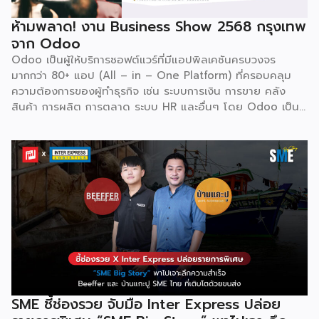
ห้ามพลาด! งาน Business Show 2568 กรุงเทพ
จาก Odoo
Odoo เป็นผู้ให้บริการซอฟต์แวร์ที่มีแอปพิลเคชันครบวงจร
มากกว่า 80+ แอป (All – in – One Platform) ที่ครอบคลุม
ความต้องการของผู้ทำธุรกิจ เช่น ระบบการเงิน การขาย คลัง
สินค้า การผลิต การตลาด ระบบ HR และอื่นๆ โดย Odoo เป็นผู้
ให้บริการซอฟต์แวร์โอเพ่นซอร์ส (Open Source) จากประเทศ
เบลเยี่ยมให้บริการใน 19 แห่งทั่วโลก รวมถึงสหรัฐอเมริกา ฮ่องกง
อินโดนีเซีย และดูไบ ปัจจุบัน Odoo ให้บริการผู้ใช้งานในไทย
มากกว่า 4 แสนราย และมีผู้ใช้งานมากกว่า 6 ล้านคนทั่วเอเชีย ปีนี้
Odoo กลับมาจัดงาน Business Roadshow 2568 ภายใต้
Concept พลิกธุรกิจให้กำไร ต่อยอดธุรกิจของคุณด้วย
ซอฟต์แวร์ ERP ที่มาปลดล็อกทุกธุรกิจในประเทศไทยผ่านการนำ
เทคโนโลยีใหม่สุดล้ำ ยกระดับองค์กรของคุณไปสู่ระบบดิจิทัล
พร้อมกับโอกาสที่จะได้เข้ามาเป็นพาร์ทเนอร์ระดับมืออาชีพร่วมกับ
Odoo […]
SME ชี้ช่องรวย จับมือ Inter Express ปล่อย