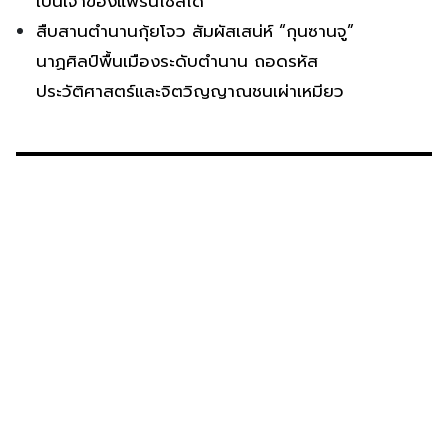
เป็นเจ้าของแฟรนไชส์ได้
สืบสานตำนานกุ้ยโจว สัมผัสเสน่ห์ “กุนซานจู”
นาฏศิลป์พื้นเมืองระดับตำนาน ถอดรหัส
ประวัติศาสตร์และจิตวิญญาณชนเผ่าเหมียว