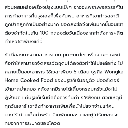
ส่วนผสมหรือเครื่องปรุงแบบเป๊ะๆ อาจจะเพราะพรสวรรค์ใน
การทำอาหารที่บรูซเองก็เพิ่งค้นพบ อาหารที่เขาทำรสชาติ
ถูกปากลูกค้าเป็นอย่างมาก ยอดสั่งซื้อจึงเพิ่มมากขึ้นจนเขา
ต้องจำกัดไม่เกิน 100 กล่องต่อวันเนื่องจากกำลังการผลิต
ทำไหวได้เพียงแค่นี้
ข้อดีของการขายอาหารแบบ pre-order หรือจองล่วงหน้า
คือทำให้สามารถจัดสรรวัตถุดิบได้ลงตัวทำให้ไม่เหลือทิ้ง ไม่
กลายเป็นขยะอาหาร ใช้เวลาเพียง 6 เดือน ธุรกิจ Wongka
Home Cooked Food ของบรูซก็เริ่มอยู่ตัว มีออร์เดอร์
เข้ามาสม่ำเสมอ หลังจากมีรายได้เลี้ยงครอบครัวแม้จะไม่
ฟู่ฟ่านัก แต่บรูซก็เริ่มนึกถึงการคืนกำไรให้สังคม ด้วยเหตุนี้
ทุกวันเสาร์ เขาจึงทำอาหารเพิ่มเพื่อนำไปแจกจ่ายแก่คน
ยากไร้ บ้านเด็กกำพร้า บ้านพักคนชรา และผู้ได้รับผลกระ
ทบจากการระบาดของโควิด