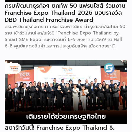
ขายเฉพาะหน้าร้าน นอกจากนี้ ยังมีการสาธิตนำผลิตภัณฑ์ไป
กรมพัฒนาธุรกิจฯ ยกทัพ 50 แฟรนไชส์ ร่วมงาน
แปรรูปเป็นเมนูอาหาร-เครื่องดื่มให้ผู้ร่วมงานเห็นวิธีใช้งานจริง
Franchise Expo Thailand 2026 มอบรางวัล
โดยนำ ‘น้ำผึ้ง’ ที่ไม่ได้นำมาวางขายแบบเดิม ๆ แต่แปรรูปเป็น
DBD Thailand Franchise Award
เครื่องดื่มสเลอปี้ให้ผู้ร่วมงานได้ชิมสดๆ หน้าบูธ เพื่อดึงดูดและ
กรมพัฒนาธุรกิจการค้า กระทรวงพาณิชย์ นำธุรกิจแฟรนไชส์ 50
สร้างประสบการณ์ให้คนในงานได้ทดลองสัมผัสสินค้าจริง และหาก
ราย เข้าร่วมงานใหญ่แห่งปี ‘Franchise Expo Thailand by
ใครสนใจก็สามารถซื้อ หัวเชื้อ กลับไปทำเครื่องดื่มต่อเองที่บ้านได้
Smart SME Expo’ ระหว่างวันที่ 6-9 สิงหาคม 2569 ณ Hall
เช่นกัน […]
6-8 ศูนย์แสดงสินค้าและการประชุมอิมแพ็ค เมืองทองธานี
พร้อมจัดพิธีมอบรางวัล DBD Thailand Franchise Award
2026 ให้แก่ผู้ประกอบธุรกิจแฟรนไชส์ที่อยู่ในการส่งเสริมสนับสนุน
ของกรมฯ นายพูนพงษ์ นัยนาภากรณ์ อธิบดีกรมพัฒนาธุรกิจ
การค้า กระทรวงพาณิชย์ เปิดเผยภายหลังเป็นประธานเปิดงาน
“งานแฟรนไชส์ เอ็กซ์โป ไทยแลนด์ บาย สมาร์ท เอสเอ็มอี เอ็กซ์
โป (Franchise Expo Thailand by Smart SME Expo)” ซึ่ง
เป็นงานแสดงธุรกิจแฟรนไชส์ชั้นนำที่จัดขึ้นโดย บริษัท พีเอ็มจี
คอร์ปอเรชัน จำกัด เพื่อยกระดับศักยภาพของผู้ประกอบการและ
เจ้าของธุรกิจที่ต้องการขยายกิจการผ่านระบบแฟรนไชส์ […]
สตาร์ทวันนี้! Franchise Expo Thailand &