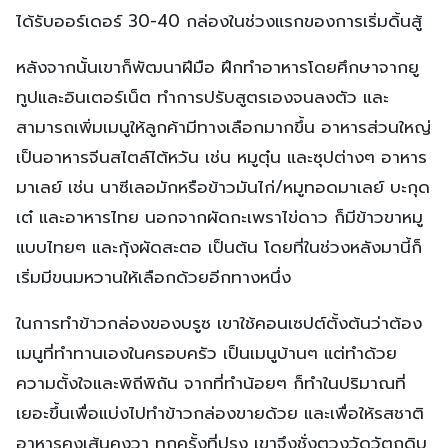
ได้รับออร์เดอร์ 30-40 กล่องในช่วงแรกของการเริ่มดิ้นสู้
หลังจากนั้นเขาก็พัฒนาฝีมือ ฝึกทำอาหารโดยศึกษาจากยู
ทูปและอินเตอร์เน็ต ทำการปรับสูตรเองจนลงตัว และ
สามารถเพิ่มเมนูให้ลูกค้ามีทางเลือกมากขึ้น อาหารส่วนใหญ่
เป็นอาหารจีนสไตล์ไต้หวัน เช่น หมูตุ๋น และซุปต่างๆ อาหาร
มาเลย์ เช่น นาซีเลอมักหรือข้าวมันไก่/หมูทอดมาเลย์ บะกุด
เต๋ และอาหารไทย นอกจากผัดกะเพราไข่ดาว ก็มีข้าวขาหมู
แบบไทยๆ และกุ้งผัดสะตอ เป็นต้น โดยที่ในช่วงหลังมานี้ก็
เริ่มมีขนมหวานให้เลือกด้วยอีกทางหนึ่ง
ในการทำข้าวกล่องของบรูซ เขาใช้คอนเซปต์ตั้งต้นว่าต้อง
เมนูที่ทำทานเองในครอบครัว เป็นเมนูบ้านๆ แต่ทำด้วย
ความตั้งใจและพิถีพิถัน จากที่ทำน้อยๆ ก็ทำในปริมาณที่
เยอะขึ้นเพื่อแบ่งไปทำข้าวกล่องขายด้วย และเพื่อให้รสชาติ
อาหารคงเส้นคงวา ทุกครั้งที่ปรุง เขาจึงชั่งตวงวัดวัตถุดิบ