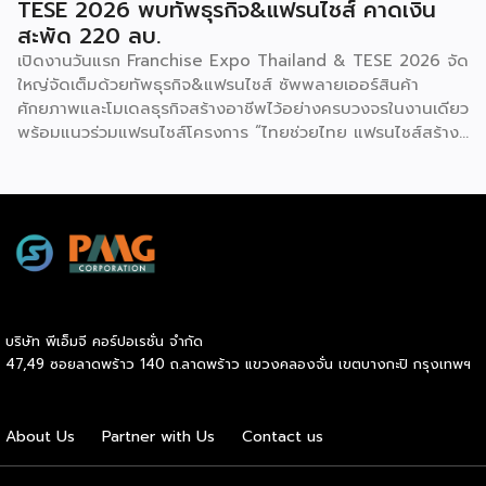
TESE 2026 พบทัพธุรกิจ&แฟรนไชส์ คาดเงิน
สะพัด 220 ลบ.
เปิดงานวันแรก Franchise Expo Thailand & TESE 2026 จัด
ใหญ่จัดเต็มด้วยทัพธุรกิจ&แฟรนไชส์ ซัพพลายเออร์สินค้า
ศักยภาพและโมเดลธุรกิจสร้างอาชีพไว้อย่างครบวงจรในงานเดียว
พร้อมแนวร่วมแฟรนไชส์โครงการ “ไทยช่วยไทย แฟรนไชส์สร้าง
อาชีพ พลัส” ที่รัฐช่วยจ่ายค่าแฟรนไชส์ 50% มาเสริมทัพในงาน
รวมกว่า 250 บูธ บนพื้นที่ 15,000 ตารางเมตร หวังเป็นทาง
เลือกสร้างรายได้เพิ่มและพยุงเศรษฐกิจไทยให้ฟื้นตัว เสิร์ฟครบ
จบในงานด้วยสินเชื่อ และทำเลทองทั่วประเทศ พร้อมเสวนาให้
ความรู้โดยผู้ทรงคุณวุฒิคับคั่ง และกิจกรรมเจรจาจับคู่ธุรกิจทั้งใน
และต่างประเทศ งานจัดต่อเนื่องระหว่างวันที่ 6-9 สิงหาคมนี้ ที่
ฮอลล์ 6-8 อิมแพ็คเมืองทองธานี คาดเม็ดเงินสะพัดในงานราว
220 ล้านบาท นายพูนพงษ์ นัยนาภากรณ์ อธิบดีกรมพัฒนา
บริษัท พีเอ็มจี คอร์ปอเรชั่น จำกัด
ธุรกิจการค้า กระทรวงพาณิชย์ กล่าวว่า งาน ” Franchise Expo
47,49 ซอยลาดพร้าว 140 ถ.ลาดพร้าว แขวงคลองจั่น เขตบางกะปิ กรุงเทพฯ
Thailand & Thailand E-Commerce Selection Expo
(TESE 2026) เป็นเวทีแสดงธุรกิจแฟรนไชส์และโซลูชั่นส์แบบครบ
วงจร […]
About Us
Partner with Us
Contact us