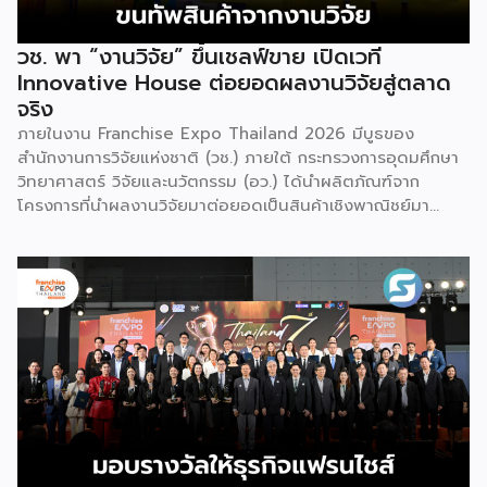
วช. พา “งานวิจัย” ขึ้นเชลฟ์ขาย เปิดเวที
Innovative House ต่อยอดผลงานวิจัยสู่ตลาด
จริง
ภายในงาน Franchise Expo Thailand 2026 มีบูธของ
สำนักงานการวิจัยแห่งชาติ (วช.) ภายใต้ กระทรวงการอุดมศึกษา
วิทยาศาสตร์ วิจัยและนวัตกรรม (อว.) ได้นำผลิตภัณฑ์จาก
โครงการที่นำผลงานวิจัยมาต่อยอดเป็นสินค้าเชิงพาณิชย์มา
แสดง พร้อมจัดจำหน่ายให้กับผู้ที่สนใจได้เลือกซื้อ สำหรับ วช.
มีภารกิจหลัก คือการให้ทุนวิจัย ดูแลเรื่องการวิจัยในภาพรวม รวม
ถึงการให้รางวัล และสนับสนุนนักวิจัย ตั้งแต่ระดับเยาวชนไปจนถึง
นักวิจัยอาวุโส แน่นอนว่านี่เป็นหน่วยงานผู้อยู่เบื้องหลังงานวิจัย
ไทยตั้งแต่ต้นน้ำยันปลายน้ำ กิจกรรมที่นำมาจัดแสดงในบูธ
ครั้งนี้เป็นส่วนหนึ่งของทุนที่ วช. สนับสนุนภายใต้ชุดโครงการ
Innovative House ซึ่งมีเป้าหมายชัดเจน คือการแนะแนวและ
สนับสนุนให้ผู้ประกอบการนำนวัตกรรมที่ต่อยอดมาจากงานวิจัย
ไปพัฒนาต่อจนสามารถขายได้จริงในเชิงพาณิชย์ ไม่ใช่แค่งาน
วิจัยที่อยู่ในห้องแล็บ โดยสินค้าที่นำมาโชว์ในบูธจึงเป็นผลิตภัณฑ์
ที่ “พร้อมขาย” แล้วจริงๆ บางแบรนด์ขายออนไลน์ บางแบรนด์