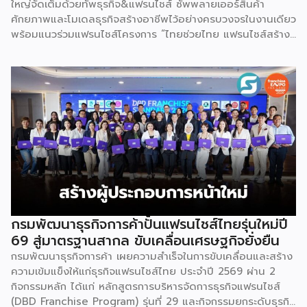
ใหญ่จัดเต็มด้วยทัพธุรกิจ&แฟรนไชส์ ซัพพลายเออร์สินค้า
ศักยภาพและโมเดลธุรกิจสร้างอาชีพไว้อย่างครบวงจรในงานเดียว
พร้อมแนวร่วมแฟรนไชส์โครงการ “ไทยช่วยไทย แฟรนไชส์สร้าง
อาชีพ พลัส” ที่รัฐช่วยจ่ายค่าแฟรนไชส์ 50% มาเสริมทัพในงาน
รวมกว่า 250 บูธ บนพื้นที่ 15,000 ตารางเมตร หวังเป็นทาง
เลือกสร้างรายได้เพิ่มและพยุงเศรษฐกิจไทยให้ฟื้นตัว เสิร์ฟครบ
จบในงานด้วยสินเชื่อ และทำเลทองทั่วประเทศ พร้อมเสวนาให้
ความรู้โดยผู้ทรงคุณวุฒิคับคั่ง และกิจกรรมเจรจาจับคู่ธุรกิจทั้งใน
และต่างประเทศ งานจัดต่อเนื่องระหว่างวันที่ 6-9 สิงหาคมนี้ ที่
ฮอลล์ 6-8 อิมแพ็คเมืองทองธานี คาดเม็ดเงินสะพัดในงานราว
220 ล้านบาท นายพูนพงษ์ นัยนาภากรณ์ อธิบดีกรมพัฒนา
ธุรกิจการค้า กระทรวงพาณิชย์ กล่าวว่า งาน ” Franchise Expo
Thailand & Thailand E-Commerce Selection Expo
(TESE 2026) เป็นเวทีแสดงธุรกิจแฟรนไชส์และโซลูชั่นส์แบบครบ
วงจร […]
กรมพัฒนาธุรกิจการค้าปั้นแฟรนไชส์ไทยรุ่นใหม่ปี
69 สู่มาตรฐานสากล ขับเคลื่อนเศรษฐกิจยั่งยืน
กรมพัฒนาธุรกิจการค้า เผยความสำเร็จในการขับเคลื่อนและสร้าง
ความเข้มแข็งให้แก่ธุรกิจแฟรนไชส์ไทย ประจำปี 2569 ผ่าน 2
กิจกรรมหลัก ได้แก่ หลักสูตรการบริหารจัดการธุรกิจแฟรนไชส์
(DBD Franchise Program) รุ่นที่ 29 และกิจกรรมยกระดับธุรกิจ