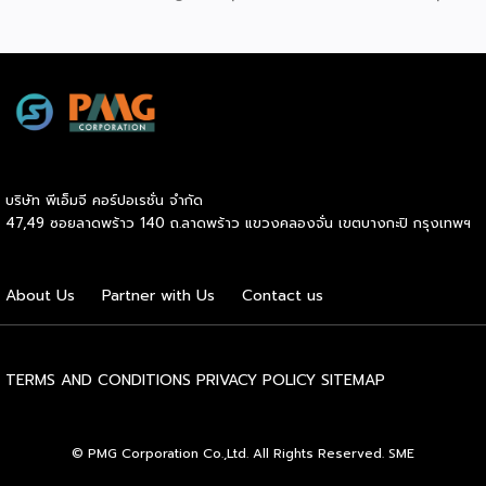
สู่เกณฑ์มาตรฐานคุณภาพการบริหารจัดการธุรกิจแฟรนไชส์
(Franchise Standard) มุ่งเป้าบ่มเพาะศักยภาพผู้ประกอบการราย
ใหม่ พร้อมการันตีคุณภาพมาตรฐานเพื่อสร้างความเชี่ยวชาญและ
ความน่าเชื่อถือในตลาดโลก นายพูนพงษ์ นัยนาภากรณ์ อธิบดี
กรมพัฒนาธุรกิจการค้า กระทรวงพาณิชย์ เปิดเผยภายหลังเป็น
ประธานมอบประกาศนียบัตรแก่ผู้ประกอบการแฟรนไชส์ใน 2
กิจกรรมว่า “ขอแสดงความยินดีกับทุกกิจการที่ได้รับ
ประกาศนียบัตรในวันนี้ (วันพุธที่ 15 กรกฎาคม 2569) โดย
บริษัท พีเอ็มจี คอร์ปอเรชั่น จำกัด
กิจกรรมแรกเป็นการอบรมหลักสูตรการบริหารจัดการธุรกิจแฟรน
47,49 ซอยลาดพร้าว 140 ถ.ลาดพร้าว แขวงคลองจั่น เขตบางกะปิ กรุงเทพฯ
ไชส์ (DBD Franchise Program: DBD-FP) รุ่นที่ 29 ซึ่งเป็น
หลักสูตรระยะยาวที่จัดขึ้นตั้งแต่วันที่ 3 ธันวาคม 2568 – วันที่ 2
เมษายน 2569 รวม 23 วัน โดยได้รับเกียรติจากวิทยากรผู้ทรง
About Us
Partner with Us
Contact us
คุณวุฒิจากภาครัฐ ภาคเอกชน และสถาบันการศึกษา ที่มาร่วมบ่ม
เพาะความรู้เชิงปฏิบัติการให้แก่ผู้ประกอบธุรกิจแฟรนไชส์อย่างเข้ม
ข้นรวม […]
TERMS AND CONDITIONS
PRIVACY POLICY
SITEMAP
© PMG Corporation Co.,Ltd. All Rights Reserved. SME