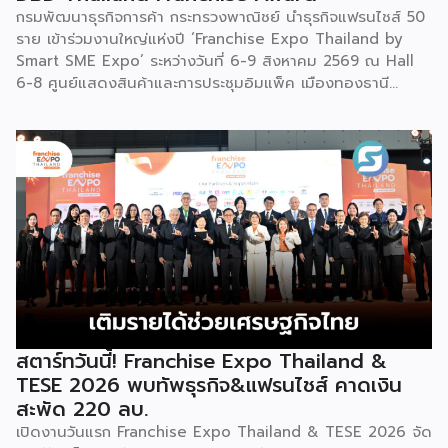
กรมพัฒนาธุรกิจการค้า กระทรวงพาณิชย์ นำธุรกิจแฟรนไชส์ 50
ราย เข้าร่วมงานใหญ่แห่งปี ‘Franchise Expo Thailand by
Smart SME Expo’ ระหว่างวันที่ 6-9 สิงหาคม 2569 ณ Hall
6-8 ศูนย์แสดงสินค้าและการประชุมอิมแพ็ค เมืองทองธานี
พร้อมจัดพิธีมอบรางวัล DBD Thailand Franchise Award
2026 ให้แก่ผู้ประกอบธุรกิจแฟรนไชส์ที่อยู่ในการส่งเสริมสนับสนุน
ของกรมฯ นายพูนพงษ์ นัยนาภากรณ์ อธิบดีกรมพัฒนาธุรกิจ
การค้า กระทรวงพาณิชย์ เปิดเผยภายหลังเป็นประธานเปิดงาน
“งานแฟรนไชส์ เอ็กซ์โป ไทยแลนด์ บาย สมาร์ท เอสเอ็มอี เอ็กซ์
โป (Franchise Expo Thailand by Smart SME Expo)” ซึ่ง
เป็นงานแสดงธุรกิจแฟรนไชส์ชั้นนำที่จัดขึ้นโดย บริษัท พีเอ็มจี
คอร์ปอเรชัน จำกัด เพื่อยกระดับศักยภาพของผู้ประกอบการและ
เจ้าของธุรกิจที่ต้องการขยายกิจการผ่านระบบแฟรนไชส์ […]
สตาร์ทวันนี้! Franchise Expo Thailand &
TESE 2026 พบทัพธุรกิจ&แฟรนไชส์ คาดเงิน
สะพัด 220 ลบ.
เปิดงานวันแรก Franchise Expo Thailand & TESE 2026 จัด