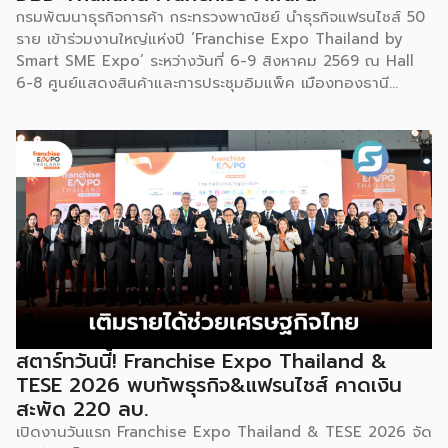
กรมพัฒนาธุรกิจการค้า กระทรวงพาณิชย์ นำธุรกิจแฟรนไชส์ 50
ราย เข้าร่วมงานใหญ่แห่งปี ‘Franchise Expo Thailand by
Smart SME Expo’ ระหว่างวันที่ 6-9 สิงหาคม 2569 ณ Hall
6-8 ศูนย์แสดงสินค้าและการประชุมอิมแพ็ค เมืองทองธานี
พร้อมจัดพิธีมอบรางวัล DBD Thailand Franchise Award
2026 ให้แก่ผู้ประกอบธุรกิจแฟรนไชส์ที่อยู่ในการส่งเสริมสนับสนุน
ของกรมฯ นายพูนพงษ์ นัยนาภากรณ์ อธิบดีกรมพัฒนาธุรกิจ
การค้า กระทรวงพาณิชย์ เปิดเผยภายหลังเป็นประธานเปิดงาน
“งานแฟรนไชส์ เอ็กซ์โป ไทยแลนด์ บาย สมาร์ท เอสเอ็มอี เอ็กซ์
โป (Franchise Expo Thailand by Smart SME Expo)” ซึ่ง
เป็นงานแสดงธุรกิจแฟรนไชส์ชั้นนำที่จัดขึ้นโดย บริษัท พีเอ็มจี
คอร์ปอเรชัน จำกัด เพื่อยกระดับศักยภาพของผู้ประกอบการและ
เจ้าของธุรกิจที่ต้องการขยายกิจการผ่านระบบแฟรนไชส์ […]
สตาร์ทวันนี้! Franchise Expo Thailand &
TESE 2026 พบทัพธุรกิจ&แฟรนไชส์ คาดเงิน
สะพัด 220 ลบ.
เปิดงานวันแรก Franchise Expo Thailand & TESE 2026 จัด