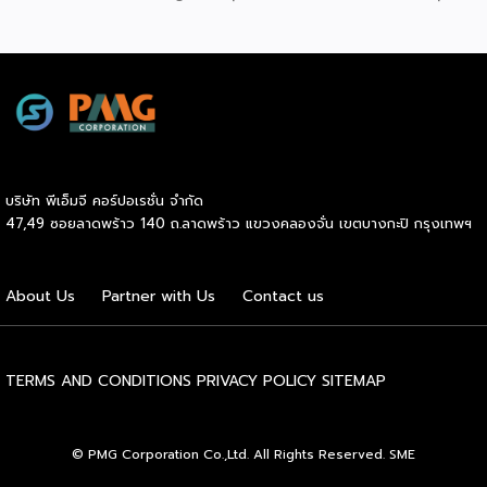
สู่เกณฑ์มาตรฐานคุณภาพการบริหารจัดการธุรกิจแฟรนไชส์
(Franchise Standard) มุ่งเป้าบ่มเพาะศักยภาพผู้ประกอบการราย
ใหม่ พร้อมการันตีคุณภาพมาตรฐานเพื่อสร้างความเชี่ยวชาญและ
ความน่าเชื่อถือในตลาดโลก นายพูนพงษ์ นัยนาภากรณ์ อธิบดี
กรมพัฒนาธุรกิจการค้า กระทรวงพาณิชย์ เปิดเผยภายหลังเป็น
ประธานมอบประกาศนียบัตรแก่ผู้ประกอบการแฟรนไชส์ใน 2
กิจกรรมว่า “ขอแสดงความยินดีกับทุกกิจการที่ได้รับ
ประกาศนียบัตรในวันนี้ (วันพุธที่ 15 กรกฎาคม 2569) โดย
บริษัท พีเอ็มจี คอร์ปอเรชั่น จำกัด
กิจกรรมแรกเป็นการอบรมหลักสูตรการบริหารจัดการธุรกิจแฟรน
47,49 ซอยลาดพร้าว 140 ถ.ลาดพร้าว แขวงคลองจั่น เขตบางกะปิ กรุงเทพฯ
ไชส์ (DBD Franchise Program: DBD-FP) รุ่นที่ 29 ซึ่งเป็น
หลักสูตรระยะยาวที่จัดขึ้นตั้งแต่วันที่ 3 ธันวาคม 2568 – วันที่ 2
เมษายน 2569 รวม 23 วัน โดยได้รับเกียรติจากวิทยากรผู้ทรง
About Us
Partner with Us
Contact us
คุณวุฒิจากภาครัฐ ภาคเอกชน และสถาบันการศึกษา ที่มาร่วมบ่ม
เพาะความรู้เชิงปฏิบัติการให้แก่ผู้ประกอบธุรกิจแฟรนไชส์อย่างเข้ม
ข้นรวม […]
TERMS AND CONDITIONS
PRIVACY POLICY
SITEMAP
© PMG Corporation Co.,Ltd. All Rights Reserved. SME