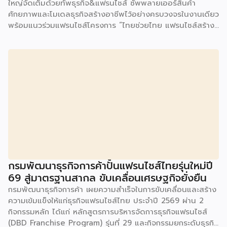
ใหญ่จัดเต็มด้วยทัพธุรกิจ&แฟรนไชส์ ซัพพลายเออร์สินค้า
ศักยภาพและโมเดลธุรกิจสร้างอาชีพไว้อย่างครบวงจรในงานเดียว
พร้อมแนวร่วมแฟรนไชส์โครงการ “ไทยช่วยไทย แฟรนไชส์สร้าง
อาชีพ พลัส” ที่รัฐช่วยจ่ายค่าแฟรนไชส์ 50% มาเสริมทัพในงาน
รวมกว่า 250 บูธ บนพื้นที่ 15,000 ตารางเมตร หวังเป็นทาง
เลือกสร้างรายได้เพิ่มและพยุงเศรษฐกิจไทยให้ฟื้นตัว เสิร์ฟครบ
จบในงานด้วยสินเชื่อ และทำเลทองทั่วประเทศ พร้อมเสวนาให้
ความรู้โดยผู้ทรงคุณวุฒิคับคั่ง และกิจกรรมเจรจาจับคู่ธุรกิจทั้งใน
และต่างประเทศ งานจัดต่อเนื่องระหว่างวันที่ 6-9 สิงหาคมนี้ ที่
ฮอลล์ 6-8 อิมแพ็คเมืองทองธานี คาดเม็ดเงินสะพัดในงานราว
220 ล้านบาท นายพูนพงษ์ นัยนาภากรณ์ อธิบดีกรมพัฒนา
ธุรกิจการค้า กระทรวงพาณิชย์ กล่าวว่า งาน ” Franchise Expo
Thailand & Thailand E-Commerce Selection Expo
(TESE 2026) เป็นเวทีแสดงธุรกิจแฟรนไชส์และโซลูชั่นส์แบบครบ
วงจร […]
กรมพัฒนาธุรกิจการค้าปั้นแฟรนไชส์ไทยรุ่นใหม่ปี
69 สู่มาตรฐานสากล ขับเคลื่อนเศรษฐกิจยั่งยืน
กรมพัฒนาธุรกิจการค้า เผยความสำเร็จในการขับเคลื่อนและสร้าง
ความเข้มแข็งให้แก่ธุรกิจแฟรนไชส์ไทย ประจำปี 2569 ผ่าน 2
กิจกรรมหลัก ได้แก่ หลักสูตรการบริหารจัดการธุรกิจแฟรนไชส์
(DBD Franchise Program) รุ่นที่ 29 และกิจกรรมยกระดับธุรกิจ