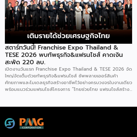
โป (Franchise Expo Thailand by Smart SME Expo)” ซึ่ง
เป็นงานแสดงธุรกิจแฟรนไชส์ชั้นนำที่จัดขึ้นโดย บริษัท พีเอ็มจี
คอร์ปอเรชัน จำกัด เพื่อยกระดับศักยภาพของผู้ประกอบการและ
เจ้าของธุรกิจที่ต้องการขยายกิจการผ่านระบบแฟรนไชส์ […]
สตาร์ทวันนี้! Franchise Expo Thailand &
TESE 2026 พบทัพธุรกิจ&แฟรนไชส์ คาดเงิน
สะพัด 220 ลบ.
เปิดงานวันแรก Franchise Expo Thailand & TESE 2026 จัด
ใหญ่จัดเต็มด้วยทัพธุรกิจ&แฟรนไชส์ ซัพพลายเออร์สินค้า
ศักยภาพและโมเดลธุรกิจสร้างอาชีพไว้อย่างครบวงจรในงานเดียว
พร้อมแนวร่วมแฟรนไชส์โครงการ “ไทยช่วยไทย แฟรนไชส์สร้าง
อาชีพ พลัส” ที่รัฐช่วยจ่ายค่าแฟรนไชส์ 50% มาเสริมทัพในงาน
รวมกว่า 250 บูธ บนพื้นที่ 15,000 ตารางเมตร หวังเป็นทาง
เลือกสร้างรายได้เพิ่มและพยุงเศรษฐกิจไทยให้ฟื้นตัว เสิร์ฟครบ
จบในงานด้วยสินเชื่อ และทำเลทองทั่วประเทศ พร้อมเสวนาให้
ความรู้โดยผู้ทรงคุณวุฒิคับคั่ง และกิจกรรมเจรจาจับคู่ธุรกิจทั้งใน
และต่างประเทศ งานจัดต่อเนื่องระหว่างวันที่ 6-9 สิงหาคมนี้ ที่
ฮอลล์ 6-8 อิมแพ็คเมืองทองธานี คาดเม็ดเงินสะพัดในงานราว