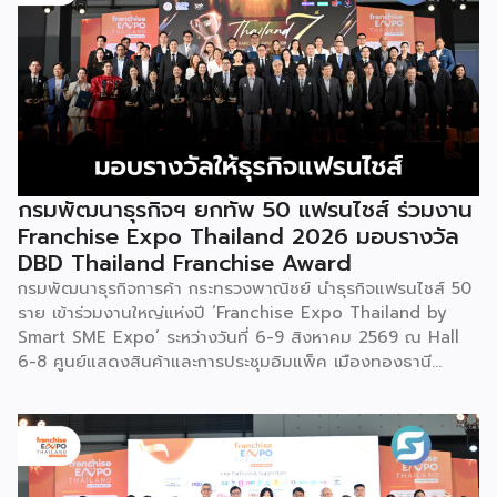
ไทยตั้งแต่ต้นน้ำยันปลายน้ำ กิจกรรมที่นำมาจัดแสดงในบูธ
ครั้งนี้เป็นส่วนหนึ่งของทุนที่ วช. สนับสนุนภายใต้ชุดโครงการ
Innovative House ซึ่งมีเป้าหมายชัดเจน คือการแนะแนวและ
สนับสนุนให้ผู้ประกอบการนำนวัตกรรมที่ต่อยอดมาจากงานวิจัย
ไปพัฒนาต่อจนสามารถขายได้จริงในเชิงพาณิชย์ ไม่ใช่แค่งาน
วิจัยที่อยู่ในห้องแล็บ โดยสินค้าที่นำมาโชว์ในบูธจึงเป็นผลิตภัณฑ์
ที่ “พร้อมขาย” แล้วจริงๆ บางแบรนด์ขายออนไลน์ บางแบรนด์
ขายเฉพาะหน้าร้าน นอกจากนี้ ยังมีการสาธิตนำผลิตภัณฑ์ไป
กรมพัฒนาธุรกิจฯ ยกทัพ 50 แฟรนไชส์ ร่วมงาน
แปรรูปเป็นเมนูอาหาร-เครื่องดื่มให้ผู้ร่วมงานเห็นวิธีใช้งานจริง
Franchise Expo Thailand 2026 มอบรางวัล
โดยนำ ‘น้ำผึ้ง’ ที่ไม่ได้นำมาวางขายแบบเดิม ๆ แต่แปรรูปเป็น
DBD Thailand Franchise Award
เครื่องดื่มสเลอปี้ให้ผู้ร่วมงานได้ชิมสดๆ หน้าบูธ เพื่อดึงดูดและ
กรมพัฒนาธุรกิจการค้า กระทรวงพาณิชย์ นำธุรกิจแฟรนไชส์ 50
สร้างประสบการณ์ให้คนในงานได้ทดลองสัมผัสสินค้าจริง และหาก
ราย เข้าร่วมงานใหญ่แห่งปี ‘Franchise Expo Thailand by
ใครสนใจก็สามารถซื้อ หัวเชื้อ กลับไปทำเครื่องดื่มต่อเองที่บ้านได้
Smart SME Expo’ ระหว่างวันที่ 6-9 สิงหาคม 2569 ณ Hall
เช่นกัน […]
6-8 ศูนย์แสดงสินค้าและการประชุมอิมแพ็ค เมืองทองธานี
พร้อมจัดพิธีมอบรางวัล DBD Thailand Franchise Award
2026 ให้แก่ผู้ประกอบธุรกิจแฟรนไชส์ที่อยู่ในการส่งเสริมสนับสนุน
ของกรมฯ นายพูนพงษ์ นัยนาภากรณ์ อธิบดีกรมพัฒนาธุรกิจ
การค้า กระทรวงพาณิชย์ เปิดเผยภายหลังเป็นประธานเปิดงาน
“งานแฟรนไชส์ เอ็กซ์โป ไทยแลนด์ บาย สมาร์ท เอสเอ็มอี เอ็กซ์