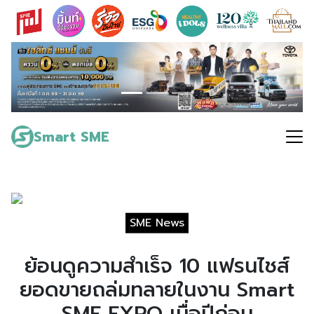
Skip
to
content
Search
for:
Smart SME
SME News
ย้อนดูความสำเร็จ 10 แฟรนไชส์
ยอดขายถล่มทลายในงาน Smart
SME EXPO เมื่อปีก่อน