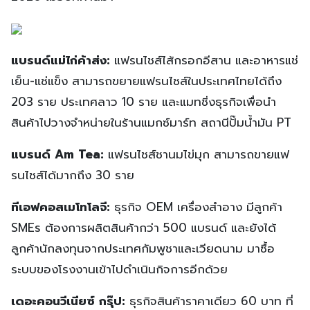
แบรนด์แม่ไก่ค้าส่ง:
แฟรนไชส์ไส้กรอกอีสาน และอาหารแช่
เย็น-แช่แข็ง สามารถขยายแฟรนไชส์ในประเทศไทยได้ถึง
203 ราย ประเทศลาว 10 ราย และแมทชิ่งธุรกิจเพื่อนำ
สินค้าไปวางจำหน่ายในร้านแมกซ์มาร์ท สถานีปั๊มน้ำมัน PT
แบรนด์ Am Tea:
แฟรนไชส์ชานมไข่มุก สามารถขายแฟ
รนไชส์ได้มากถึง 30 ราย
ทีเอฟคอสเมโทโลจี:
ธุรกิจ OEM เครื่องสำอาง มีลูกค้า
SMEs ต้องการผลิตสินค้ากว่า 500 แบรนด์ และยังได้
ลูกค้านักลงทุนจากประเทศกัมพูชาและเวียดนาม มาซื้อ
ระบบของโรงงานเข้าไปดำเนินกิจการอีกด้วย
เดอะคอนวีเนียซ์ กรุ๊ป:
ธุรกิจสินค้าราคาเดียว 60 บาท ที่