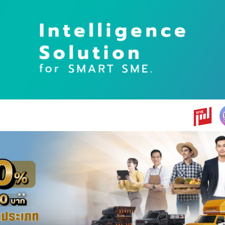
earch
r: