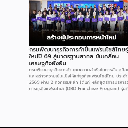
กรมพัฒนาธุรกิจการค้าปั้นแฟรนไชส์ไทยรุ
ใหม่ปี 69 สู่มาตรฐานสากล ขับเคลื่อน
เศรษฐกิจยั่งยืน
กรมพัฒนาธุรกิจการค้า เผยความสำเร็จในการขับเคลื่อ
และสร้างความเข้มแข็งให้แก่ธุรกิจแฟรนไชส์ไทย ประจำ
2569 ผ่าน 2 กิจกรรมหลัก ได้แก่ หลักสูตรการบริหาร
การธุรกิจแฟรนไชส์ (DBD Franchise Program) รุ่นที
29 และกิจกรรมยกระดับธุรกิจสู่เกณฑ์มาตรฐานคุณภา
การบริหารจัดการธุรกิจแฟรนไชส์ (Franchise
Standard) มุ่งเป้าบ่มเพาะศักยภาพผู้ประกอบการรายให
พร้อมการันตีคุณภาพมาตรฐานเพื่อสร้างความเชี่ยวช
และความน่าเชื่อถือในตลาดโลก นายพูนพงษ์ นัยนา
กรณ์ อธิบดีกรมพัฒนาธุรกิจการค้า กระทรวงพาณิชย์