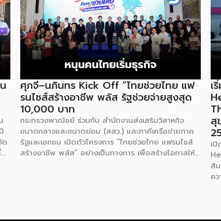
่น
ศุภจี–นภินทร Kick Off “ไทยช่วยไทย แฟ
เร
รนไชส์สร้างอาชีพ พลัส รัฐช่วยจ่ายสูงสุด
H
10,000 บาท
Th
สุ
น
กระทรวงพาณิชย์ ร่วมกับ สำนักงานส่งเสริมวิสาหกิจ
25
ปี
ขนาดกลางและขนาดย่อม (สสว.) และภาคีเครือข่ายภาค
จัด
รัฐและเอกชน เปิดตัวโครงการ “ไทยช่วยไทย แฟรนไชส์
เป
่
สร้างอาชีพ พลัส” อย่างเป็นทางการ เพื่อสร้างโอกาสให้
He
พ
ประชาชนและผู้ประกอบการรายย่อยสามารถเริ่มต้นธุรกิจ
สิ
แฟรนไชส์ได้ง่ายขึ้น ผ่านมาตรการสนับสนุนทั้งเงิน
คว
ม่
อุดหนุน พื้นที่ค้าขาย แหล่งเงินทุน และการเชื่อมโยง
กี
าญ
ตลาดดิจิทัล เพื่อสร้างอาชีพ เพิ่มรายได้ และเสริมความ
พร้
ภา
เข้มแข็งให้เศรษฐกิจฐานราก นางศุภจี สุธรรมพันธุ์ รอง
300
นายกรัฐมนตรีและรัฐมนตรีว่าการกระทรวงพาณิชย์ เป็น
คุ