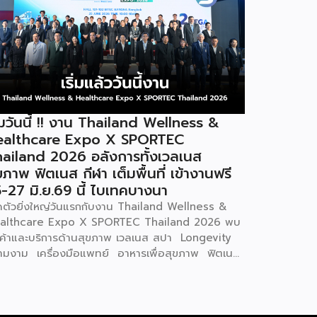
ิ่มวันนี้ !! งาน Thailand Wellness &
ealthcare Expo X SPORTEC
ailand 2026 อลังการทั้งเวลเนส
ขภาพ ฟิตเนส กีฬา เต็มพื้นที่ เข้างานฟรี
-27 มิ.ย.69 นี้ ไบเทคบางนา
ิดตัวยิ่งใหญ่วันแรกกับงาน Thailand Wellness &
althcare Expo X SPORTEC Thailand 2026 พบ
นค้าและบริการด้านสุขภาพ เวลเนส สปา Longevity
ามงาม เครื่องมือแพทย์ อาหารเพื่อสุขภาพ ฟิตเนส
ฬา และนวัตกรรมเพื่อคุณภาพชีวิตแห่งอนาคต ที่
อมใจจัดโปรโมชั่นพิเศษช่วงกลางปีเต็มพื้นที่รวมกว่า
 บูธ เต็มอิ่มกับเสวนาให้ความรู้โดยวิทยากรผู้ทรง
ณวุฒิจากเมืองไทยและต่างประเทศตลอดทั้งสามวัน