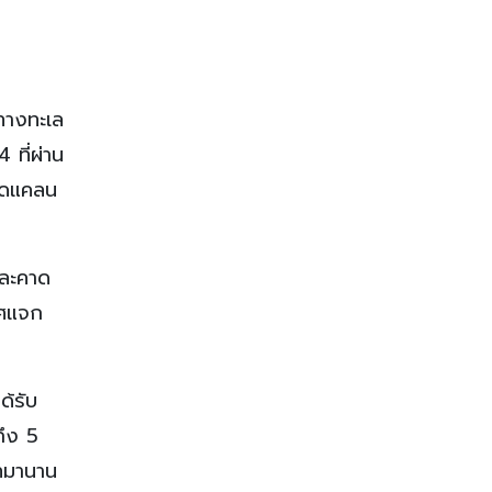
งทางทะเล
ที่ผ่าน
ขาดแคลน
และคาด
าศแจก
ด้รับ
ถึง 5
ัทมานาน