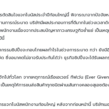
ารตัดสินใจแจกโบนัสประจำปีก้อนใหญ่นี้ พิจารณาจากปัจจัย
กสถานการณ์ระบาด บริษัทมีผลประกอบการที่ดีมากในช่วงเวลาดั
บพนักงานเนื่องจากประสบปัญหาภาวะเศรษฐกิจย่ำแย่ เป็นเหตุ
นี้
ตสาหกรรมชิปปิ้งจะกอบโกยผลกำไรในช่วงการระบาด ทว่า ยังมี
ซึ่งอนาคตไม่อาจรับประกันได้ว่า ธุรกิจชิปปิ้งจะได้รับผลก
รู้จักไปทั่วโลก จากเหตุการณ์เรือเอเวอร์ กีฟเว่น (Ever Given
 เป็นเหตุให้การขนส่งสินค้าทุกชนิดผ่านเส้นทางคลองสุเอซต้อ
เผยการแจกโบนัสพนักงานก้อนใหญ่ หลังจากก่อนหน้านี้ บริษัทเมอ