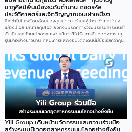
สืบสานตำนานกุ้ยโจว สัมผัสเสน่ห์ “กุนซานจู”
นาฏศิลป์พื้นเมืองระดับตำนาน ถอดรหัส
ประวัติศาสตร์และจิตวิญญาณชนเผ่าเหมียว
ลึกเข้าไปในวงโอบล้อมของขุนเขา ณ ตำบลจู๋ฉ่าง อำเภอน่ายง
เมืองปี้เจี๋ย มณฑลกุ้ยโจว ยังคงมีมรดกทางวัฒนธรรมการเต้นรำ
อันเป็นเอกลักษณ์ของชนเผ่าเหมียว ที่ได้รับการสืบทอดจากรุ่นสู่
รุ่นมาอย่างยาวนาน ศิลปะการแสดงอันโดดเด่นนี้มีชื่อเรียกว่ากุน
ซานจู (Gunshanzhu) หรือเจ้าของฉายา “ไข่มุกแห่งที่ราบสูงกุ้ย
โจว” ซึ่งทรงคุณค่าเป็นยิ่งกว่าการแสดง เพราะทำหน้าที่จดบันทึก
ประวัติศาสตร์การอพยพย้ายถิ่นฐาน สะท้อนภูมิปัญญาทาง
วัฒนธรรมอันรุ่มรวย และตอกย้ำจิตวิญญาณอันแข็งแกร่งของ
ชนเผ่าเหมียวไว้ได้อย่างงดงาม ตำนานเล่าว่า ยามอพยพย้าย
ถิ่นฐานในอดีตกาล เส้นทางของชาวเหมียวต้องเผชิญกับเทือกเขา
สูงชันและพงหนามรกร้าง เพื่อเปิดทางให้เพื่อนพ้องเดินทางผ่าน
พงไพร เหล่าผู้กล้าหาญจึงใช้ร่างกายของตนกลิ้งทับพงหนาม
อย่างไม่เกรงกลัวเพื่อถางทางให้คนในเผ่า ด้วยเหตุนี้ คนรุ่นหลังจึง
ได้จำลองท่วงท่าการกลิ้งตัวดังกล่าวมาต่อยอดและรังสรรค์เป็น
ระบำลู่เซิงอันเป็นเอกลักษณ์ เพื่อรำลึกถึงความกล้าหาญและหยาด
เหงื่อแรงกายของบรรพบุรุษ โดยทุกท่วงท่าการกลิ้งตัวคือการ
Yili Group เดินหน้านวัตกรรมและความร่วมมือ
คารวะต่อบรรพชน และทุกการกระโดดสะท้อนถึงจิตวิญญาณอัน
สร้างระบบนิเวศอุตสาหกรรมนมโลกอย่างยั่งยืน
แรงกล้าของชนเผ่าเหมียว กุนซานจูถือเป็นหนึ่งในศิลปะการ