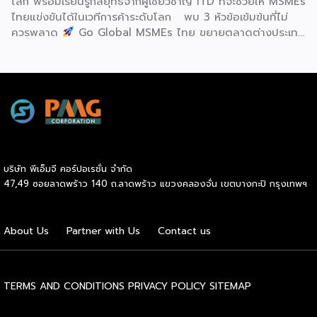
โลก พร้อมเรียนรู้กลยุทธ์จากผู้เชี่ยวชาญ ITD ที่จะช่วยให้ MSMEs
องค์กรระดับแถวหน้าอย่าง Yili Group […]
ไทยแข่งขันได้ในเวทีการค้าระดับโลก พบ 3 หัวข้อเข้มข้นที่ไม่
ควรพลาด
Go Global MSMEs ไทย ขยายตลาดต่างประเทศ
อย่างมั่นใจ
Green & ESG ปรับธุรกิจให้พร้อมรับกติกาการ
ค้าใหม่ สร้างความได้เปรียบในการแข่งขัน Cross Border E-
Commerce เปิดตลาดจีน ติดอาวุธ SMEs ไทย สู่ผู้บริโภค
ออนไลน์ ครบทั้งความรู้ เทรนด์ และโอกาสใหม่สำหรับเจ้าของ
ธุรกิจ ผู้ประกอบการ และผู้ที่กำลังวางแผนขยายตลาด
7
สิงหาคม 2569 | 10.00 – 12.15 น.
Franchise […]
บริษัท พีเอ็มจี คอร์ปอเรชั่น จำกัด
47,49 ซอยลาดพร้าว 140 ถ.ลาดพร้าว แขวงคลองจั่น เขตบางกะปิ กรุงเทพฯ
About Us
Partner with Us
Contact us
TERMS AND CONDITIONS
PRIVACY POLICY
SITEMAP