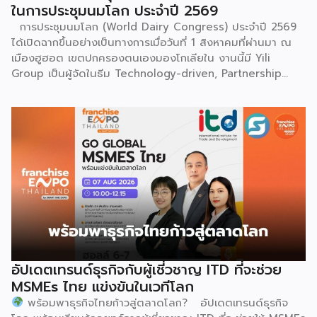
ในการประชุมนมโลก ประจำปี 2569
เต้นรำที่ปราบเซียนและท้าทายที่สุดของชนเผ่าเหมียว ผู้แสดงจะ
การประชุมนมโลก (World Dairy Congress) ประจำปี 2569
สวมเสื้อนอกสีขาวปักลายอันประณีต และสวมหมวกขนไก่ฟ้า
ได้เปิดฉากขึ้นอย่างเป็นทางการเมื่อวันที่ 1 สิงหาคมที่ผ่านมา ณ
พร้อมบรรเลงลู่เซิงแบบ 6 ท่อ จุดที่ท้าทายที่สุดคือเสียงเพลงจะ
เมืองฮูฮอต เขตปกครองตนเองมองโกเลียใน งานนี้มี Yili
ต้องพลิ้วไหวอย่างต่อเนื่อง นักเต้นจึงต้องเป่าลู่เซิงอย่าง
Group เป็นผู้จัดในธีม Technology-driven, Partnership
สม่ำเสมอโดยไม่สะดุด แม้ในยามที่ต้องโลดโผนด้วยท่วงท่าที่ยาก
Oriented, Co-building a Sustainable Global Dairy
และซับซ้อนก็ตาม ในระหว่างการแสดง นักเต้นจะกลิ้งและหมุนตัว
Ecosystem (ขับเคลื่อนด้วยเทคโนโลยี มุ่งกระชับความร่วมมือ
ผ่านชามใส่น้ำที่วางเรียงเอาไว้ โดยต้องทรงตัวด้วยความแม่นยำ
สร้างระบบนิเวศอุตสาหกรรมนมโลกอย่างยั่งยืน) ถือเป็นเวทีระดับ
อย่างน่าอัศจรรย์ พร้อมรังสรรค์ลีลาท่ารำอันตื่นตาตื่นใจ ไม่ว่าจะ
โลกที่รวบรวมผู้นำจากสมาคมการค้านานาชาติ นักวิชาการ และผู้
เป็นท่านางแอ่นบิน พีระมิดมนุษย์ หรือท่ามังกรพลิกกาย การ
บริหารระดับสูงตลอดห่วงโซ่คุณค่าของอุตสาหกรรมนมทั่วโลก
ผสานท่วงทำนอง การเคลื่อนไหว ลมหายใจ และพละกำลังเข้าด้วย
ฮูฮอตขึ้นแท่นเมืองหลวงแห่งอุตสาหกรรมนมโลกอย่างเป็น
กันอย่างสมบูรณ์แบบนี้เอง ที่หล่อหลอมให้เกิดเป็นสุนทรียศาสตร์
ทางการ ในพิธีเปิดการประชุม สหพันธ์วิทยาศาสตร์และ
อันเป็นเอกลักษณ์ของศิลปะโบราณชนิดนี้ นับตั้งแต่คริสต์
เทคโนโลยีการอาหารนานาชาติ (IUFoST) ได้มอบป้ายประกาศ
ทศวรรษ 1990 เป็นต้นมา กุนซานจูได้รับการยอมรับอย่างกว้าง
เกียรติคุณและรางวัลที่ระลึก เพื่อรับรองให้เมืองฮูฮอตดำรง
ขวางทั้งในและต่างประเทศ […]
ตำแหน่ง World Dairy Capital หรือเมืองหลวงแห่ง
อุตสาหกรรมนมโลก อย่างเป็นทางการ ดร.ภาวิณี ชินะโชติ
ประธานบริหาร IUFoST กล่าวในพิธีเปิดว่า การมอบตำแหน่งดัง
อัปเดตเทรนด์ธุรกิจกับผู้เชี่วชาญ ITD ที่จะช่วย
กล่าวถือเป็นสัญญาณแห่งความสำเร็จที่สะท้อนความมุ่งมั่นทุ่มเท
MSMEs ไทย แข่งขันในเวทีโลก
ของเมืองฮูฮอตในการยกระดับอุตสาหกรรมนม พร้อมกล่าวเสริม
พร้อมพาธุรกิจไทยก้าวสู่ตลาดโลก? อัปเดตเทรนด์ธุรกิจ
ว่า รางวัลอันทรงเกียรตินี้ยังมุ่งหวังให้เป็นแรงขับเคลื่อนแก่