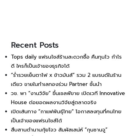
Recent Posts
Tops daily แฟรนไชส์ร้านสะดวกซื้อ คืนทุนไว กำไร
ดี ใครก็เป็นเจ้าของธุรกิจได้
“ร่ำรวยเย็นตาโฟ x ข้าวมันส์” รวม 2 แบรนด์ในร้าน
เดียว ขายในทำเลทองร่วม Partner ชั้นนำ
วช. พา “งานวิจัย” ขึ้นเชลฟ์ขาย เปิดเวที Innovative
House ต่อยอดผลงานวิจัยสู่ตลาดจริง
เปิดเส้นทาง “กาแฟพันธุ์ไทย” โอกาสลงทุนที่คนไทย
เป็นเจ้าของแฟรนไชส์ได้
สืบสานตำนานกุ้ยโจว สัมผัสเสน่ห์ “กุนซานจู”