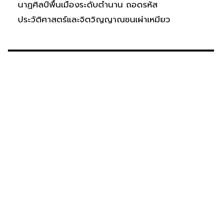
นาฏศิลป์พื้นเมืองระดับตำนาน ถอดรหัส
ประวัติศาสตร์และจิตวิญญาณชนเผ่าเหมียว