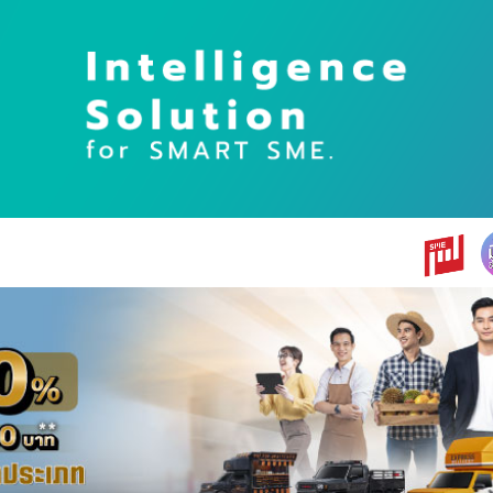
earch
r: