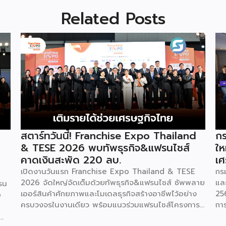
Related Posts
สตาร์ทวันนี้! Franchise Expo Thailand
กร
& TESE 2026 พบทัพธุรกิจ&แฟรนไชส์
ให
คาดเงินสะพัด 220 ลบ.
เศ
เปิดงานวันแรก Franchise Expo Thailand & TESE
กร
2026 จัดใหญ่จัดเต็มด้วยทัพธุรกิจ&แฟรนไชส์ ซัพพลาย
แล
รน
เออร์สินค้าศักยภาพและโมเดลธุรกิจสร้างอาชีพไว้อย่าง
25
o
ครบวงจรในงานเดียว พร้อมแนวร่วมแฟรนไชส์โครงการ
กา
“ไทยช่วยไทย แฟรนไชส์สร้างอาชีพ พลัส” ที่รัฐช่วยจ่าย
29