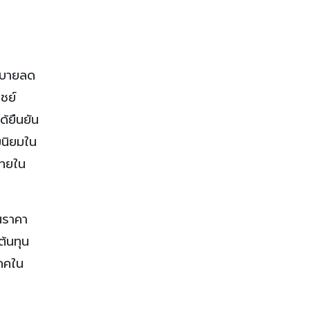
ยบายลด
ชย์
ด้ยืนยัน
มนิยมใน
ไทยใน
้นราคา
ต้นทุน
โภคใน