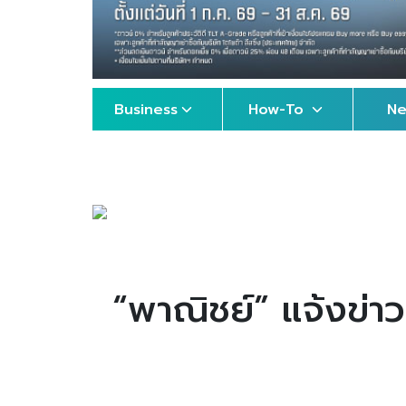
Business
How-To
N
“พาณิชย์” แจ้งข่าวด