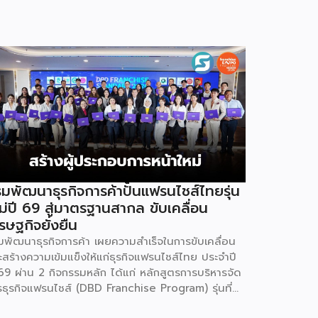
มพัฒนาธุรกิจการค้าปั้นแฟรนไชส์ไทยรุ่น
ม่ปี 69 สู่มาตรฐานสากล ขับเคลื่อน
รษฐกิจยั่งยืน
มพัฒนาธุรกิจการค้า เผยความสำเร็จในการขับเคลื่อน
ะสร้างความเข้มแข็งให้แก่ธุรกิจแฟรนไชส์ไทย ประจำปี
69 ผ่าน 2 กิจกรรมหลัก ได้แก่ หลักสูตรการบริหารจัด
รธุรกิจแฟรนไชส์ (DBD Franchise Program) รุ่นที่
 และกิจกรรมยกระดับธุรกิจสู่เกณฑ์มาตรฐานคุณภาพ