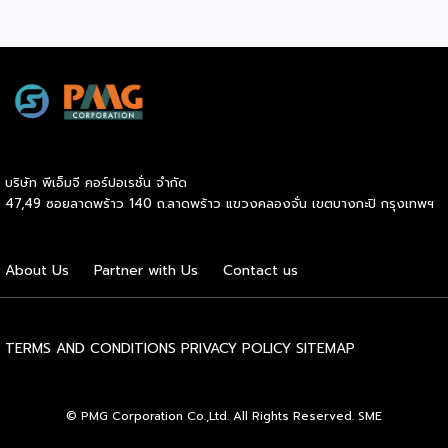
นวัตกรรมเพื่อคุณภาพชีวิตแห่งอนาคต ที่พร้อมใจจัดโปรโมชั่นพิ
เศษช่วงกลางปีเต็มพื้นที่รวมกว่า 300 บูธ เต็มอิ่มกับเสวนาให้
ความรู้โดยวิทยากรผู้ทรงคุณวุฒิจากเมืองไทยและต่างประเทศ
ตลอดทั้งสามวัน เปิดประสบการณ์กับกิจกรรมสร้างสีสันครบรส
พร้อมเวทีเจรจาจับคู่ธุรกิจทั้งในและต่างประเทศ งานจัดต่อเนื่อง
ตั้งแต่วันนี้ถึง 27 มิถุนายน 2569 ณ ฮอลล์ 101, 102 ไบเทค
บางนา หวังยกระดับธุรกิจสุขภาพและเวลเนสไทยผงาดในเวทีโลก
คาดเม็ดเงินสะพัดในงานกว่า 500 ล้านบาท ดร.อรรชกา สีบุญ
บริษัท พีเอ็มจี คอร์ปอเรชั่น จำกัด
เรือง อดีตรัฐมนตรีว่าการกระทรวงวิทยาศาสตร์และเทคโนโลยี
47,49 ซอยลาดพร้าว 140 ถ.ลาดพร้าว แขวงคลองจั่น เขตบางกะปิ กรุงเทพฯ
อดีตรัฐมนตรีว่าการกระทรวงอุตสาหกรรม กรรมการสำนักงานส่ง
เสริมการจัดประชุมและนิทรรศการ (TCEB) และกรรมการ
สำนักงานส่งเสริมเศรษฐกิจสร้างสรรค์ (CEA) กล่าวว่า
About Us
Partner with Us
Contact us
“ประเทศไทยมีฐานแข็งแกร่งในเรื่องอุตสาหกรรมการแพทย์และสุข
ภาวะติดอันดับต้นๆ ในระดับโลก รัฐบาลจึงได้กำหนดให้สุขภาวะ
และการแพทย์เป็นหนึ่งในอุตสาหกรรมเป้าหมายและยุทธศาสตร์ ใน
การขับเคลื่อนเศรษฐกิจมูลค่าสูงของประเทศ ผมมั่นใจว่างาน […]
TERMS AND CONDITIONS
PRIVACY POLICY
SITEMAP
© PMG Corporation Co.,Ltd. All Rights Reserved. SME