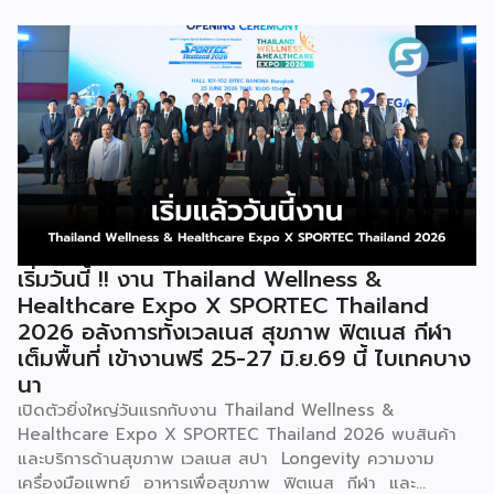
ทั้งเงินอุดหนุน พื้นที่ค้าขาย แหล่งเงินทุน และการเชื่อมโยงตลาด
ดิจิทัล เพื่อสร้างอาชีพ เพิ่มรายได้ และเสริมความเข้มแข็งให้
เศรษฐกิจฐานราก นางศุภจี สุธรรมพันธุ์ รองนายกรัฐมนตรีและ
รัฐมนตรีว่าการกระทรวงพาณิชย์ เป็นประธานเปิดโครงการ “ไทย
ช่วยไทย แฟรนไชส์สร้างอาชีพ พลัส” ณ ห้องบุรฉัตรไชยากร
สำนักงานปลัดกระทรวงพาณิชย์ โดยมีนายนภินทร ศรีสรรพางค์
รัฐมนตรีประจำสำนักนายกรัฐมนตรี ผู้กำกับดูแลสำนักงานส่ง
เสริมวิสาหกิจขนาดกลางและขนาดย่อม (สสว.) พร้อมผู้บริหาร
หน่วยงานภาครัฐ ภาคเอกชน และผู้ประกอบธุรกิจแฟรนไชส์เข้า
ร่วม นางศุภจี กล่าวว่า โครงการนี้เกิดจากความร่วมมือระหว่าง
กระทรวงพาณิชย์ และ สสว. ภายใต้นโยบายของรัฐบาลที่มุ่งดูแล
เริ่มวันนี้ !! งาน Thailand Wellness &
ค่าครองชีพของประชาชนควบคู่กับการสร้างรายได้ โดยกรม
Healthcare Expo X SPORTEC Thailand
พัฒนาธุรกิจการค้าได้พัฒนาธุรกิจแฟรนไชส์มาอย่างต่อเนื่อง
2026 อลังการทั้งเวลเนส สุขภาพ ฟิตเนส กีฬา
เพื่อเปิดโอกาสให้ผู้ที่ต้องการมีอาชีพหรือหารายได้เพิ่มเติม
เต็มพื้นที่ เข้างานฟรี 25-27 มิ.ย.69 นี้ ไบเทคบาง
สามารถเริ่มต้นธุรกิจได้ง่ายขึ้นผ่านระบบแฟรนไชส์ ซึ่งปัจจุบันมี
นา
ธุรกิจแฟรนไชส์จดทะเบียนกับกรมพัฒนาธุรกิจการค้ากว่า 500
ราย และได้คัดเลือกแฟรนไชส์มาตรฐานที่มีมูลค่าการลงทุนไม่เกิน
เปิดตัวยิ่งใหญ่วันแรกกับงาน Thailand Wellness &
100,000 บาท เข้าร่วมโครงการกว่า […]
Healthcare Expo X SPORTEC Thailand 2026 พบสินค้า
และบริการด้านสุขภาพ เวลเนส สปา Longevity ความงาม
เครื่องมือแพทย์ อาหารเพื่อสุขภาพ ฟิตเนส กีฬา และ