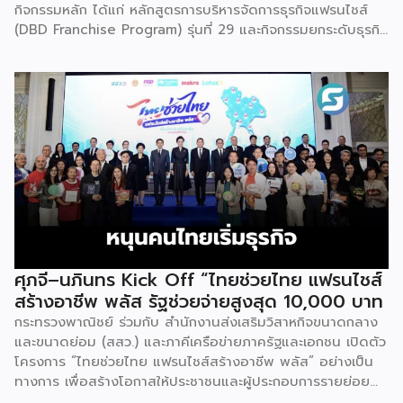
กิจกรรมหลัก ได้แก่ หลักสูตรการบริหารจัดการธุรกิจแฟรนไชส์
(DBD Franchise Program) รุ่นที่ 29 และกิจกรรมยกระดับธุรกิจ
สู่เกณฑ์มาตรฐานคุณภาพการบริหารจัดการธุรกิจแฟรนไชส์
(Franchise Standard) มุ่งเป้าบ่มเพาะศักยภาพผู้ประกอบการราย
ใหม่ พร้อมการันตีคุณภาพมาตรฐานเพื่อสร้างความเชี่ยวชาญและ
ความน่าเชื่อถือในตลาดโลก นายพูนพงษ์ นัยนาภากรณ์ อธิบดี
กรมพัฒนาธุรกิจการค้า กระทรวงพาณิชย์ เปิดเผยภายหลังเป็น
ประธานมอบประกาศนียบัตรแก่ผู้ประกอบการแฟรนไชส์ใน 2
กิจกรรมว่า “ขอแสดงความยินดีกับทุกกิจการที่ได้รับ
ประกาศนียบัตรในวันนี้ (วันพุธที่ 15 กรกฎาคม 2569) โดย
กิจกรรมแรกเป็นการอบรมหลักสูตรการบริหารจัดการธุรกิจแฟรน
ไชส์ (DBD Franchise Program: DBD-FP) รุ่นที่ 29 ซึ่งเป็น
หลักสูตรระยะยาวที่จัดขึ้นตั้งแต่วันที่ 3 ธันวาคม 2568 – วันที่ 2
เมษายน 2569 รวม 23 วัน โดยได้รับเกียรติจากวิทยากรผู้ทรง
ศุภจี–นภินทร Kick Off “ไทยช่วยไทย แฟรนไชส์
คุณวุฒิจากภาครัฐ ภาคเอกชน และสถาบันการศึกษา ที่มาร่วมบ่ม
สร้างอาชีพ พลัส รัฐช่วยจ่ายสูงสุด 10,000 บาท
เพาะความรู้เชิงปฏิบัติการให้แก่ผู้ประกอบธุรกิจแฟรนไชส์อย่างเข้ม
กระทรวงพาณิชย์ ร่วมกับ สำนักงานส่งเสริมวิสาหกิจขนาดกลาง
ข้นรวม […]
และขนาดย่อม (สสว.) และภาคีเครือข่ายภาครัฐและเอกชน เปิดตัว
โครงการ “ไทยช่วยไทย แฟรนไชส์สร้างอาชีพ พลัส” อย่างเป็น
ทางการ เพื่อสร้างโอกาสให้ประชาชนและผู้ประกอบการรายย่อย
สามารถเริ่มต้นธุรกิจแฟรนไชส์ได้ง่ายขึ้น ผ่านมาตรการสนับสนุน