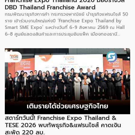
Franchise Expo Thailand 2026 มอบรางวัล
DBD Thailand Franchise Award
กรมพัฒนาธุรกิจการค้า กระทรวงพาณิชย์ นำธุรกิจแฟรนไชส์ 50
ราย เข้าร่วมงานใหญ่แห่งปี ‘Franchise Expo Thailand by
Smart SME Expo’ ระหว่างวันที่ 6-9 สิงหาคม 2569 ณ Hall
6-8 ศูนย์แสดงสินค้าและการประชุมอิมแพ็ค เมืองทองธานี
พร้อมจัดพิธีมอบรางวัล DBD Thailand Franchise Award
2026 ให้แก่ผู้ประกอบธุรกิจแฟรนไชส์ที่อยู่ในการส่งเสริมสนับสนุน
ของกรมฯ นายพูนพงษ์ นัยนาภากรณ์ อธิบดีกรมพัฒนาธุรกิจ
การค้า กระทรวงพาณิชย์ เปิดเผยภายหลังเป็นประธานเปิดงาน
“งานแฟรนไชส์ เอ็กซ์โป ไทยแลนด์ บาย สมาร์ท เอสเอ็มอี เอ็กซ์
โป (Franchise Expo Thailand by Smart SME Expo)” ซึ่ง
เป็นงานแสดงธุรกิจแฟรนไชส์ชั้นนำที่จัดขึ้นโดย บริษัท พีเอ็มจี
คอร์ปอเรชัน จำกัด เพื่อยกระดับศักยภาพของผู้ประกอบการและ
เจ้าของธุรกิจที่ต้องการขยายกิจการผ่านระบบแฟรนไชส์ […]
สตาร์ทวันนี้! Franchise Expo Thailand &
TESE 2026 พบทัพธุรกิจ&แฟรนไชส์ คาดเงิน
สะพัด 220 ลบ.