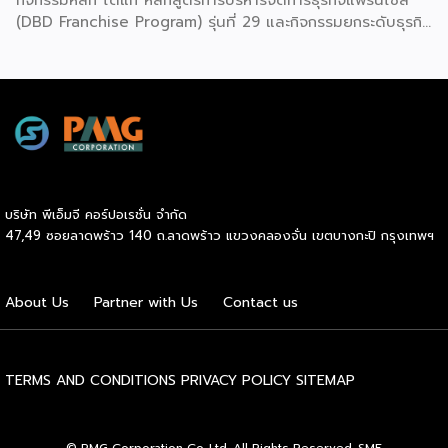
(DBD Franchise Program) รุ่นที่ 29 และกิจกรรมยกระดับธุรกิจ
สู่เกณฑ์มาตรฐานคุณภาพการบริหารจัดการธุรกิจแฟรนไชส์
(Franchise Standard) มุ่งเป้าบ่มเพาะศักยภาพผู้ประกอบการราย
ใหม่ พร้อมการันตีคุณภาพมาตรฐานเพื่อสร้างความเชี่ยวชาญและ
ความน่าเชื่อถือในตลาดโลก นายพูนพงษ์ นัยนาภากรณ์ อธิบดี
กรมพัฒนาธุรกิจการค้า กระทรวงพาณิชย์ เปิดเผยภายหลังเป็น
ประธานมอบประกาศนียบัตรแก่ผู้ประกอบการแฟรนไชส์ใน 2
กิจกรรมว่า “ขอแสดงความยินดีกับทุกกิจการที่ได้รับ
ประกาศนียบัตรในวันนี้ (วันพุธที่ 15 กรกฎาคม 2569) โดย
บริษัท พีเอ็มจี คอร์ปอเรชั่น จำกัด
กิจกรรมแรกเป็นการอบรมหลักสูตรการบริหารจัดการธุรกิจแฟรน
47,49 ซอยลาดพร้าว 140 ถ.ลาดพร้าว แขวงคลองจั่น เขตบางกะปิ กรุงเทพฯ
ไชส์ (DBD Franchise Program: DBD-FP) รุ่นที่ 29 ซึ่งเป็น
หลักสูตรระยะยาวที่จัดขึ้นตั้งแต่วันที่ 3 ธันวาคม 2568 – วันที่ 2
เมษายน 2569 รวม 23 วัน โดยได้รับเกียรติจากวิทยากรผู้ทรง
About Us
Partner with Us
Contact us
คุณวุฒิจากภาครัฐ ภาคเอกชน และสถาบันการศึกษา ที่มาร่วมบ่ม
เพาะความรู้เชิงปฏิบัติการให้แก่ผู้ประกอบธุรกิจแฟรนไชส์อย่างเข้ม
ข้นรวม […]
TERMS AND CONDITIONS
PRIVACY POLICY
SITEMAP
© PMG Corporation Co.,Ltd. All Rights Reserved. SME