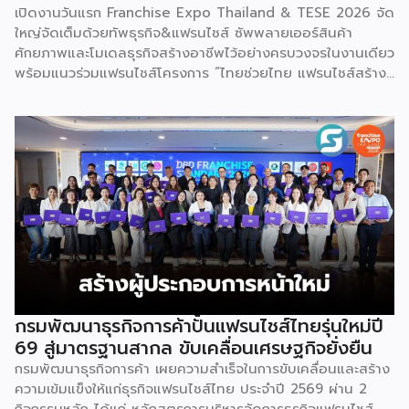
เปิดงานวันแรก Franchise Expo Thailand & TESE 2026 จัด
ใหญ่จัดเต็มด้วยทัพธุรกิจ&แฟรนไชส์ ซัพพลายเออร์สินค้า
ศักยภาพและโมเดลธุรกิจสร้างอาชีพไว้อย่างครบวงจรในงานเดียว
พร้อมแนวร่วมแฟรนไชส์โครงการ “ไทยช่วยไทย แฟรนไชส์สร้าง
อาชีพ พลัส” ที่รัฐช่วยจ่ายค่าแฟรนไชส์ 50% มาเสริมทัพในงาน
รวมกว่า 250 บูธ บนพื้นที่ 15,000 ตารางเมตร หวังเป็นทาง
เลือกสร้างรายได้เพิ่มและพยุงเศรษฐกิจไทยให้ฟื้นตัว เสิร์ฟครบ
จบในงานด้วยสินเชื่อ และทำเลทองทั่วประเทศ พร้อมเสวนาให้
ความรู้โดยผู้ทรงคุณวุฒิคับคั่ง และกิจกรรมเจรจาจับคู่ธุรกิจทั้งใน
และต่างประเทศ งานจัดต่อเนื่องระหว่างวันที่ 6-9 สิงหาคมนี้ ที่
ฮอลล์ 6-8 อิมแพ็คเมืองทองธานี คาดเม็ดเงินสะพัดในงานราว
220 ล้านบาท นายพูนพงษ์ นัยนาภากรณ์ อธิบดีกรมพัฒนา
ธุรกิจการค้า กระทรวงพาณิชย์ กล่าวว่า งาน ” Franchise Expo
Thailand & Thailand E-Commerce Selection Expo
(TESE 2026) เป็นเวทีแสดงธุรกิจแฟรนไชส์และโซลูชั่นส์แบบครบ
วงจร […]
กรมพัฒนาธุรกิจการค้าปั้นแฟรนไชส์ไทยรุ่นใหม่ปี
69 สู่มาตรฐานสากล ขับเคลื่อนเศรษฐกิจยั่งยืน
กรมพัฒนาธุรกิจการค้า เผยความสำเร็จในการขับเคลื่อนและสร้าง
ความเข้มแข็งให้แก่ธุรกิจแฟรนไชส์ไทย ประจำปี 2569 ผ่าน 2
กิจกรรมหลัก ได้แก่ หลักสูตรการบริหารจัดการธุรกิจแฟรนไชส์