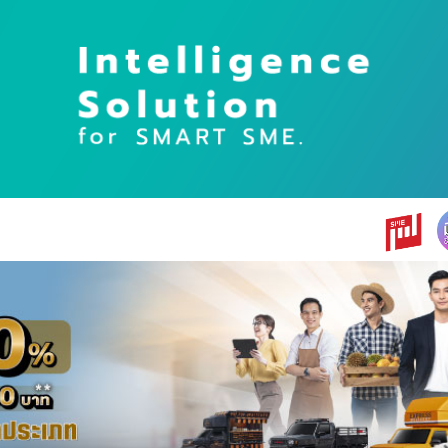
earch
r: