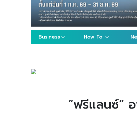
Business
How-To
N
“ฟรีแลนซ์” อ