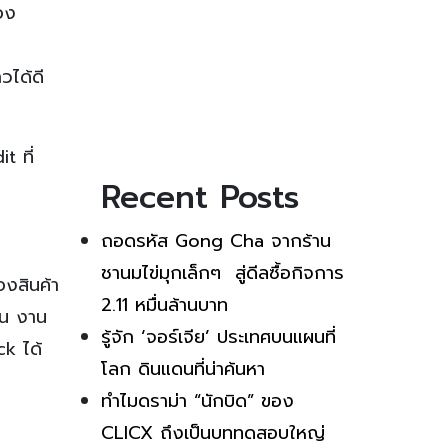
อง
ก
วได้ดี
t ที่
Recent Posts
ถอดรหัส Gong Cha จากร้าน
ชานมไข่มุกเล็กๆ สู่ดีลซื้อกิจการ
องสินค้า
2.11 หมื่นล้านบาท
ช่น งาน
รู้จัก ‘จอร์เจีย’ ประเทศบนแผนที่
k ได้
โลก ดินแดนที่น่าค้นหา
ทำไมดราม่า “นักบิด” ของ
CLICX ถึงเป็นบททดสอบใหญ่