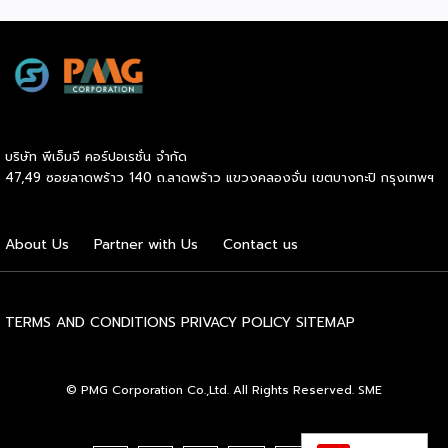
เอง” ที่น่าสนใจกว่านั้นคือ ซูเปอร์สตาร์อย่างณเดชน์ คูกิมิยะ,
สมบูรณ์โดยรวมของร่างกาย […]
หมาก ปริญ, เจมส์ จิรายุ และแอน ทองประสม ต่างประกาศลง
สนามจริง ไม่ใช่แค่มาเปิดงาน นี่ไม่ใช่แค่กระแสฟิตเนสธรรมดา
แต่คือปรากฏการณ์ที่กำลังเปลี่ยนภูมิทัศน์ของอุตสาหกรรม
Wellness ทั่วโลก และกำลังสร้างโอกาสทางธุรกิจมหาศาลให้กับผู้
ประกอบการ SME ไทยที่มองเห็นก่อนใคร HYROX ก่อตั้งใน
เยอรมนีเมื่อปี 2017 โดย Moritz Fürste อดีตนักกีฬาฮอกกี้ดีกรี
บริษัท พีเอ็มจี คอร์ปอเรชั่น จำกัด
โอลิมปิก ซึ่งรูปแบบการแข่งขันจะเป็นมาตรฐานเดียวกันทั่วโลก
47,49 ซอยลาดพร้าว 140 ถ.ลาดพร้าว แขวงคลองจั่น เขตบางกะปิ กรุงเทพฯ
คือวิ่งสลับกับสถานีออกกำลังกาย 8 จุด ระยะทางรวม 8
กิโลเมตร จุดที่ทำให้วงการธุรกิจต้องจับตาคือความเร็วในการ
เติบโต รายได้ของ […]
About Us
Partner with Us
Contact us
TERMS AND CONDITIONS
PRIVACY POLICY
SITEMAP
© PMG Corporation Co.,Ltd. All Rights Reserved. SME