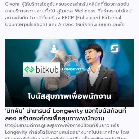
Givora ผู้ให้บริการโซลูชันครบวงจรสำหรับคลินิกที่ต้องการขยับ
จากบริการความงามทั่วไป สู่โมเดล Wellness ที่สร้างรายได้ใหม่
อย่างยั่งยืน โดยมีทั้งเครื่อง EECP (Enhanced External
Counterpulsation) และ AirDoc ให้เลือกทั้งแบบเช่าและซื้อ
เพื่อลดภาระการลงทุนก้อนใหญ่และลดความเสี่ยงในการเริ่มต้น
ธุรกิจใหม่ พร้อมทีมช่างที่คอยดูแลตรวจเช็กเครื่องมืออย่าง
สม่ำเสมอ ให้มั่นใจได้ว่าอุปกรณ์ทำงานอย่างมีประสิทธิภาพตลอด
อายุการใช้งาน เหมาะสำหรับคลินิกที่ต้องการสร้างรายได้เพิ่ม โดย
ไม่ต้องใช้เงินก้อนใหญ่ตั้งแต่วันแรก จุดเริ่มต้น มองเห็นกับดักที่
ทำให้อุตสาหกรรมสุขภาพ-ความงามไปไม่ถึงเป้าหมาย Givora
ไม่ได้เริ่มต้นจากการขายเครื่องมือเพียงอย่างเดียว แต่เกิดจากการ
มองเห็นว่าผู้ประกอบการจำนวนมากที่ตั้งใจอยากขยายธุรกิจสู่
Wellness กลับติดกับดักซ้ำ ๆ 3 เรื่องหลัก จนไปไม่ถึงเป้าหมาย
ที่วางไว้ ได้แก่ การไม่มีความรู้และขาดความเชี่ยวชาญเฉพาะด้าน
การไม่มีฐานลูกค้าเพราะการตลาดไม่ตรงกลุ่ม และการเริ่มต้นผิด
จุดทั้งเรื่องเครื่องมือ ระบบ และราคา Givora จึงออกแบบ
‘บิทคับ’ นำเทรนด์ Longevity แจกโบนัสก้อนที่
โซลูชันให้ครอบคลุมทั้งสามปัญหานี้ในคราวเดียวกัน แทนที่จะให้
สอง สร้างองค์กรเพื่อสุขภาพพนักงาน
คลินิกต้องแก้ปัญหาทีละเรื่องด้วยตัวเอง ด้านความรู้และความ
ปัจจุบันเทรนด์การดูแลสุขภาพเพื่อการมีชีวิตที่ยืนยาว หรือ
เชี่ยวชาญ — Givora มีทีมฝึกอบรมบุคลากรให้ได้มาตรฐาน
Longevity กำลังได้รับความสนใจอย่างมากในประเทศไทย โดย
เดียวกัน พร้อมควบคุมคุณภาพและมาตรฐานการบริการตลอด
เป็นเทรนด์สำคัญของโลกที่เข้ามาเปลี่ยนทั้งพฤติกรรมผู้บริโภค