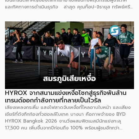
กระบวนการ เพื่อให้คลินิกพันธมิตรมั่นใจได้ว่าบุคลากรพร้อมให้
และทิศทางการดำเนินธุรกิจ ล่าสุด คุณท๊อป-จิรายุส ทรัพย์ศรี
บริการอย่างถูกต้องตั้งแต่วันแรก ด้านฐานลูกค้าและการตลาด
โสภา ผู้ก่อตั้งและประธานเจ้าหน้าที่บริหารกลุ่ม บริษัท บิทคับ
— Givora เข้ามาช่วยขยายแบรนด์และสร้างแคมเปญทางการ
แคปปิตอล กรุ๊ป โฮลดิ้งส์ จำกัด หนึ่งในผู้บุกเบิกวงการนี้และผู้
ตลาดให้คลินิก แทนที่จะปล่อยให้แต่ละแห่งลองผิดลองถูกด้วยงบ
ขยายธุรกิจสู่คอมมูนิตี้สุขภาพ “StayGold” ได้ประกาศนโยบาย
ประมาณตัวเอง […]
ใหม่ แจกโบนัสสุขภาพเป็นโบนัสก้อนที่สองเพิ่มเติมจากโบนัสปกติ
เพื่อสร้างแรงจูงใจให้พนักงานหันมาใส่ใจสุขภาพอย่างจริงจัง และ
ผลักดันบิทคับให้เป็นองค์กรยุคใหม่ที่ขับเคลื่อนด้วยคุณภาพควบคู่
ไปกับสุขภาวะที่ดี นโยบายดังกล่าวขับเคลื่อนผ่านโครงการ
“Bitkuber Longevity Journey Program” ซึ่งเปิดให้พนักงาน
เข้าร่วมตามความสมัครใจ โดยจะวัดผลจากการเปลี่ยนแปลง
สุขภาพเป็นรายบุคคลเปรียบเทียบช่วงต้นปีและปลายปี เปิดโอกาส
ให้ทุกคนมีสิทธิ์ได้รับโบนัสเท่าเทียมกัน ไม่ว่าจะเป็นกลุ่มผู้เริ่มต้นที่
พัฒนาสุขภาพให้ดีขึ้น หรือกลุ่มคนรักสุขภาพที่สามารถรักษา
HYROX จากสนามแข่งเหงื่อโชกสู่ธุรกิจพันล้าน
มาตรฐานที่ดีไว้ได้ โดยเกณฑ์การประเมินจะมุ่งเน้นไปที่การป้องกัน
เทรนด์ออกกำลังกายที่กลายเป็นไวรัล
โรคในกลุ่มคนทำงานออฟฟิศ ครอบคลุม 3 ด้าน 6 ตัวชี้วัด ได้แก่
เสียงเพลงกระหึ่ม แสงไฟสาดจับเหงื่อที่ไหลอาบใบหน้า และเสียง
1.ด้านระบบเผาผลาญ ประเมินค่าสมดุลระหว่างไขมันสะสมกับไข
เชียร์ที่ดังกึกก้องทั่วฮอลล์ไบเทค บางนา คือภาพจำของ BYD
มันที่ช่วยทำความสะอาดหลอดเลือด (Triglyceride-to-HDL
HYROX Bangkok 2026 งานวิ่งผสมฟิตเนสมีนักแข่งทะลุ
ratio) ระดับไขมันที่เกาะตามอวัยวะภายในช่องท้อง (Visceral Fat
17,500 คน เพิ่มขึ้นจากปีก่อนถึง 100% พร้อมผู้ชมอีกกว่า
Rating) และวัดค่าคอเลสเตอรอลชนิดไขมันไม่ดี (LDL) 2.ด้าน
21,250 คนที่ยอมจ่ายเงินซื้อบัตรเข้าไปนั่งดูคนอื่น “ทรมานตัว
องค์ประกอบร่างกายและสารอาหาร ประเมินจากคะแนนความ