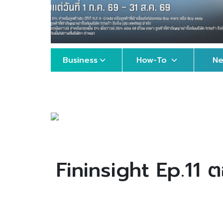
Business
How-To
N
Fininsight Ep.11 