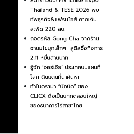
สตาร์ทวันนี้! Franchise Expo
Thailand & TESE 2026 พบ
ทัพธุรกิจ&แฟรนไชส์ คาดเงิน
สะพัด 220 ลบ.
ถอดรหัส Gong Cha จากร้าน
ชานมไข่มุกเล็กๆ สู่ดีลซื้อกิจการ
2.11 หมื่นล้านบาท
รู้จัก ‘จอร์เจีย’ ประเทศบนแผนที่
โลก ดินแดนที่น่าค้นหา
ทำไมดราม่า “นักบิด” ของ
CLICX ถึงเป็นบททดสอบใหญ่
ของธนาคารไร้สาขาไทย