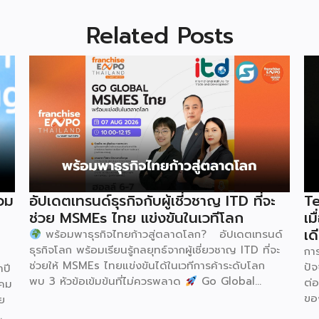
Related Posts
วม
อัปเดตเทรนด์ธุรกิจกับผู้เชี่วชาญ ITD ที่จะ
Te
ช่วย MSMEs ไทย แข่งขันในเวทีโลก
เม
เด
พร้อมพาธุรกิจไทยก้าวสู่ตลาดโลก? อัปเดตเทรนด์
ธุรกิจโลก พร้อมเรียนรู้กลยุทธ์จากผู้เชี่ยวชาญ ITD ที่จะ
กา
ช่วยให้ MSMEs ไทยแข่งขันได้ในเวทีการค้าระดับโลก
ปัจ
ปี
พบ 3 หัวข้อเข้มข้นที่ไม่ควรพลาด
Go Global
ต่
าคม
MSMEs ไทย ขยายตลาดต่างประเทศอย่างมั่นใจ
ขอ
ย
Green & ESG ปรับธุรกิจให้พร้อมรับกติกาการค้าใหม่
Fu