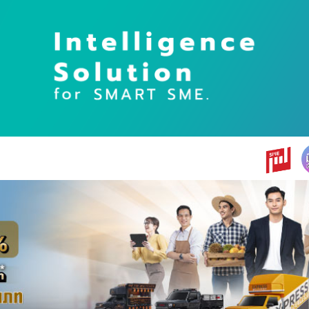
earch
r: