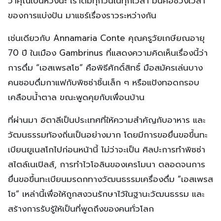
ว่าคุณเป็นห่วงนะ เราดื่มทุกวันในทุกเวลา มันคือช่วงเวลา
ของการแบ่งปัน มาแชร์เรื่องราวระหว่างกัน
เช่นเดียวกับ Annamaria Conte คุณครูวัยเกษียณอายุ
70 ปี ในเมือง Gambrinus ที่แสดงความคิดเห็นเรื่องนี้ว่า
การดื่ม “เอสเพรสโซ” คือพิธีศักดิ์สิทธิ์ มือสมัครเล่นบาง
คนชอบดื่มกาแฟกับพิซซ่าชิ้นเล็ก ๆ หรือแป้งทอดกรอบ
เคลือบน้ำตาล ขณะพูดคุยกับเพื่อนบ้าน
ที่ผ่านมา อิตาลีเป็นประเทศที่ให้ความสำคัญกับอาหาร และ
วัฒนธรรมท้องถิ่นเป็นอย่างมาก โดยมีการขอยื่นขอขึ้นทะ
เบียนยูเนสโกไปก่อนหน้านี้ ไม่ว่าจะเป็น ศิลปะการทำพิซซ่า
สไตล์เนเปิลส์, การทำไวโอลินของเครโมนา ตลอดจนการ
ยื่นขอขึ้นทะเบียนมรดกทางวัฒนธรรมเครื่องดื่ม “เอสเพรส
โซ” เหล่านี้เพื่อให้ถูกสงวนรักษาไว้ในฐานะวัฒนธรรม และ
สร้างการรับรู้ให้เป็นที่พูดถึงของคนทั่วโลก