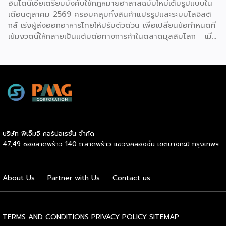
อินโดนีเซียเตรียมบังคับใช้กฎหมายฮาลาลฉบับใหม่เต็มรูปแบบใน
สามารถเพิ่มบริการรับ-ส่งพัสดุเป็น “ธุรกิจเสริม” ควบคู่กับกิจการ
เดือนตุลาคม 2569 ครอบคลุมทั้งสินค้าแปรรูปและระบบโลจิสติ
เดิมได้ทันที โดยไม่ต้องเปลี่ยนโมเดลธุรกิจทั้งหมด จุดขาย
กส์ เร่งผู้ส่งออกอาหารไทยให้ปรับตัวด่วน เพื่อเปลี่ยนข้อกำหนดที่
ของโมเดลนี้คือการเป็น Cross-traffic Strategy คนที่มารับ-ส่ง
เข้มงวดนี้ให้กลายเป็นแต้มต่อทางการค้าในตลาดมุสลิมโลก เมื่อ
พัสดุ […]
ตลาดมุสลิมที่ใหญ่ที่สุดในโลกอย่างอินโดนีเซีย เริ่มนับถอยหลังสู่
การบังคับใช้กฎหมาย Halal Product Assurance (Law No.
33/2014) อย่างเต็มรูปแบบภายใต้การกำกับของสำนักงานประกัน
ผลิตภัณฑ์ฮาลาล (BPJPH) ในวันที่ 17 ตุลาคม 2569 ยุคสมัย
แห่งการผ่อนผันกำลังจะสิ้นสุดลง ข้อกำหนดใหม่นี้ไม่เพียงแต่
ขยายขอบเขตการรับรองฮาลาลครอบคลุมอาหาร และเครื่องดื่ม
ทุกชนิดที่จำหน่ายในประเทศ แต่ยังรวมไปถึงระบบโลจิสติกส์ฮา
ลาลทั้งห่วงโซ่อุปทาน เรื่องที่เกิดขึ้นถือเป็นการส่งสัญญาณ
บริษัท พีเอ็มจี คอร์ปอเรชั่น จำกัด
เตือนครั้งสำคัญจากกระทรวงพาณิชย์ โดยสำนักงานนโยบายและ
47,49 ซอยลาดพร้าว 140 ถ.ลาดพร้าว แขวงคลองจั่น เขตบางกะปิ กรุงเทพฯ
ยุทธศาสตร์การค้า (สนค.) ที่ระบุว่าผู้ประกอบการส่งออกไทย
จำเป็นต้องเร่งปรับตัวอย่างเข้มข้นและรวดเร็ว เพื่อเปลี่ยนแรง
กดดันจากมาตรการที่เข้มงวดให้กลายเป็นแต้มต่อทางการค้าในเวที
About Us
Partner with Us
Contact us
ระดับโลก อินโดนีเซียจัดเป็นหนึ่งในตลาดส่งออกยุทธศาสตร์ที่
สำคัญของไทย โดยเฉพาะสินค้าในกลุ่มเกษตรกรรมและ
อุตสาหกรรมเกษตรซึ่งคิดเป็นมูลค่ามหาศาลจากมูลค่าการส่งออก
รวม ทว่าข้อกำหนดใหม่นี้กำลังเข้ามาชะลอหรือคัดกรองสินค้า
TERMS AND CONDITIONS
PRIVACY POLICY
SITEMAP
หลายประเภทอย่างละเอียด จุดสำคัญของมาตรการอยู่ที่การ