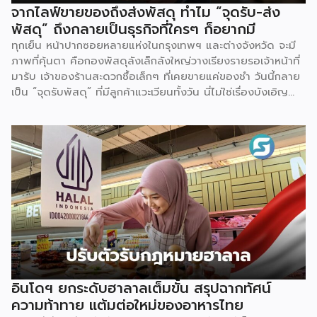
(106,391 ล้านบาท) ตัวเลขดังกล่าวตอกย้ำความสามารถของไทย
จากไลฟ์ขายของถึงส่งพัสดุ ทำไม “จุดรับ-ส่ง
ในการรักษาฐานการส่งออกในตลาดโลก แม้จะต้องเผชิญภาวะ
พัสดุ” ถึงกลายเป็นธุรกิจที่ใครๆ ก็อยากมี
เศรษฐกิจโลกชะลอตัวและแรงกดดันด้านค่าครองชีพ ส่งผลให้ในปี
ทุกเย็น หน้าปากซอยหลายแห่งในกรุงเทพฯ และต่างจังหวัด จะมี
2568 ไทยยังคงครองตำแหน่งผู้ส่งออกอาหารสัตว์เลี้ยงอันดับ 2
ภาพที่คุ้นตา คือกองพัสดุลังเล็กลังใหญ่วางเรียงรายรอเจ้าหน้าที่
ของโลก ด้วยสัดส่วนร้อยละ 10.2 ของมูลค่าการส่งออกทั่วโลก
มารับ เจ้าของร้านสะดวกซื้อเล็กๆ ที่เคยขายแค่ของชำ วันนี้กลาย
เป็นรองเพียงเยอรมนีที่มีสัดส่วนร้อยละ 12.1 เท่านั้น […]
เป็น “จุดรับพัสดุ” ที่มีลูกค้าแวะเวียนทั้งวัน นี่ไม่ใช่เรื่องบังเอิญ
แต่คือผลพวงตรงจากพฤติกรรมผู้บริโภคยุคใหม่ที่เปลี่ยนไปอย่าง
สิ้นเชิง สิ่งนี้กำลังเป็นเทรนด์ที่พฤติกรรมผู้บริโภคได้
เปลี่ยนแปลงไปจากเดิม ด้วยความสะดวกสบายของเทคโนโลยี
ทำให้มีช่องทางการซื้อสินค้าผ่านออนไลน์เข้ามาเป็นตัวเลือกในการ
สั่งซื้อสินค้าในยุคปัจจุบัน โดยตลาดอีคอมเมิร์ซไทยปี 2569 คาด
ว่าจะมีมูลค่าราว 1.15 ล้านล้านบาท เติบโตประมาณ 7% จากปี
ก่อนหน้า และคิดเป็นสัดส่วนใกล้ 30% ของตลาดค้าปลีกทั้งหมด
ตัวเลขนี้สะท้อนว่าการซื้อของออนไลน์ไม่ใช่ทางเลือกรองอีกต่อ
ไป แต่กลายเป็นพฤติกรรมหลักของผู้บริโภคไทย ผลลัพธ์คือ
“จุดรับ-ส่งพัสดุ” กลายเป็นโครงสร้างพื้นฐานเล็กๆ ที่แทรกอยู่ใน
ทุกชุมชน และเป็นธุรกิจที่ความต้องการวิ่งตามหลังพฤติกรรมผู้
บริโภคแบบไม่มีทีท่าจะหยุด จุดที่ทำให้ธุรกิจนี้ต่างจากธุรกิจ
อินโดฯ ยกระดับฮาลาลเต็มขั้น สรุปฉากทัศน์
SME อื่น คือมันไม่จำเป็นต้อง “ทิ้งงานประจำ” มาทำเต็มตัว
ความท้าทาย แต้มต่อใหม่ของอาหารไทย
เจ้าของร้านชำ ร้านซักรีด หรือแม้แต่บ้านที่มีพื้นที่หน้าบ้านว่าง