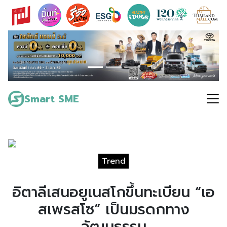
Skip
to
content
Search
for:
Smart SME
Trend
อิตาลีเสนอยูเนสโกขึ้นทะเบียน “เอ
สเพรสโซ” เป็นมรดกทาง
วัฒนธรรม