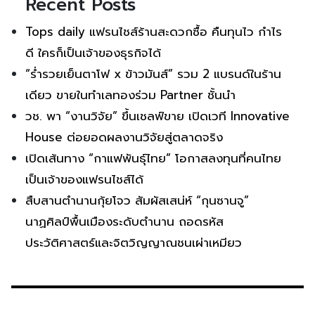
Recent Posts
Tops daily แฟรนไชส์ร้านสะดวกซื้อ คืนทุนไว กำไร
ดี ใครก็เป็นเจ้าของธุรกิจได้
“ร่ำรวยเย็นตาโฟ x ข้าวมันส์” รวม 2 แบรนด์ในร้าน
เดียว ขายในทำเลทองร่วม Partner ชั้นนำ
วช. พา “งานวิจัย” ขึ้นเชลฟ์ขาย เปิดเวที Innovative
House ต่อยอดผลงานวิจัยสู่ตลาดจริง
เปิดเส้นทาง “กาแฟพันธุ์ไทย” โอกาสลงทุนที่คนไทย
เป็นเจ้าของแฟรนไชส์ได้
สืบสานตำนานกุ้ยโจว สัมผัสเสน่ห์ “กุนซานจู”
นาฏศิลป์พื้นเมืองระดับตำนาน ถอดรหัส
ประวัติศาสตร์และจิตวิญญาณชนเผ่าเหมียว