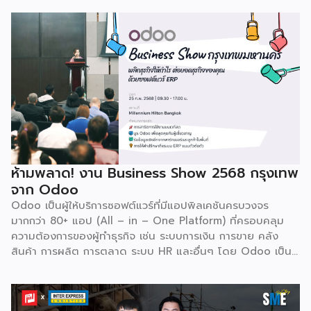
เบลเยี่ยมให้บริการใน 19 แห่งทั่วโลก รวมถึงสหรัฐอเมริกา ฮ่องกง
อินโดนีเซีย และดูไบ ปัจจุบัน Odoo ให้บริการผู้ใช้งานในไทย
มากกว่า 4 แสนราย และมีผู้ใช้งานมากกว่า 6 ล้านคนทั่วเอเชีย ปีนี้
Odoo กลับมาจัดงาน Business Roadshow 2568 ภายใต้
Concept พลิกธุรกิจให้กำไร ต่อยอดธุรกิจของคุณด้วย
ซอฟต์แวร์ ERP ที่มาปลดล็อกทุกธุรกิจในประเทศไทยผ่านการนำ
เทคโนโลยีใหม่สุดล้ำ ยกระดับองค์กรของคุณไปสู่ระบบดิจิทัล
พร้อมกับโอกาสที่จะได้เข้ามาเป็นพาร์ทเนอร์ระดับมืออาชีพร่วมกับ
Odoo […]
ห้ามพลาด! งาน Business Show 2568 กรุงเทพ
จาก Odoo
Odoo เป็นผู้ให้บริการซอฟต์แวร์ที่มีแอปพิลเคชันครบวงจร
มากกว่า 80+ แอป (All – in – One Platform) ที่ครอบคลุม
ความต้องการของผู้ทำธุรกิจ เช่น ระบบการเงิน การขาย คลัง
สินค้า การผลิต การตลาด ระบบ HR และอื่นๆ โดย Odoo เป็นผู้
ให้บริการซอฟต์แวร์โอเพ่นซอร์ส (Open Source) จากประเทศ
เบลเยี่ยมให้บริการใน 19 แห่งทั่วโลก รวมถึงสหรัฐอเมริกา ฮ่องกง
อินโดนีเซีย และดูไบ ปัจจุบัน Odoo ให้บริการผู้ใช้งานในไทย