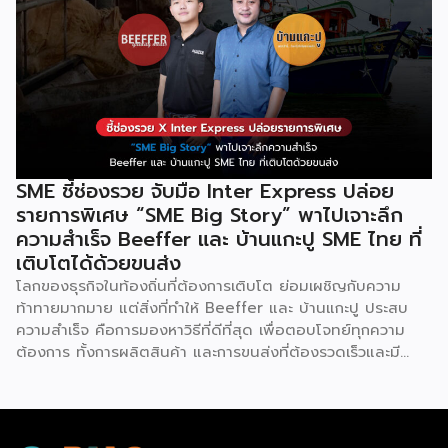
มากกว่า 4 แสนราย และมีผู้ใช้งานมากกว่า 6 ล้านคนทั่วเอเชีย ปีนี้
Odoo กลับมาจัดงาน Business Roadshow 2568 ภายใต้
Concept พลิกธุรกิจให้กำไร ต่อยอดธุรกิจของคุณด้วย
ซอฟต์แวร์ ERP ที่มาปลดล็อกทุกธุรกิจในประเทศไทยผ่านการนำ
เทคโนโลยีใหม่สุดล้ำ ยกระดับองค์กรของคุณไปสู่ระบบดิจิทัล
พร้อมกับโอกาสที่จะได้เข้ามาเป็นพาร์ทเนอร์ระดับมืออาชีพร่วมกับ
Odoo […]
SME ชี้ช่องรวย จับมือ Inter Express ปล่อย
รายการพิเศษ “SME Big Story” พาไปเจาะลึก
ความสำเร็จ Beeffer และ บ้านแกะปู SME ไทย ที่
เติบโตได้ด้วยขนส่ง
โลกของธุรกิจในท้องถิ่นที่ต้องการเติบโต ย่อมเผชิญกับความ
ท้าทายมากมาย แต่สิ่งที่ทำให้ Beeffer และ บ้านแกะปู ประสบ
ความสำเร็จ คือการมองหาวิธีที่ดีที่สุด เพื่อตอบโจทย์ทุกความ
ต้องการ ทั้งการผลิตสินค้า และการขนส่งที่ต้องรวดเร็วและมี
คุณภาพ เราจะพาคุณไปเรียนรู้เคล็ดลับที่ช่วยให้ธุรกิจเหล่านี้เติบโต
ได้อย่างรวดเร็ว พร้อมด้วยผู้ช่วยคนสำคัญอย่าง Inter
Express ที่เป็นพาร์ทเนอร์จัดการเรื่องขนส่งให้เป็นไปอย่างราบรื่น
Beeffer : แบรนด์เนื้อโคขุนพรีเมียมที่ตั้งต้นจากฟาร์มเลี้ยง