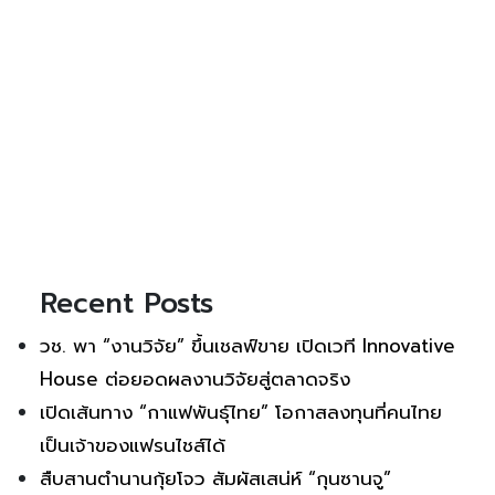
Recent Posts
วช. พา “งานวิจัย” ขึ้นเชลฟ์ขาย เปิดเวที Innovative
House ต่อยอดผลงานวิจัยสู่ตลาดจริง
เปิดเส้นทาง “กาแฟพันธุ์ไทย” โอกาสลงทุนที่คนไทย
เป็นเจ้าของแฟรนไชส์ได้
สืบสานตำนานกุ้ยโจว สัมผัสเสน่ห์ “กุนซานจู”