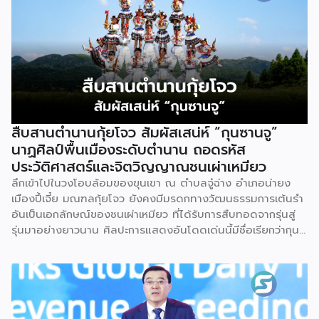
สืบสานตำนานกุ้ยโจว สัมผัสเสน่ห์ “กุนซานจู”
นาฏศิลป์พื้นเมืองระดับตำนาน ถอดรหัส
ประวัติศาสตร์และจิตวิญญาณชนเผ่าเหมียว
ลึกเข้าไปในวงโอบล้อมของขุนเขา ณ ตำบลจู๋ฉ่าง อำเภอน่ายง
เมืองปี้เจี๋ย มณฑลกุ้ยโจว ยังคงมีมรดกทางวัฒนธรรมการเต้นรำ
อันเป็นเอกลักษณ์ของชนเผ่าเหมียว ที่ได้รับการสืบทอดจากรุ่นสู่
รุ่นมาอย่างยาวนาน ศิลปะการแสดงอันโดดเด่นนี้มีชื่อเรียกว่ากุน
ซานจู (Gunshanzhu) หรือเจ้าของฉายา “ไข่มุกแห่งที่ราบสูงกุ้ย
โจว” ซึ่งทรงคุณค่าเป็นยิ่งกว่าการแสดง เพราะทำหน้าที่จดบันทึก
ประวัติศาสตร์การอพยพย้ายถิ่นฐาน สะท้อนภูมิปัญญาทาง
วัฒนธรรมอันรุ่มรวย และตอกย้ำจิตวิญญาณอันแข็งแกร่งของ
ชนเผ่าเหมียวไว้ได้อย่างงดงาม ตำนานเล่าว่า ยามอพยพย้าย