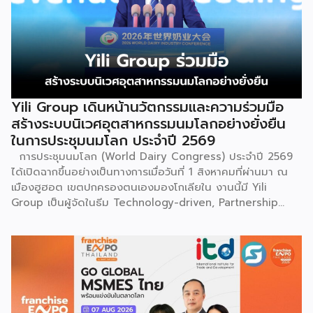
ถิ่นฐานในอดีตกาล เส้นทางของชาวเหมียวต้องเผชิญกับเทือกเขา
สูงชันและพงหนามรกร้าง เพื่อเปิดทางให้เพื่อนพ้องเดินทางผ่าน
พงไพร เหล่าผู้กล้าหาญจึงใช้ร่างกายของตนกลิ้งทับพงหนาม
อย่างไม่เกรงกลัวเพื่อถางทางให้คนในเผ่า ด้วยเหตุนี้ คนรุ่นหลังจึง
ได้จำลองท่วงท่าการกลิ้งตัวดังกล่าวมาต่อยอดและรังสรรค์เป็น
ระบำลู่เซิงอันเป็นเอกลักษณ์ เพื่อรำลึกถึงความกล้าหาญและหยาด
เหงื่อแรงกายของบรรพบุรุษ โดยทุกท่วงท่าการกลิ้งตัวคือการ
Yili Group เดินหน้านวัตกรรมและความร่วมมือ
คารวะต่อบรรพชน และทุกการกระโดดสะท้อนถึงจิตวิญญาณอัน
สร้างระบบนิเวศอุตสาหกรรมนมโลกอย่างยั่งยืน
แรงกล้าของชนเผ่าเหมียว กุนซานจูถือเป็นหนึ่งในศิลปะการ
ในการประชุมนมโลก ประจำปี 2569
เต้นรำที่ปราบเซียนและท้าทายที่สุดของชนเผ่าเหมียว ผู้แสดงจะ
การประชุมนมโลก (World Dairy Congress) ประจำปี 2569
สวมเสื้อนอกสีขาวปักลายอันประณีต และสวมหมวกขนไก่ฟ้า
ได้เปิดฉากขึ้นอย่างเป็นทางการเมื่อวันที่ 1 สิงหาคมที่ผ่านมา ณ
พร้อมบรรเลงลู่เซิงแบบ 6 ท่อ จุดที่ท้าทายที่สุดคือเสียงเพลงจะ
เมืองฮูฮอต เขตปกครองตนเองมองโกเลียใน งานนี้มี Yili
ต้องพลิ้วไหวอย่างต่อเนื่อง นักเต้นจึงต้องเป่าลู่เซิงอย่าง
Group เป็นผู้จัดในธีม Technology-driven, Partnership
สม่ำเสมอโดยไม่สะดุด แม้ในยามที่ต้องโลดโผนด้วยท่วงท่าที่ยาก
Oriented, Co-building a Sustainable Global Dairy
และซับซ้อนก็ตาม ในระหว่างการแสดง นักเต้นจะกลิ้งและหมุนตัว
Ecosystem (ขับเคลื่อนด้วยเทคโนโลยี มุ่งกระชับความร่วมมือ
ผ่านชามใส่น้ำที่วางเรียงเอาไว้ โดยต้องทรงตัวด้วยความแม่นยำ
สร้างระบบนิเวศอุตสาหกรรมนมโลกอย่างยั่งยืน) ถือเป็นเวทีระดับ
อย่างน่าอัศจรรย์ พร้อมรังสรรค์ลีลาท่ารำอันตื่นตาตื่นใจ ไม่ว่าจะ
โลกที่รวบรวมผู้นำจากสมาคมการค้านานาชาติ นักวิชาการ และผู้
เป็นท่านางแอ่นบิน พีระมิดมนุษย์ หรือท่ามังกรพลิกกาย การ
บริหารระดับสูงตลอดห่วงโซ่คุณค่าของอุตสาหกรรมนมทั่วโลก
ผสานท่วงทำนอง การเคลื่อนไหว ลมหายใจ และพละกำลังเข้าด้วย
ฮูฮอตขึ้นแท่นเมืองหลวงแห่งอุตสาหกรรมนมโลกอย่างเป็น
กันอย่างสมบูรณ์แบบนี้เอง ที่หล่อหลอมให้เกิดเป็นสุนทรียศาสตร์
ทางการ ในพิธีเปิดการประชุม สหพันธ์วิทยาศาสตร์และ
อันเป็นเอกลักษณ์ของศิลปะโบราณชนิดนี้ นับตั้งแต่คริสต์