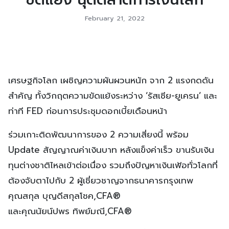
February 21, 2022
เศรษฐกิจโลก เผชิญความผันผวนหนัก จาก 2 แรงกดดัน
สำคัญ ทั้งวิกฤตความขัดแย้งระหว่าง ‘รัสเซีย-ยูเครน’ และ
ท่าที FED ก่อนการประชุมดอกเบี้ยเดือนหน้า
ร่วมเกาะติดพัฒนาการของ 2 ความเสี่ยงนี้ พร้อม
Update สัญญาณค่าเงินบาท หลังแข็งค่าเร็ว ขานรับเงิน
ทุนต่างชาติไหลเข้าต่อเนื่อง รวมถึงปัญหาเงินเฟ้อทั่วโลกที่
ต้องจับตาไปกับ 2 ผู้เชี่ยวชาญจากธนาคารกรุงเทพ
คุณสกุล บุญดีสกุลโชค,CFA®
และคุณนัยน์ปพร ทิพย์มณี,CFA®