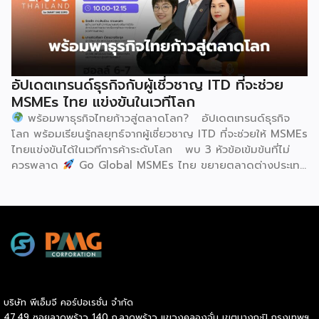
เทคโนโลยีการอาหารนานาชาติ (IUFoST) ได้มอบป้ายประกาศ
ทศวรรษ 1990 เป็นต้นมา กุนซานจูได้รับการยอมรับอย่างกว้าง
เกียรติคุณและรางวัลที่ระลึก เพื่อรับรองให้เมืองฮูฮอตดำรง
ขวางทั้งในและต่างประเทศ […]
ตำแหน่ง World Dairy Capital หรือเมืองหลวงแห่ง
อุตสาหกรรมนมโลก อย่างเป็นทางการ ดร.ภาวิณี ชินะโชติ
ประธานบริหาร IUFoST กล่าวในพิธีเปิดว่า การมอบตำแหน่งดัง
อัปเดตเทรนด์ธุรกิจกับผู้เชี่วชาญ ITD ที่จะช่วย
กล่าวถือเป็นสัญญาณแห่งความสำเร็จที่สะท้อนความมุ่งมั่นทุ่มเท
MSMEs ไทย แข่งขันในเวทีโลก
ของเมืองฮูฮอตในการยกระดับอุตสาหกรรมนม พร้อมกล่าวเสริม
พร้อมพาธุรกิจไทยก้าวสู่ตลาดโลก? อัปเดตเทรนด์ธุรกิจ
ว่า รางวัลอันทรงเกียรตินี้ยังมุ่งหวังให้เป็นแรงขับเคลื่อนแก่
โลก พร้อมเรียนรู้กลยุทธ์จากผู้เชี่ยวชาญ ITD ที่จะช่วยให้ MSMEs
องค์กรระดับแถวหน้าอย่าง Yili Group […]
ไทยแข่งขันได้ในเวทีการค้าระดับโลก พบ 3 หัวข้อเข้มข้นที่ไม่
ควรพลาด
Go Global MSMEs ไทย ขยายตลาดต่างประเทศ
อย่างมั่นใจ
Green & ESG ปรับธุรกิจให้พร้อมรับกติกาการ
ค้าใหม่ สร้างความได้เปรียบในการแข่งขัน Cross Border E-
Commerce เปิดตลาดจีน ติดอาวุธ SMEs ไทย สู่ผู้บริโภค
ออนไลน์ ครบทั้งความรู้ เทรนด์ และโอกาสใหม่สำหรับเจ้าของ
ธุรกิจ ผู้ประกอบการ และผู้ที่กำลังวางแผนขยายตลาด
7
สิงหาคม 2569 | 10.00 – 12.15 น.
Franchise […]
บริษัท พีเอ็มจี คอร์ปอเรชั่น จำกัด
47,49 ซอยลาดพร้าว 140 ถ.ลาดพร้าว แขวงคลองจั่น เขตบางกะปิ กรุงเทพฯ