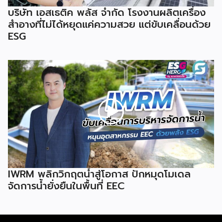
บริษัท เอสเธติค พลัส จำกัด โรงงานผลิตเครื่อง
สำอางที่ไม่ได้หยุดแค่ความสวย แต่ขับเคลื่อนด้วย
ESG
IWRM พลิกวิกฤตน้ำสู่โอกาส ปักหมุดโมเดล
จัดการน้ำยั่งยืนในพื้นที่ EEC